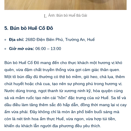
Ảnh: Bún bò Huế Bà Gái
5. Bún bò Huế Cố Đô
Địa chỉ:
268D Điện Biên Phủ, Trường An, Huế
Giờ mở cửa:
06:00 – 13:00
Bún bò Huế Cố Đô mang đến cho thực khách một hương vị khó
quên, vừa đậm chất truyền thống vừa gợi cảm giác thân quen.
Một tô bún đầy đủ thường có thịt bò mềm, giò heo, chả lụa, thêm
chút huyết hoặc chả cua, tạo nên sự phong phú trong hương vị.
Nước dùng trong, ngọt thanh từ xương ninh kỹ, hòa quyện cùng
sả và mắm ruốc tạo nên cái “hồn” đặc trưng của xứ Huế. Sa tế và
dầu điều làm tăng thêm sắc đỏ hấp dẫn, đồng thời mang lại vị cay
ấm vừa phải. Đây không chỉ là món ăn phổ biến buổi sáng mà
còn là nét tinh hoa ẩm thực Huế, vừa ngon, vừa hợp túi tiền,
khiến du khách lẫn người địa phương đều yêu thích.