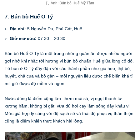
Ảnh: Bún bò Huế Mỹ Tâm
7. Bún bò Huế O Tý
Địa chỉ:
5 Nguyễn Du, Phú Cát, Huế
Giờ mở cửa:
07:30 – 20:30
Bún bò Huế O Tý là một trong những quán ăn được nhiều người
gợi nhớ khi nhắc tới hương vị bún bò chuẩn Huế giữa lòng cố đô.
Tô bún ở O Tý đầy đặn với các thành phần như giò heo, thịt bò,
huyết, chả cua và bò gân – mỗi nguyên liệu được chế biến khá tỉ
mỉ, giữ được độ mềm và ngon.
Nước dùng là điểm cộng lớn: thơm mùi sả, vị ngọt thanh từ
xương hầm, không bị gắt, vừa đủ hơi cay làm sống dậy khẩu vị.
Mức giá hợp lý cùng với độ sạch sẽ và thái độ phục vụ thân thiện
cũng là điểm khiến thực khách hài lòng.