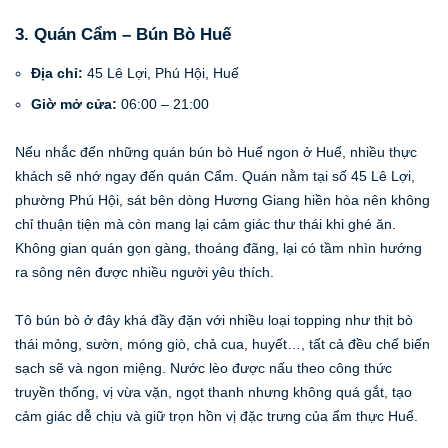
3. Quán Cẩm – Bún Bò Huế
Địa chỉ:
45 Lê Lợi, Phú Hội, Huế
Giờ mở cửa:
06:00 – 21:00
Nếu nhắc đến những quán bún bò Huế ngon ở Huế, nhiều thực
khách sẽ nhớ ngay đến quán Cẩm. Quán nằm tại số 45 Lê Lợi,
phường Phú Hội, sát bên dòng Hương Giang hiền hòa nên không
chỉ thuận tiện mà còn mang lại cảm giác thư thái khi ghé ăn.
Không gian quán gọn gàng, thoáng đãng, lại có tầm nhìn hướng
ra sông nên được nhiều người yêu thích.
Tô bún bò ở đây khá đầy đặn với nhiều loại topping như thịt bò
thái mỏng, sườn, móng giò, chả cua, huyết…, tất cả đều chế biến
sạch sẽ và ngon miệng. Nước lèo được nấu theo công thức
truyền thống, vị vừa vặn, ngọt thanh nhưng không quá gắt, tạo
cảm giác dễ chịu và giữ trọn hồn vị đặc trưng của ẩm thực Huế.