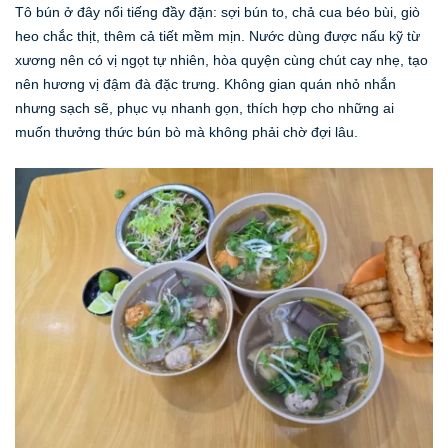
Tô bún ở đây nổi tiếng đầy đặn: sợi bún to, chả cua béo bùi, giò
heo chắc thịt, thêm cả tiết mềm mịn. Nước dùng được nấu kỹ từ
xương nên có vị ngọt tự nhiên, hòa quyện cùng chút cay nhẹ, tạo
nên hương vị đậm đà đặc trưng. Không gian quán nhỏ nhắn
nhưng sạch sẽ, phục vụ nhanh gọn, thích hợp cho những ai
muốn thưởng thức bún bò mà không phải chờ đợi lâu.