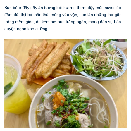
Bún bò ở đây gây ấn tượng bởi hương thơm dậy mùi, nước lèo
đậm đà, thịt bò thăn thái mỏng vừa vặn, xen lẫn những thớ gân
trắng mềm giòn, ăn kèm sợi bún trắng ngần, mang đến sự hòa
quyện ngon khó cưỡng.