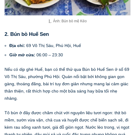
Ảnh: Bún bò mệ Kéo
2. Bún bò Huế Sen
Địa chỉ:
69 Võ Thị Sáu, Phú Hội, Huế
Giờ mở cửa:
06:00 – 23:30
Nếu có dịp ghé Huế, bạn có thể thử qua Bún bò Huế Sen ở số 69
Võ Thị Sáu, phường Phú Hội. Quán nổi bật bởi không gian gọn
gàng, thoáng đãng, bài trí tuy đơn giản nhưng mang lại cảm giác
thân thiện, rất thích hợp cho một bữa sáng hay bữa tối nhẹ
nhàng.
Tô bún ở đây được chăm chút với nguyên liệu tươi ngon: thịt bò
mềm, sườn vừa vặn, chả cua và huyết được chế biến sạch sẽ, đi
kèm rau sống xanh tươi, giá đỗ giòn ngọt. Nước lèo trong, vị ngọt
thanh tự nhiên, dậy mùi sả và ruốc đặc trưng nhưng không quá