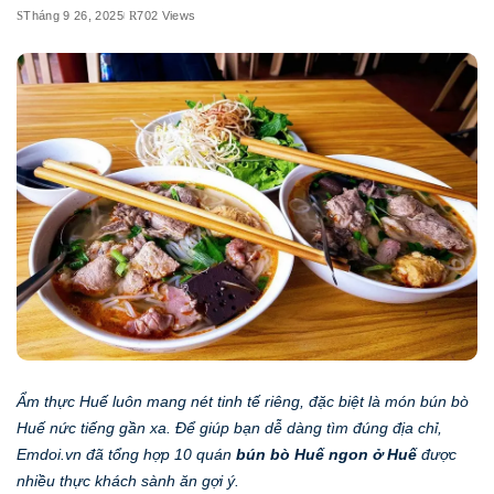
Tháng 9 26, 2025
702 Views
Ẩm thực Huế luôn mang nét tinh tế riêng, đặc biệt là món bún bò
Huế nức tiếng gần xa. Để giúp bạn dễ dàng tìm đúng địa chỉ,
Emdoi.vn đã tổng hợp 10 quán
bún bò Huế ngon ở Huế
được
nhiều thực khách sành ăn gợi ý.