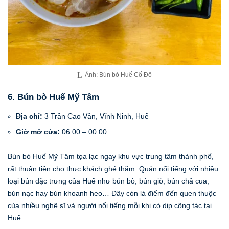
Ảnh: Bún bò Huế Cố Đô
6. Bún bò Huế Mỹ Tâm
Địa chỉ:
3 Trần Cao Vân, Vĩnh Ninh, Huế
Giờ mở cửa:
06:00 – 00:00
Bún bò Huế Mỹ Tâm tọa lạc ngay khu vực trung tâm thành phố,
rất thuận tiện cho thực khách ghé thăm. Quán nổi tiếng với nhiều
loại bún đặc trưng của Huế như bún bò, bún giò, bún chả cua,
bún nạc hay bún khoanh heo… Đây còn là điểm đến quen thuộc
của nhiều nghệ sĩ và người nổi tiếng mỗi khi có dịp công tác tại
Huế.