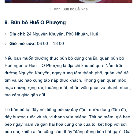
Ảnh: Bún bò Bà Nga
9. Bún bò Huế O Phượng
Địa chỉ:
24 Nguyễn Khuyến, Phú Nhuận, Huế
Giờ mở cửa:
06:00 – 13:00
Nếu bạn muốn thưởng thức bún bò đúng chuẩn, quán bún bò
Huế ngon ở Huế – O Phượng là địa chỉ khó bỏ qua. Nằm trên
đường Nguyễn Khuyến, ngay trung tâm thành phố, quán khá dễ
tìm và lúc nào cũng tấp nập thực khách. Không gian quán mộc
mạc nhưng rộng rãi, thoáng mát, nhân viên phục vụ nhanh nhẹn,
tạo cảm giác gần gũi.
Tô bún bò tại đây nổi tiếng bởi sự đầy đặn: nước dùng đậm đà,
dậy hương ruốc và sả, vị thanh vừa miệng. Thịt bò mềm, giò heo
béo ngậy, nạm và gân hài hòa cùng chả cua to, kết hợp với sợi
bún dai, khiến ai ăn cũng cảm thấy “đáng đồng tiền bát gạo”. Giá