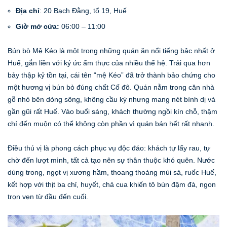
Địa chỉ
: 20 Bạch Đằng, tổ 19, Huế
Giờ mở cửa:
06:00 – 11:00
Bún bò Mệ Kéo là một trong những quán ăn nổi tiếng bậc nhất ở
Huế, gắn liền với ký ức ẩm thực của nhiều thế hệ. Trải qua hơn
bảy thập kỷ tồn tại, cái tên “mệ Kéo” đã trở thành bảo chứng cho
một hương vị bún bò đúng chất Cố đô. Quán nằm trong căn nhà
gỗ nhỏ bên dòng sông, không cầu kỳ nhưng mang nét bình dị và
gần gũi rất Huế. Vào buổi sáng, khách thường ngồi kín chỗ, thậm
chí đến muộn có thể không còn phần vì quán bán hết rất nhanh.
Điều thú vị là phong cách phục vụ độc đáo: khách tự lấy rau, tự
chờ đến lượt mình, tất cả tạo nên sự thân thuộc khó quên. Nước
dùng trong, ngọt vị xương hầm, thoang thoảng mùi sả, ruốc Huế,
kết hợp với thịt ba chỉ, huyết, chả cua khiến tô bún đậm đà, ngon
trọn vẹn từ đầu đến cuối.