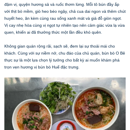
đậm vị, quyện hương sả và ruốc thơm lừng. Mỗi tô bún đầy ắp
với thịt bò mềm, giò heo béo ngậy, chả cua dai ngon và thêm chút
huyết heo, ăn kèm cùng rau sống xanh mát và giá đỗ giòn ngọt.
Vị cay nhẹ hòa cùng vị ngọt tự nhiên tạo nên cảm giác vừa lạ vừa
quen, khiến ai đã thưởng thức một lần đều khó quên.
Không gian quán rộng rãi, sạch sẽ, đem lại sự thoải mái cho
khách. Cùng với sự niềm nở, chu đáo của chủ quán, bún bò O Bê
thực sự là một lựa chọn lý tưởng cho bất kỳ ai muốn khám phá
trọn vẹn hương vị bún bò Huế đặc trưng.