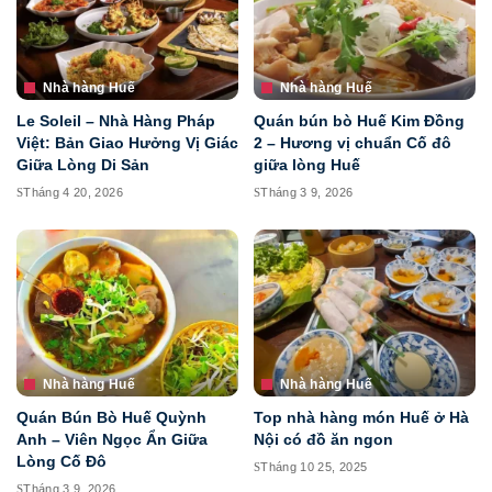
Nhà hàng Huế
Nhà hàng Huế
Le Soleil – Nhà Hàng Pháp
Quán bún bò Huế Kim Đồng
Việt: Bản Giao Hưởng Vị Giác
2 – Hương vị chuẩn Cố đô
Giữa Lòng Di Sản
giữa lòng Huế
Tháng 4 20, 2026
Tháng 3 9, 2026
Nhà hàng Huế
Nhà hàng Huế
Quán Bún Bò Huế Quỳnh
Top nhà hàng món Huế ở Hà
Anh – Viên Ngọc Ẩn Giữa
Nội có đồ ăn ngon
Lòng Cố Đô
Tháng 10 25, 2025
Tháng 3 9, 2026