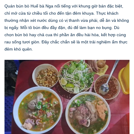
Quán bún bò Huế bà Nga nổi tiếng với khung giờ bán đặc biệt,
chỉ mở cửa từ chiều tối cho đến tận đêm khuya. Thực khách
thường nhận xét nước dùng có vị thanh vừa phải, dễ ăn và không
bị ngấy. Mỗi tô bún đều đầy đặn, đủ để làm bạn no bụng. Dù
chọn bún bò hay chả cua thì phần ăn đều hài hòa, kết hợp cùng
rau sống tươi giòn. Đây chắc chắn sẽ là một trải nghiệm ẩm thực
đêm khó quên.