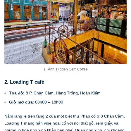
Ảnh: Hidden Gem Coffee
2. Loading T café
Tọa độ:
8 P. Chân Cầm, Hàng Trống, Hoàn Kiếm
Giờ mở cửa
: 08h00 – 18h00
Nằm lặng lẽ trên tầng 2 của một biệt thự Pháp cổ ở 8 Chân Cầm,
Loading T mang hẳn vibe hoài cổ với nội thất gỗ, rèm giấy, và
những lọ hoa nhỏ xinh khắp bàn ghế. Quán nhỏ xinh, chỉ khoảng