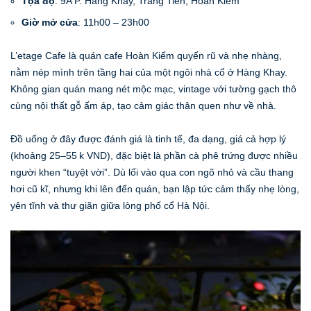
Tọa độ
: 9A P. Hàng Khay, Tràng Tiền, Hoàn Kiếm
Giờ mở cửa
: 11h00 – 23h00
L’etage Cafe là quán cafe Hoàn Kiếm quyến rũ và nhẹ nhàng,
nằm nép mình trên tầng hai của một ngôi nhà cổ ở Hàng Khay.
Không gian quán mang nét mộc mạc, vintage với tường gạch thô
cùng nội thất gỗ ấm áp, tạo cảm giác thân quen như về nhà.
Đồ uống ở đây được đánh giá là tinh tế, đa dạng, giá cả hợp lý
(khoảng 25–55 k VND), đặc biệt là phần cà phê trứng được nhiều
người khen “tuyệt vời”. Dù lối vào qua con ngõ nhỏ và cầu thang
hơi cũ kĩ, nhưng khi lên đến quán, bạn lập tức cảm thấy nhẹ lòng,
yên tĩnh và thư giãn giữa lòng phố cổ Hà Nội.