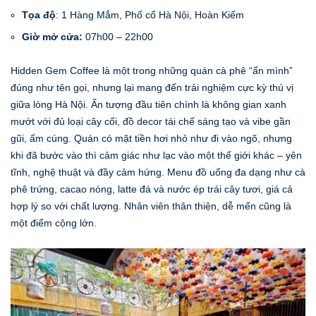
Tọa độ
: 1 Hàng Mắm, Phố cổ Hà Nội, Hoàn Kiếm
Giờ mở cửa:
07h00 – 22h00
Hidden Gem Coffee là một trong những quán cà phê “ẩn mình”
đúng như tên gọi, nhưng lại mang đến trải nghiệm cực kỳ thú vị
giữa lòng Hà Nội. Ấn tượng đầu tiên chính là không gian xanh
mướt với đủ loại cây cối, đồ decor tái chế sáng tạo và vibe gần
gũi, ấm cúng. Quán có mặt tiền hơi nhỏ như đi vào ngõ, nhưng
khi đã bước vào thì cảm giác như lạc vào một thế giới khác – yên
tĩnh, nghệ thuật và đầy cảm hứng. Menu đồ uống đa dạng như cà
phê trứng, cacao nóng, latte đá và nước ép trái cây tươi, giá cả
hợp lý so với chất lượng. Nhân viên thân thiện, dễ mến cũng là
một điểm cộng lớn.