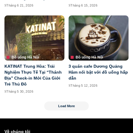
Tháng 6 21, 2026
Tháng 6 15, 2026
Đồ uống Hà Nội
Đồ uống Hà Nội
KATINAT Trung Hòa: Trải
3 quán cafe Dương Quảng
Nghiệm Thực Tế Tại “Thánh
Hàm nổi bật với đồ uống hấp
Địa” Check-in Mới Của Giới
dẫn
Trẻ Thủ Đô
Tháng 5 12, 2026
Tháng 5 30, 2026
Load More
Về chúng tôi