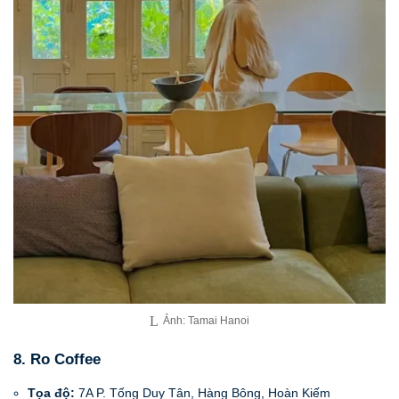
Ảnh: Tamai Hanoi
8. Ro Coffee
Tọa độ:
7A P. Tống Duy Tân, Hàng Bông, Hoàn Kiếm