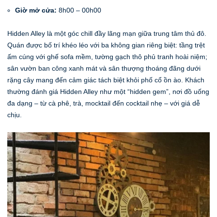
Giờ mở cửa:
8h00 – 00h00
Hidden Alley là một góc chill đầy lãng mạn giữa trung tâm thủ đô.
Quán được bố trí khéo léo với ba không gian riêng biệt: tầng trệt
ấm cúng với ghế sofa mềm, tường gạch thô phủ tranh hoài niệm;
sân vườn ban công xanh mát và sân thượng thoáng đãng dưới
rặng cây mang đến cảm giác tách biệt khỏi phố cổ ồn ào. Khách
thường đánh giá Hidden Alley như một “hidden gem”, nơi đồ uống
đa dạng – từ cà phê, trà, mocktail đến cocktail nhẹ – với giá dễ
chịu.