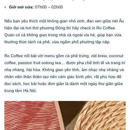
Giờ mở cửa:
07h00 – 02h00
Nếu bạn yêu thích một không gian nhỏ xinh, đan xen giữa nét Âu
hiện đại và hơi thở phương Đông thì hãy check in Ro Coffee.
Quán có cả không gian trong nhà và ngoài vỉa hè, giúp bạn vừa
thưởng thức tách cà phê, vừa ngắm phố phường tập nập.
Ro Coffee nổi bật với menu gồm cà phê trứng, old brew, coconut
coffee, passion fruit oolong tea… được pha chế tinh tế và trang trí
nhẹ nhàng, hài hòa. Không gian yên tĩnh, âm nhạc nhẹ nhàng và
nhân viên thân thiện tạo nên cảm giác bình yên, rất phù hợp để
đọc sách, học bài hoặc đơn giản là dành một ngày thư giãn giữa
trung tâm Hà Nội.