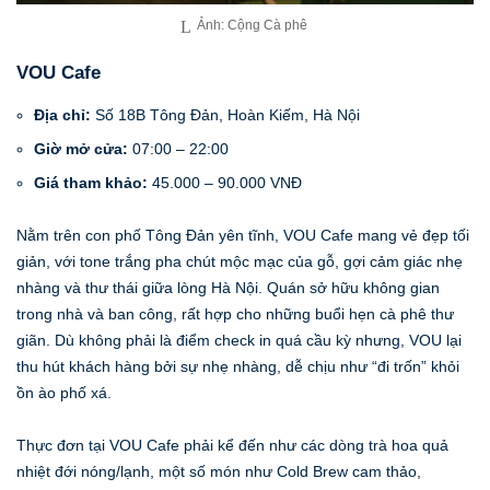
Ảnh: Cộng Cà phê
VOU Cafe
Địa chỉ:
Số 18B Tông Đản, Hoàn Kiếm, Hà Nội
Giờ mở cửa:
07:00 – 22:00
Giá tham khảo:
45.000 – 90.000 VNĐ
Nằm trên con phố Tông Đản yên tĩnh, VOU Cafe mang vẻ đẹp tối
giản, với tone trắng pha chút mộc mạc của gỗ, gợi cảm giác nhẹ
nhàng và thư thái giữa lòng Hà Nội. Quán sở hữu không gian
trong nhà và ban công, rất hợp cho những buổi hẹn cà phê thư
giãn. Dù không phải là điểm check in quá cầu kỳ nhưng, VOU lại
thu hút khách hàng bởi sự nhẹ nhàng, dễ chịu như “đi trốn” khỏi
ồn ào phố xá.
Thực đơn tại VOU Cafe phải kể đến như các dòng trà hoa quả
nhiệt đới nóng/lạnh, một số món như Cold Brew cam thảo,