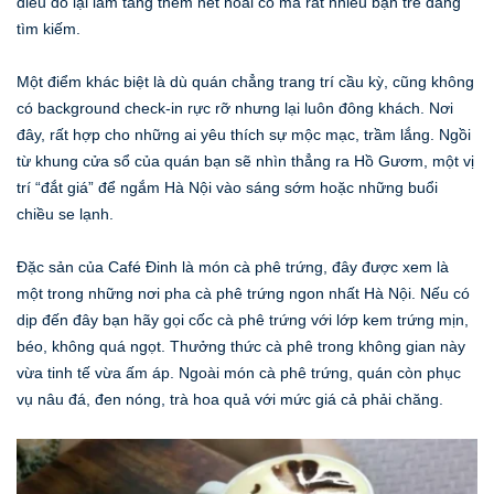
điều đó lại làm tăng thêm nét hoài cổ mà rất nhiều bạn trẻ đang
tìm kiếm.
Một điểm khác biệt là dù quán chẳng trang trí cầu kỳ, cũng không
có background check-in rực rỡ nhưng lại luôn đông khách. Nơi
đây, rất hợp cho những ai yêu thích sự mộc mạc, trầm lắng. Ngồi
từ khung cửa sổ của quán bạn sẽ nhìn thẳng ra Hồ Gươm, một vị
trí “đắt giá” để ngắm Hà Nội vào sáng sớm hoặc những buổi
chiều se lạnh.
Đặc sản của Café Đinh là món cà phê trứng, đây được xem là
một trong những nơi pha cà phê trứng ngon nhất Hà Nội. Nếu có
dịp đến đây bạn hãy gọi cốc cà phê trứng với lớp kem trứng mịn,
béo, không quá ngọt. Thưởng thức cà phê trong không gian này
vừa tinh tế vừa ấm áp. Ngoài món cà phê trứng, quán còn phục
vụ nâu đá, đen nóng, trà hoa quả với mức giá cả phải chăng.