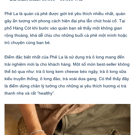
Phê La là quán cà phê được giới trẻ yêu thích nhiều nhất, quán
gây ấn tượng với phong cách hiện đại pha lẫn chút hoài cổ. Tại
phố Hàng Cót khi bước vào quán bạn sẽ thấy một không gian
rộng thoáng, khá dễ chịu cho những buổi cà phê một mình hoặc
trò chuyện cùng bạn bè.
Điểm đặc biệt nhất của Phê La là sử dụng trà ô long mang đến
trải nghiệm mới lạ cho khách hàng. Một số món best-seller không
thể bỏ qua như: trà ô long kem cheese béo ngậy, trà ô long sữa
kiểu truyền thống, ô long đào, trà xoài dưa gang. Có thể thấy đây
là điểm dừng chân lý tưởng cho những ai yêu thích hương vị trà
thanh nhẹ và rất “healthy”.