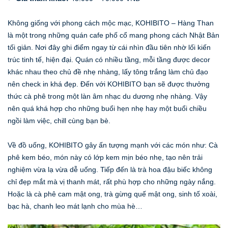
Không giống với phong cách mộc mạc, KOHIBITO – Hàng Than
là một trong những quán cafe phố cổ mang phong cách Nhật Bản
tối giản. Nơi đây ghi điểm ngay từ cái nhìn đầu tiên nhờ lối kiến
trúc tinh tế, hiện đại. Quán có nhiều tầng, mỗi tầng được decor
khác nhau theo chủ đề nhẹ nhàng, lấy tông trắng làm chủ đạo
nên check in khá đẹp. Đến với KOHIBITO bạn sẽ được thưởng
thức cà phê trong một làn âm nhạc du dương nhẹ nhàng. Vậy
nên quá khá hợp cho những buổi hẹn nhẹ hay một buổi chiều
ngồi làm việc, chill cùng bạn bè.
Về đồ uống, KOHIBITO gây ấn tượng mạnh với các món như: Cà
phê kem béo, món này có lớp kem mịn béo nhẹ, tạo nên trải
nghiệm vừa lạ vừa dễ uống. Tiếp đến là trà hoa đậu biếc không
chỉ đẹp mắt mà vị thanh mát, rất phù hợp cho những ngày nắng.
Hoặc là cà phê cam mật ong, trà gừng quế mật ong, sinh tố xoài,
bạc hà, chanh leo mát lạnh cho mùa hè…