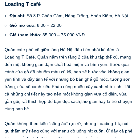
Loading T café
Địa chỉ:
Số 8 P. Chân Cầm, Hàng Trống, Hoàn Kiếm, Hà Nội
Giờ mở cửa
: 8:00 – 22:00
Giá tham khảo
: 35.000 – 75.000 VNĐ
Quán cafe phố cổ giữa lòng Hà Nội đầu tiên phải kể đến là
Loading T Café. Quán nằm trên tầng 2 của khu tập thể cũ, mang
đến một không gian đậm chất hoài niệm và bình yên. Bước qua
cánh cửa gỗ đã nhuốm màu cũ kỹ, bạn sẽ bước vào không gian
yên tĩnh và đầy tinh tế với những bộ bàn ghế gỗ mộc, tường sơn
trắng, cửa sổ xanh kiểu Pháp cùng nhiều cây xanh nhỏ xinh. Tất
cả những chi tiết này tạo nên một không gian vừa cổ điển, vừa
gần gũi, rất thích hợp để bạn đọc sách,thư giãn hay là trò chuyện
cùng bạn bè.
Quán không theo kiểu “sống ảo” rực rỡ, nhưng Loading T lại có
gu thẩm mỹ riêng cùng với menu đồ uống rất cuốn. Ở đây cà phê