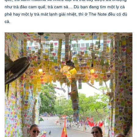
như trà đào cam quế, trà cam sả… Dù bạn đang tìm một ly cà
phê hay một ly trà mát lạnh giải nhiệt, thì ở The Note đều có đủ
cả.