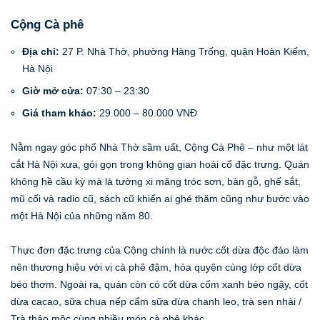
Cộng Cà phê
Địa chỉ:
27 P. Nhà Thờ, phường Hàng Trống, quận Hoàn Kiếm,
Hà Nội
Giờ mở cửa:
07:30 – 23:30
Giá tham khảo:
29.000 – 80.000 VNĐ
Nằm ngay góc phố Nhà Thờ sầm uất, Cộng Cà Phê – như một lát
cắt Hà Nội xưa, gói gọn trong không gian hoài cổ đặc trưng. Quán
không hề cầu kỳ mà là tường xi măng tróc sơn, bàn gỗ, ghế sắt,
mũ cối và radio cũ, sách cũ khiến ai ghé thăm cũng như bước vào
một Hà Nội của những năm 80.
Thực đơn đặc trưng của Cộng chính là nước cốt dừa độc đáo làm
nên thương hiệu với vị cà phê đậm, hòa quyện cùng lớp cốt dừa
béo thơm. Ngoài ra, quán còn có cốt dừa cốm xanh béo ngậy, cốt
dừa cacao, sữa chua nếp cẩm sữa dừa chanh leo, trà sen nhài /
Trà thảo mộc cùng nhiều món cà phê khác.