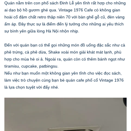
Quán nằm trên con phố sách Đinh Lễ yên tĩnh rất hợp cho những
ai dạo bộ hồ gươm ghé qua. Vintage 1976 Cafe có không gian
hoài cổ đậm chất retro thập niên 70 với bàn ghế gỗ cũ, đèn vàng
ấm áp. Đây thực sự là điểm đến lý tưởng cho những ai yêu thích
sự bình yên giữa lòng Hà Nội nhộn nhịp.
Đến với quán bạn có thể gọi những món đồ uống đặc sắc như cà
phê trứng, cà phê dừa, Shake xoài món giải khát mát lạnh, phù
hợp cho mùa hè oi ả. Ngoài ra, quán còn có thêm bánh ngọt như
tiramisu, cupcake, patbingsu.
Nếu như bạn muốn một không gian yên tĩnh cho việc đọc sách,
làm việc trò chuyện cùng bạn bè quán cafe phố cổ Vintage 1976
là lựa chọn tuyệt vời đấy nhé.