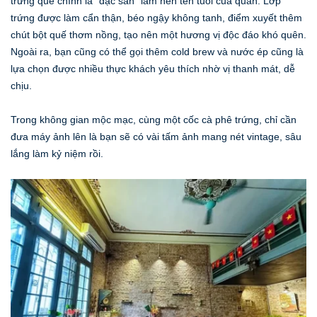
trứng quế chính là “đặc sản” làm nên tên tuổi của quán. Lớp
trứng được làm cẩn thận, béo ngậy không tanh, điểm xuyết thêm
chút bột quế thơm nồng, tạo nên một hương vị độc đáo khó quên.
Ngoài ra, bạn cũng có thể gọi thêm cold brew và nước ép cũng là
lựa chọn được nhiều thực khách yêu thích nhờ vị thanh mát, dễ
chịu.
Trong không gian mộc mạc, cùng một cốc cà phê trứng, chỉ cần
đưa máy ảnh lên là bạn sẽ có vài tấm ảnh mang nét vintage, sâu
lắng làm kỷ niệm rồi.