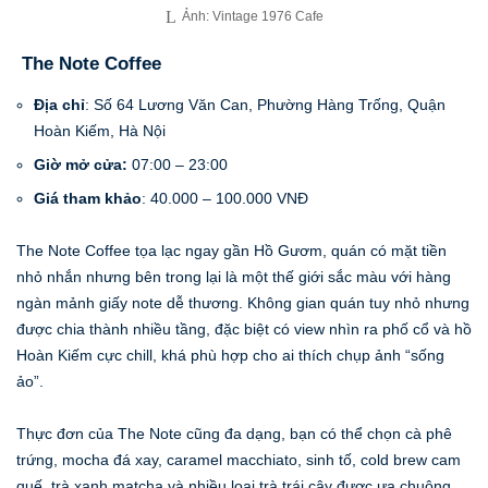
Ảnh: Vintage 1976 Cafe
The Note Coffee
Địa chỉ
: Số 64 Lương Văn Can, Phường Hàng Trống, Quận
Hoàn Kiếm, Hà Nội
Giờ mở cửa:
07:00 – 23:00
Giá tham khảo
: 40.000 – 100.000 VNĐ
The Note Coffee tọa lạc ngay gần Hồ Gươm, quán có mặt tiền
nhỏ nhắn nhưng bên trong lại là một thế giới sắc màu với hàng
ngàn mảnh giấy note dễ thương. Không gian quán tuy nhỏ nhưng
được chia thành nhiều tầng, đặc biệt có view nhìn ra phố cổ và hồ
Hoàn Kiếm cực chill, khá phù hợp cho ai thích chụp ảnh “sống
ảo”.
Thực đơn của The Note cũng đa dạng, bạn có thể chọn cà phê
trứng, mocha đá xay, caramel macchiato, sinh tố, cold brew cam
quế, trà xanh matcha và nhiều loại trà trái cây được ưa chuộng