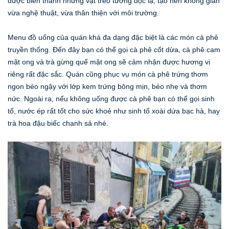
được biến thành những vật treo tường độc lạ, tạo nên không gian
vừa nghệ thuật, vừa thân thiện với môi trường.
Menu đồ uống của quán khá đa dạng đặc biệt là các món cà phê
truyền thống. Đến đây bạn có thể gọi cà phê cốt dừa, cà phê cam
mật ong và trà gừng quế mật ong sẽ cảm nhận được hương vị
riêng rất đặc sắc. Quán cũng phục vụ món cà phê trứng thơm
ngon béo ngậy với lớp kem trứng bông mịn, béo nhẹ và thơm
nức. Ngoài ra, nếu không uống được cà phê bạn có thể gọi sinh
tố, nước ép rất tốt cho sức khoẻ như sinh tố xoài dứa bạc hà, hay
trà hoa đậu biếc chanh sả nhé.