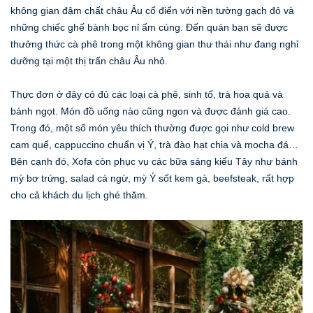
không gian đậm chất châu Âu cổ điển với nền tường gạch đỏ và
những chiếc ghế bành bọc nỉ ấm cúng. Đến quán bạn sẽ được
thưởng thức cà phê trong một không gian thư thái như đang nghỉ
dưỡng tại một thị trấn châu Âu nhỏ.
Thực đơn ở đây có đủ các loại cà phê, sinh tố, trà hoa quả và
bánh ngọt. Món đồ uống nào cũng ngon và được đánh giá cao.
Trong đó, một số món yêu thích thường được gọi như cold brew
cam quế, cappuccino chuẩn vị Ý, trà đào hạt chia và mocha đá…
Bên cạnh đó, Xofa còn phục vụ các bữa sáng kiểu Tây như bánh
mỳ bơ trứng, salad cá ngừ, mỳ Ý sốt kem gà, beefsteak, rất hợp
cho cả khách du lịch ghé thăm.