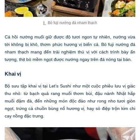
Bò fuji nướng đá nham thạch
Cá hồi nướng muối giữ được độ tươi ngon tự nhiên, nướng vừa
tới không bị khô, thơm phức hương vị biển cả. Bò fuji nướng đá
nham thạch mang đến trải nghiệm thú vị với cách trình bày ấn
tượng, thịt bò mềm ngọt được nướng ngay trên đá nóng tại bàn.
Khai vị
Bộ sưu tập khai vị tại Let’s Sushi như một cuộc phiêu lưu vị giác
thu nhỏ: từ bạch quả rang muối thơm bùi, đậu nành Nhật hấp
muối đậm đà, đến những món độc đáo như rong nho tươi giòn
ngọt, trứng cá chuồn bùng nổ hương vị, hay sò điệp trộn kim chi
cay nồng đặc trưng.