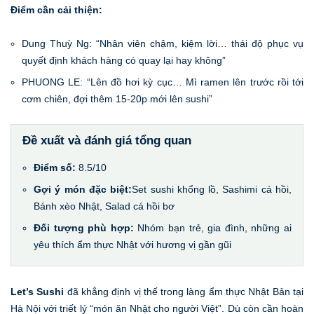
Điểm cần cải thiện:
Dung Thuỳ Ng: “Nhân viên chậm, kiệm lời… thái độ phục vụ
quyết định khách hàng có quay lại hay không”
PHUONG LE: “Lên đồ hơi kỳ cục… Mì ramen lên trước rồi tới
cơm chiên, đợi thêm 15-20p mới lên sushi”
Đề xuất và đánh giá tổng quan
Điểm số:
8.5/10
Gợi ý món đặc biệt:
Set sushi khổng lồ, Sashimi cá hồi,
Bánh xèo Nhật, Salad cá hồi bơ
Đối tượng phù hợp:
Nhóm bạn trẻ, gia đình, những ai
yêu thích ẩm thực Nhật với hương vị gần gũi
Let’s Sushi
đã khẳng định vị thế trong làng ẩm thực Nhật Bản tại
Hà Nội với triết lý “món ăn Nhật cho người Việt”. Dù còn cần hoàn