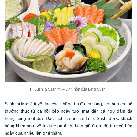
Sushi & Sashimi – Linh hồn của Let’s Sushi
Sashimi Mix là tuyệt tác cho những tín đồ cá sống, nơi bạn có thể
thưởng thức từ cá hồi béo ngậy tươi mát đến cá ngừ đậm đà
trong cùng một đĩa. Đặc biệt, cá hồi tại Let’s Sushi được khách
hàng khen ngợi về texture ổn định, luôn giữ được độ tươi và béo
ngậy qua nhiều lần ghé thăm.