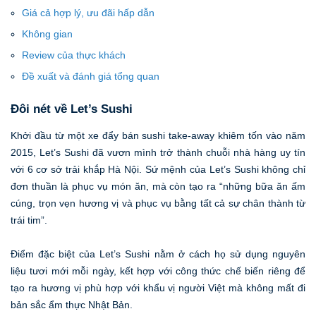
Giá cả hợp lý, ưu đãi hấp dẫn
Không gian
Review của thực khách
Đề xuất và đánh giá tổng quan
Đôi nét về Let’s Sushi
Khởi đầu từ một xe đẩy bán sushi take-away khiêm tốn vào năm
2015, Let’s Sushi đã vươn mình trở thành chuỗi nhà hàng uy tín
với 6 cơ sở trải khắp Hà Nội. Sứ mệnh của Let’s Sushi không chỉ
đơn thuần là phục vụ món ăn, mà còn tạo ra “những bữa ăn ấm
cúng, trọn vẹn hương vị và phục vụ bằng tất cả sự chân thành từ
trái tim”.
Điểm đặc biệt của Let’s Sushi nằm ở cách họ sử dụng nguyên
liệu tươi mới mỗi ngày, kết hợp với công thức chế biến riêng để
tạo ra hương vị phù hợp với khẩu vị người Việt mà không mất đi
bản sắc ẩm thực Nhật Bản.