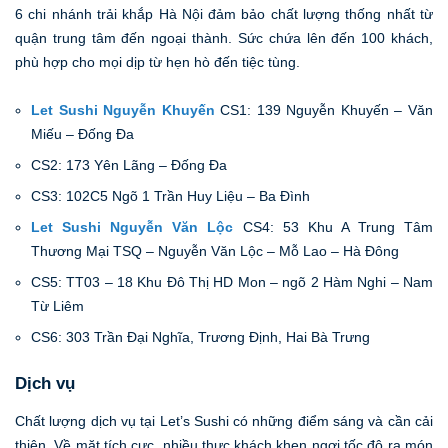
6 chi nhánh trải khắp Hà Nội đảm bảo chất lượng thống nhất từ
quận trung tâm đến ngoại thành. Sức chứa lên đến 100 khách,
phù hợp cho mọi dịp từ hẹn hò đến tiệc tùng.
Let Sushi Nguyễn Khuyến
CS1: 139 Nguyễn Khuyến – Văn
Miếu – Đống Đa
CS2: 173 Yên Lãng – Đống Đa
CS3: 102C5 Ngõ 1 Trần Huy Liệu – Ba Đình
Let Sushi Nguyễn Văn Lộc
CS4: 53 Khu A Trung Tâm
Thương Mại TSQ – Nguyễn Văn Lộc – Mỗ Lao – Hà Đông
CS5: TT03 – 18 Khu Đô Thị HD Mon – ngõ 2 Hàm Nghi – Nam
Từ Liêm
CS6: 303 Trần Đại Nghĩa, Trương Định, Hai Bà Trưng
Dịch vụ
Chất lượng dịch vụ tại Let’s Sushi có những điểm sáng và cần cải
thiện. Về mặt tích cực, nhiều thực khách khen ngợi tốc độ ra món