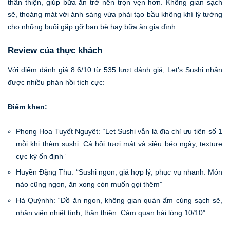
thân thiện, giúp bữa ăn trở nên trọn vẹn hơn. Không gian sạch
sẽ, thoáng mát với ánh sáng vừa phải tạo bầu không khí lý tưởng
cho những buổi gặp gỡ bạn bè hay bữa ăn gia đình.
Review của thực khách
Với điểm đánh giá 8.6/10 từ 535 lượt đánh giá, Let’s Sushi nhận
được nhiều phản hồi tích cực:
Điểm khen:
Phong Hoa Tuyết Nguyệt: “Let Sushi vẫn là địa chỉ ưu tiên số 1
mỗi khi thèm sushi. Cá hồi tươi mát và siêu béo ngậy, texture
cực kỳ ổn định”
Huyền Đặng Thu: “Sushi ngon, giá hợp lý, phục vụ nhanh. Món
nào cũng ngon, ăn xong còn muốn gọi thêm”
Hà Quỳnhh: “Đồ ăn ngon, không gian quán ấm cúng sạch sẽ,
nhân viên nhiệt tình, thân thiện. Cảm quan hài lòng 10/10”