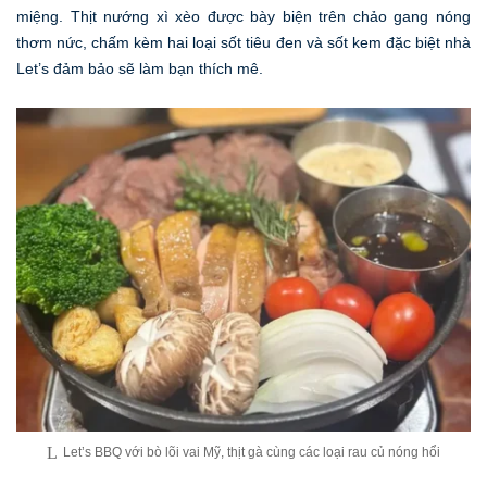
miệng. Thịt nướng xì xèo được bày biện trên chảo gang nóng
thơm nức, chấm kèm hai loại sốt tiêu đen và sốt kem đặc biệt nhà
Let’s đảm bảo sẽ làm bạn thích mê.
Let’s BBQ với bò lõi vai Mỹ, thịt gà cùng các loại rau củ nóng hổi