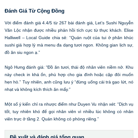
Đánh Giá Từ Cộng Đồng
Với điểm đánh giá 4.4/5 từ 267 bài đánh giá, Let’s Sushi Nguyễn
Văn Lộc nhận được nhiều phản hồi tích cực từ thực khách. Elise
Halliwell – Local Guide chia sẻ: “Quán ruột của tui ở phân khúc
sushi giá hợp lý mà menu đa dạng tươi ngon. Không gian lịch sự,
đồ ăn siu ngon ạ.”
Ngô Hưng đánh giá: “Đồ ăn tươi, thái độ nhân viên niềm nở. Khu
này check in khá ổn, phù hợp cho gia đình hoặc cặp đôi muốn
hẹn hò.” Tuy nhiên, anh cũng lưu ý “đừng uống cái trà gạo lứt, nó
nhạt và không kích thích ăn mấy.”
Một số ý kiến chỉ ra nhược điểm như Duyen Vu nhận xét: “Dịch vụ
tốt, tuy nhiên khó để gọi nhân viên vì nhiều lúc không có nhân
viên trực ở tầng 2. Quán không có phòng riêng.”
Đề xuất và đánh giá tổng quan