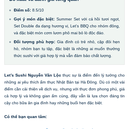
Điểm số:
8.5/10
Gợi ý món đặc biệt:
Summer Set với cá hồi tươi ngọt,
Set Double đa dạng hương vị, Let’s BBQ cho nhóm đông,
và đặc biệt món cơm lươn phô mai bỏ lò độc đáo.
Đối tượng phù hợp:
Gia đình có trẻ nhỏ, cặp đôi hẹn
hò, nhóm bạn tụ tập, đặc biệt là những ai muốn thưởng
thức sushi với giá hợp lý mà vẫn đảm bảo chất lượng.
Let’s Sushi Nguyễn Văn Lộc
thực sự là điểm đến lý tưởng cho
những ai yêu thích ẩm thực Nhật Bản tại Hà Đông. Dù có một vài
điểm cần cải thiện về dịch vụ, nhưng với thực đơn phong phú, giá
cả hợp lý và không gian ấm cúng, đây vẫn là lựa chọn đáng tin
cậy cho bữa ăn gia đình hay những buổi hẹn đặc biệt.
Có thể bạn quan tâm: