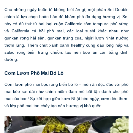
Cho những ngày buồn tẻ không biết ăn gì, một phần Set Double
chính là lựa chọn hoàn hảo để khám phá đa dạng hương vị. Set
này có đủ thứ từ hai loại cuộn California tôm tempura phủ vừng
và California cá hồi phô mai, các loại sushi khác nhau như
gunkan rong hải sản, gunkan trứng cua, nigiri lươn Nhật nướng
thơm lừng. Thêm chút xanh xanh healthy cùng đậu lông hấp và
salad rong biển trứng chuồn, tạo nên bữa ăn cân bằng dinh
dưỡng.
Cơm Lươn Phô Mai Bỏ Lò
Cơm lươn phô mai bọc rong biển bỏ lò – món ăn độc đáo với phô
mai kéo sợi dài như chính niềm đam mê bất tận dành cho phô
mai của bạn! Sự kết hợp giữa lươn Nhật béo ngậy, cơm dẻo thơm
và lớp phô mai tan chảy tạo nên hương vị khó quên.