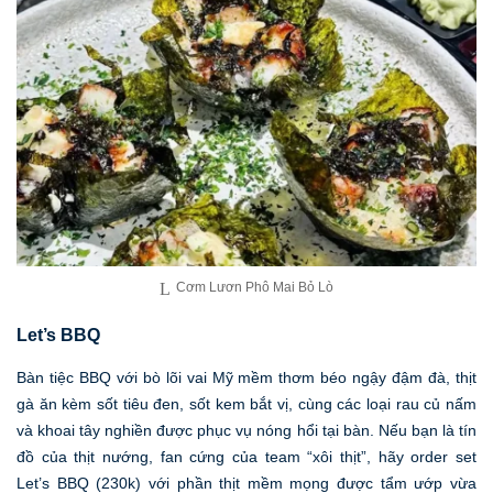
Cơm Lươn Phô Mai Bỏ Lò
Let’s BBQ
Bàn tiệc BBQ với bò lõi vai Mỹ mềm thơm béo ngậy đậm đà, thịt
gà ăn kèm sốt tiêu đen, sốt kem bắt vị, cùng các loại rau củ nấm
và khoai tây nghiền được phục vụ nóng hổi tại bàn. Nếu bạn là tín
đồ của thịt nướng, fan cứng của team “xôi thịt”, hãy order set
Let’s BBQ (230k) với phần thịt mềm mọng được tẩm ướp vừa