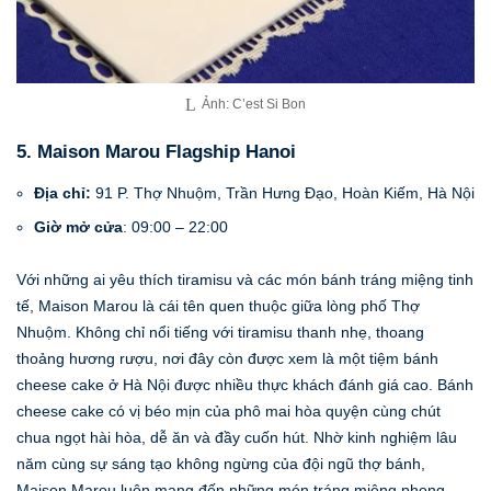
Ảnh: C’est Si Bon
5. Maison Marou Flagship Hanoi
Địa chỉ:
91 P. Thợ Nhuộm, Trần Hưng Đạo, Hoàn Kiếm, Hà Nội
Giờ mở cửa
: 09:00 – 22:00
Với những ai yêu thích tiramisu và các món bánh tráng miệng tinh
tế, Maison Marou là cái tên quen thuộc giữa lòng phố Thợ
Nhuộm. Không chỉ nổi tiếng với tiramisu thanh nhẹ, thoang
thoảng hương rượu, nơi đây còn được xem là một tiệm bánh
cheese cake ở Hà Nội được nhiều thực khách đánh giá cao. Bánh
cheese cake có vị béo mịn của phô mai hòa quyện cùng chút
chua ngọt hài hòa, dễ ăn và đầy cuốn hút. Nhờ kinh nghiệm lâu
năm cùng sự sáng tạo không ngừng của đội ngũ thợ bánh,
Maison Marou luôn mang đến những món tráng miệng phong