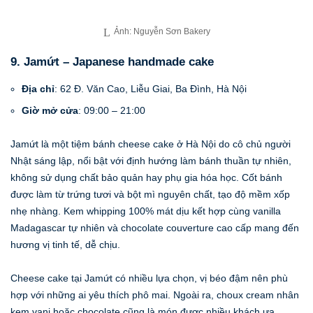
Ảnh: Nguyễn Sơn Bakery
9. Jamứt – Japanese handmade cake
Địa chỉ
: 62 Đ. Văn Cao, Liễu Giai, Ba Đình, Hà Nội
Giờ mở cửa
: 09:00 – 21:00
Jamứt là một tiệm bánh cheese cake ở Hà Nội do cô chủ người
Nhật sáng lập, nổi bật với định hướng làm bánh thuần tự nhiên,
không sử dụng chất bảo quản hay phụ gia hóa học. Cốt bánh
được làm từ trứng tươi và bột mì nguyên chất, tạo độ mềm xốp
nhẹ nhàng. Kem whipping 100% mát dịu kết hợp cùng vanilla
Madagascar tự nhiên và chocolate couverture cao cấp mang đến
hương vị tinh tế, dễ chịu.
Cheese cake tại Jamứt có nhiều lựa chọn, vị béo đậm nên phù
hợp với những ai yêu thích phô mai. Ngoài ra, choux cream nhân
kem vani hoặc chocolate cũng là món được nhiều khách ưa