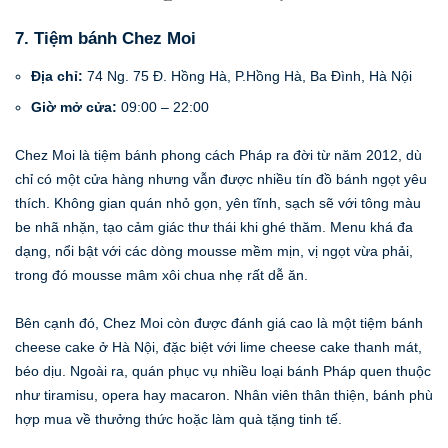
7. Tiệm bánh Chez Moi
Địa chỉ:
74 Ng. 75 Đ. Hồng Hà, P.Hồng Hà, Ba Đình, Hà Nội
Giờ mở cửa:
09:00 – 22:00
Chez Moi là tiệm bánh phong cách Pháp ra đời từ năm 2012, dù
chỉ có một cửa hàng nhưng vẫn được nhiều tín đồ bánh ngọt yêu
thích. Không gian quán nhỏ gọn, yên tĩnh, sạch sẽ với tông màu
be nhã nhặn, tạo cảm giác thư thái khi ghé thăm. Menu khá đa
dạng, nổi bật với các dòng mousse mềm mịn, vị ngọt vừa phải,
trong đó mousse mâm xôi chua nhẹ rất dễ ăn.
Bên cạnh đó, Chez Moi còn được đánh giá cao là một tiệm bánh
cheese cake ở Hà Nội, đặc biệt với lime cheese cake thanh mát,
béo dịu. Ngoài ra, quán phục vụ nhiều loại bánh Pháp quen thuộc
như tiramisu, opera hay macaron. Nhân viên thân thiện, bánh phù
hợp mua về thưởng thức hoặc làm quà tặng tinh tế.