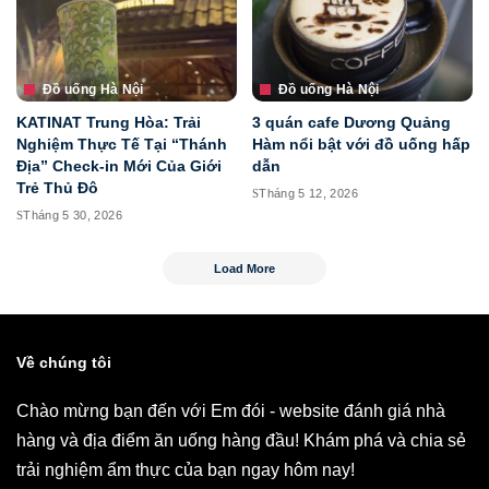
Đồ uống Hà Nội
Đồ uống Hà Nội
KATINAT Trung Hòa: Trải
3 quán cafe Dương Quảng
Nghiệm Thực Tế Tại “Thánh
Hàm nổi bật với đồ uống hấp
Địa” Check-in Mới Của Giới
dẫn
Trẻ Thủ Đô
Tháng 5 12, 2026
Tháng 5 30, 2026
Load More
Về chúng tôi
Chào mừng bạn đến với Em đói - website đánh giá nhà
hàng và địa điểm ăn uống hàng đầu! Khám phá và chia sẻ
trải nghiệm ẩm thực của bạn ngay hôm nay!