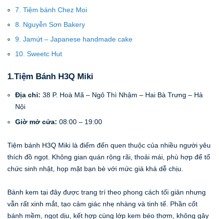
7. Tiệm bánh Chez Moi
8. Nguyễn Sơn Bakery
9. Jamứt – Japanese handmade cake
10. Sweetc Hut
1.Tiệm Bánh H3Q Miki
Địa chỉ:
38 P. Hoà Mã – Ngô Thì Nhậm – Hai Bà Trưng – Hà
Nội
Giờ mở cửa:
08:00 – 19:00
Tiệm bánh H3Q Miki là điểm đến quen thuộc của nhiều người yêu
thích đồ ngọt. Không gian quán rộng rãi, thoải mái, phù hợp để tổ
chức sinh nhật, họp mặt bạn bè với mức giá khá dễ chịu.
Bánh kem tại đây được trang trí theo phong cách tối giản nhưng
vẫn rất xinh mắt, tạo cảm giác nhẹ nhàng và tinh tế. Phần cốt
bánh mềm, ngọt dịu, kết hợp cùng lớp kem béo thơm, không gây