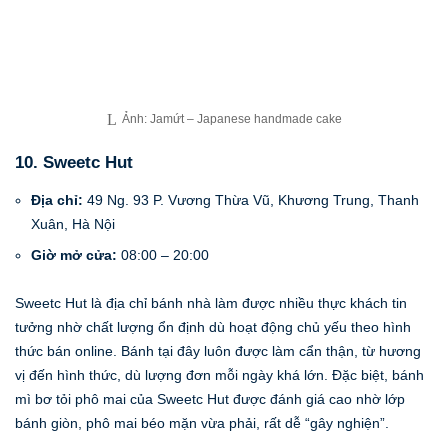
Ảnh: Jamứt – Japanese handmade cake
10. Sweetc Hut
Địa chỉ:
49 Ng. 93 P. Vương Thừa Vũ, Khương Trung, Thanh
Xuân, Hà Nội
Giờ mở cửa:
08:00 – 20:00
Sweetc Hut là địa chỉ bánh nhà làm được nhiều thực khách tin
tưởng nhờ chất lượng ổn định dù hoạt động chủ yếu theo hình
thức bán online. Bánh tại đây luôn được làm cẩn thận, từ hương
vị đến hình thức, dù lượng đơn mỗi ngày khá lớn. Đặc biệt, bánh
mì bơ tỏi phô mai của Sweetc Hut được đánh giá cao nhờ lớp
bánh giòn, phô mai béo mặn vừa phải, rất dễ “gây nghiện”.