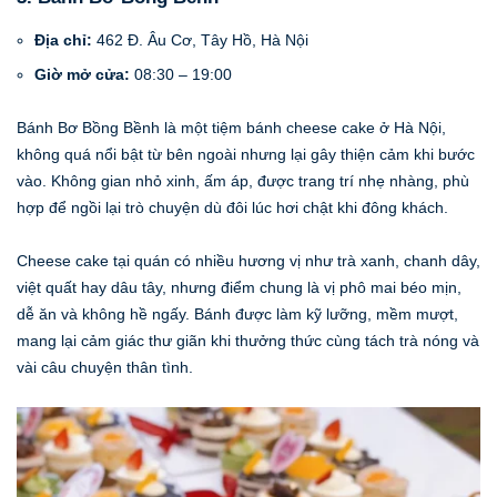
Địa chỉ:
462 Đ. Âu Cơ, Tây Hồ, Hà Nội
Giờ mở cửa:
08:30 – 19:00
Bánh Bơ Bồng Bềnh là một tiệm bánh cheese cake ở Hà Nội,
không quá nổi bật từ bên ngoài nhưng lại gây thiện cảm khi bước
vào. Không gian nhỏ xinh, ấm áp, được trang trí nhẹ nhàng, phù
hợp để ngồi lại trò chuyện dù đôi lúc hơi chật khi đông khách.
Cheese cake tại quán có nhiều hương vị như trà xanh, chanh dây,
việt quất hay dâu tây, nhưng điểm chung là vị phô mai béo mịn,
dễ ăn và không hề ngấy. Bánh được làm kỹ lưỡng, mềm mượt,
mang lại cảm giác thư giãn khi thưởng thức cùng tách trà nóng và
vài câu chuyện thân tình.