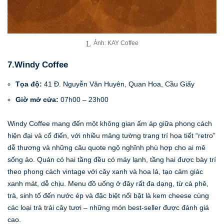
Ảnh: KAY Coffee
7.Windy Coffee
Tọa độ:
41 Đ. Nguyễn Văn Huyên, Quan Hoa, Cầu Giấy
Giờ mở cửa:
07h00 – 23h00
Windy Coffee mang đến một không gian ấm áp giữa phong cách
hiện đại và cổ điển, với nhiều mảng tường trang trí họa tiết “retro”
dễ thương và những câu quote ngộ nghĩnh phù hợp cho ai mê
sống ảo. Quán có hai tầng đều có máy lạnh, tầng hai được bày trí
theo phong cách vintage với cây xanh và hoa lá, tạo cảm giác
xanh mát, dễ chịu. Menu đồ uống ở đây rất đa dạng, từ cà phê,
trà, sinh tố đến nước ép và đặc biệt nổi bật là kem cheese cùng
các loại trà trái cây tươi – những món best-seller được đánh giá
cao.