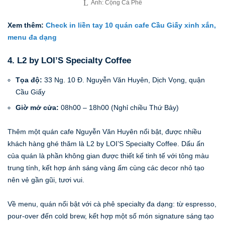
Ảnh: Cộng Cà Phê
Xem thêm:
Check in liền tay 10 quán cafe Cầu Giấy xinh xắn,
menu đa dạng
4. L2 by LOI’S Specialty Coffee
Tọa độ:
33 Ng. 10 Đ. Nguyễn Văn Huyên, Dịch Vọng, quận
Cầu Giấy
Giờ mở cửa:
08h00 – 18h00 (Nghỉ chiều Thứ Bảy)
Thêm một quán cafe Nguyễn Văn Huyên nổi bật, được nhiều
khách hàng ghé thăm là L2 by LOI’S Specialty Coffee. Dấu ấn
của quán là phần không gian được thiết kế tinh tế với tông màu
trung tính, kết hợp ánh sáng vàng ấm cùng các decor nhỏ tạo
nên vẻ gần gũi, tươi vui.
Về menu, quán nổi bật với cà phê specialty đa dạng: từ espresso,
pour‑over đến cold brew, kết hợp một số món signature sáng tạo