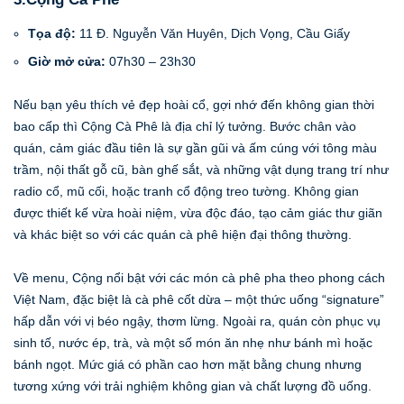
Tọa độ:
11 Đ. Nguyễn Văn Huyên, Dịch Vọng, Cầu Giấy
Giờ mở cửa:
07h30 – 23h30
Nếu bạn yêu thích vẻ đẹp hoài cổ, gợi nhớ đến không gian thời
bao cấp thì Cộng Cà Phê là địa chỉ lý tưởng. Bước chân vào
quán, cảm giác đầu tiên là sự gần gũi và ấm cúng với tông màu
trầm, nội thất gỗ cũ, bàn ghế sắt, và những vật dụng trang trí như
radio cổ, mũ cối, hoặc tranh cổ động treo tường. Không gian
được thiết kế vừa hoài niệm, vừa độc đáo, tạo cảm giác thư giãn
và khác biệt so với các quán cà phê hiện đại thông thường.
Về menu, Cộng nổi bật với các món cà phê pha theo phong cách
Việt Nam, đặc biệt là cà phê cốt dừa – một thức uống “signature”
hấp dẫn với vị béo ngậy, thơm lừng. Ngoài ra, quán còn phục vụ
sinh tố, nước ép, trà, và một số món ăn nhẹ như bánh mì hoặc
bánh ngọt. Mức giá có phần cao hơn mặt bằng chung nhưng
tương xứng với trải nghiệm không gian và chất lượng đồ uống.