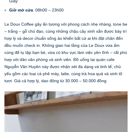
Giấy
Giờ mở cửa
: 08h00 – 23h00
Le Doux Coffee gây ấn tượng với phong cách nhẹ nhàng, tone be
– trắng – gỗ chủ đạo, cùng những chậu cây xinh xắn được bày trí
hợp lý và decor chuẩn sống ảo khiến bất cứ ai khi đặt chân đến
đều muốn check in. Không gian hai tầng của Le Doux vừa ấm
cúng để tụ tập bạn bè, vừa có khu vực làm việc yên tĩnh – rất phù
hợp với dân văn phòng và sinh viên. Đồ uống tại quán cafe
Nguyễn Văn Huyên này được nhận xét đa dạng và tinh tế; chủ
yếu gồm các loại cà phê máy, latte, cùng trà hoa quả và sinh tố
tươi. Giá cả hợp lý, dao động từ 30.000 – 50.000 đồng.