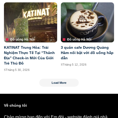
Đồ uống Hà Nội
Đồ uống Hà Nội
KATINAT Trung Hòa: Trải
3 quán cafe Dương Quảng
Nghiệm Thực Tế Tại “Thánh
Hàm nổi bật với đồ uống hấp
Địa” Check-in Mới Của Giới
dẫn
Trẻ Thủ Đô
Tháng 5 12, 2026
Tháng 5 30, 2026
Load More
Về chúng tôi
Chào mừng bạn đến với Em đói - website đánh giá nhà