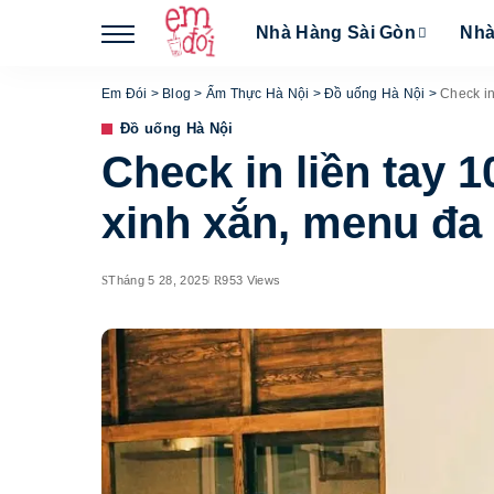
Nhà Hàng Sài Gòn
Nhà
Em Đói
>
Blog
>
Ẩm Thực Hà Nội
>
Đồ uống Hà Nội
>
Check in
Đồ uống Hà Nội
Check in liền tay 
xinh xắn, menu đa
Tháng 5 28, 2025
953 Views