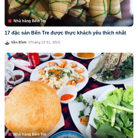
Nhà hàng Bến Tre
17 đặc sản Bến Tre được thực khách yêu thích nhất
Vân Bình
Tháng 10 31, 2025
Posted
by
Nhà hàng Bến Tre