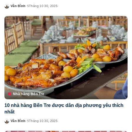
Vân Bình
Tháng 10 30, 2025
Posted
by
Nhà hàng Bến Tre
10 nhà hàng Bến Tre được dân địa phương yêu thích
nhất
Vân Bình
Tháng 10 30, 2025
Posted
by