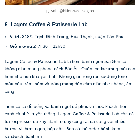
Ảnh: @bittersweet.saigon
9. Lagom Coffee & Patisserie Lab
Vị trí:
318/1 Trịnh Đình Trọng, Hòa Thạnh, quận Tân Phú
Giờ mở cửa:
7h30 – 22h30
Lagom Coffee & Patisserie Lab là tiệm bánh ngon Sài Gòn có
không gian mang phong cách Bắc Âu. Quán tọa lạc trong một con
hẻm nhỏ nên khá yên tĩnh. Không gian rộng rãi, sử dụng tone
màu nâu trầm, xám và trắng mang đến cảm giác nhẹ nhàng, ấm
cúng.
Tiệm có cả đồ uống và bánh ngọt để phục vụ thực khách. Bên
cạnh cà phê truyền thống, Lagom Coffee & Patisserie Lab còn có
trà, espresso, đá xay. Bánh ở đây cũng rất đa dạng với nhiều
hương vị thơm ngon, hấp dẫn. Bạn có thể order bánh kem,
sandwich, bánh mì…