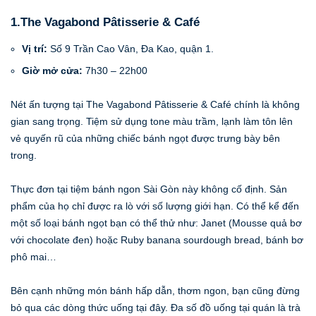
1.The Vagabond Pâtisserie & Café
Vị trí:
Số 9 Trần Cao Vân, Đa Kao, quận 1.
Giờ mở cửa:
7h30 – 22h00
Nét ấn tượng tại The Vagabond Pâtisserie & Café chính là không
gian sang trọng. Tiệm sử dụng tone màu trầm, lạnh làm tôn lên
vẻ quyến rũ của những chiếc bánh ngọt được trưng bày bên
trong.
Thực đơn tại tiệm bánh ngon Sài Gòn này không cố định. Sản
phẩm của họ chỉ được ra lò với số lượng giới hạn. Có thể kể đến
một số loại bánh ngọt bạn có thể thử như: Janet (Mousse quả bơ
với chocolate đen) hoặc Ruby banana sourdough bread, bánh bơ
phô mai…
Bên cạnh những món bánh hấp dẫn, thơm ngon, bạn cũng đừng
bỏ qua các dòng thức uống tại đây. Đa số đồ uống tại quán là trà