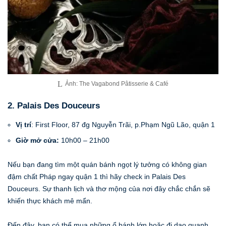
Ảnh: The Vagabond Pâtisserie & Café
2. Palais Des Douceurs
Vị trí
: First Floor, 87 đg Nguyễn Trãi, p.Phạm Ngũ Lão, quận 1
Giờ mở cửa:
10h00 – 21h00
Nếu bạn đang tìm một quán bánh ngọt lý tưởng có không gian
đậm chất Pháp ngay quận 1 thì hãy check in Palais Des
Douceurs. Sự thanh lịch và thơ mộng của nơi đây chắc chắn sẽ
khiến thực khách mê mẩn.
Đến đây, bạn có thể mua những ổ bánh lớn hoặc đi dạo quanh