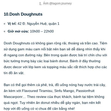
Ảnh:@lagom.journey
10.Dosh Doughnuts
Vị trí:
42 Đ. Nguyễn Huệ, quận 1
Giờ mở cửa:
10h00 – 22h00
Dosh Doughnuts có không gian rộng rãi, thoáng và trần cao. Tiệm
sử dụng gam màu cam nổi bật nên bạn sẽ dễ dàng nhìn thấy khi
đi ngang con đường này. Bên trong quán được bài trí chỉn chu với
bức tường trưng bày các loại bánh donut. Bánh ở đây thường
được decor với lớp kem và topping màu sắc rất thích hợp cho các
tín đồ ăn vặt.
Bạn có thể gọi thêm cà phê, trà, đồ uống nóng hay nước trái cây,
ăn kèm với Flavoured Tiramisu, Sinfu Mango, Passionfruit
Mascarponr… Theo review của thực khách, bánh tại tiệm không
quá ngọt. Tuy nhiên ăn donut nhiều dễ gây ngán, bạn nên kết
hợp với đồ uống có vị chua để cân bằng nhé!