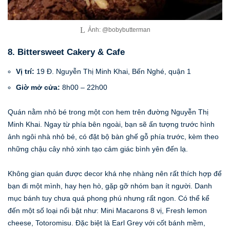
Ảnh: @bobybutterman
8. Bittersweet Cakery & Cafe
Vị trí:
19 Đ. Nguyễn Thị Minh Khai, Bến Nghé, quận 1
Giờ mở cửa:
8h00 – 22h00
Quán nằm nhỏ bé trong một con hem trên đường Nguyễn Thị
Minh Khai. Ngay từ phía bên ngoài, bạn sẽ ấn tượng trước hình
ảnh ngôi nhà nhỏ bé, có đặt bộ bàn ghế gỗ phía trước, kèm theo
những chậu cây nhỏ xinh tạo cảm giác bình yên đến lạ.
Không gian quán được decor khá nhẹ nhàng nên rất thích hợp để
bạn đi một mình, hay hẹn hò, gặp gỡ nhóm bạn ít người. Danh
mục bánh tuy chưa quá phong phú nhưng rất ngon. Có thể kể
đến một số loại nổi bật như: Mini Macarons 8 vị, Fresh lemon
cheese, Totoromisu. Đặc biệt là Earl Grey với cốt bánh mềm,