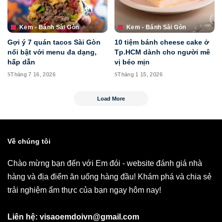
Kem - Bánh Sài Gòn
Kem - Bánh Sài Gòn
Gợi ý 7 quán tacos Sài Gòn
10 tiệm bánh cheese cake ở
nổi bật với menu đa dạng,
Tp.HCM dành cho người mê
hấp dẫn
vị béo mịn
Tháng 7 16, 2026
Tháng 1 15, 2026
Load More
Về chúng tôi
Chào mừng bạn đến với Em đói - website đánh giá nhà
hàng và địa điểm ăn uống hàng đầu! Khám phá và chia sẻ
trải nghiệm ẩm thực của bạn ngay hôm nay!
Liên hệ: visaoemdoivn@gmail.com