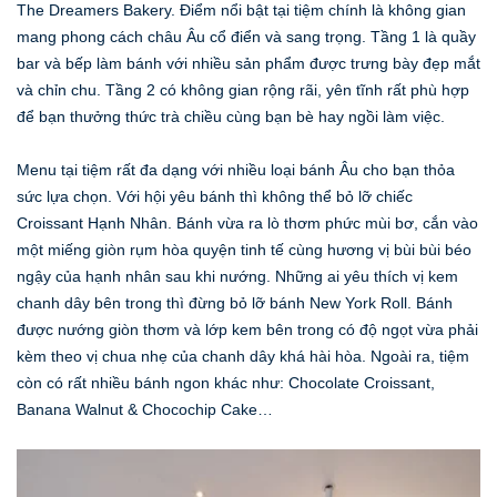
The Dreamers Bakery. Điểm nổi bật tại tiệm chính là không gian
mang phong cách châu Âu cổ điển và sang trọng. Tầng 1 là quầy
bar và bếp làm bánh với nhiều sản phẩm được trưng bày đẹp mắt
và chỉn chu. Tầng 2 có không gian rộng rãi, yên tĩnh rất phù hợp
để bạn thưởng thức trà chiều cùng bạn bè hay ngồi làm việc.
Menu tại tiệm rất đa dạng với nhiều loại bánh Âu cho bạn thỏa
sức lựa chọn. Với hội yêu bánh thì không thể bỏ lỡ chiếc
Croissant Hạnh Nhân. Bánh vừa ra lò thơm phức mùi bơ, cắn vào
một miếng giòn rụm hòa quyện tinh tế cùng hương vị bùi bùi béo
ngậy của hạnh nhân sau khi nướng. Những ai yêu thích vị kem
chanh dây bên trong thì đừng bỏ lỡ bánh New York Roll. Bánh
được nướng giòn thơm và lớp kem bên trong có độ ngọt vừa phải
kèm theo vị chua nhẹ của chanh dây khá hài hòa. Ngoài ra, tiệm
còn có rất nhiều bánh ngon khác như: Chocolate Croissant,
Banana Walnut & Chocochip Cake…