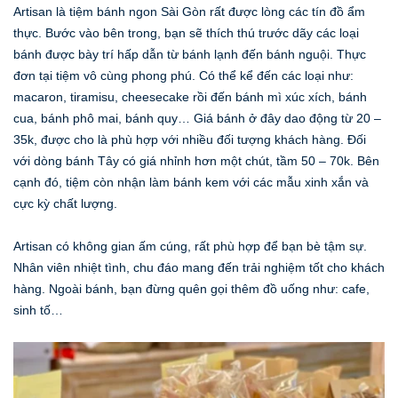
Artisan là tiệm bánh ngon Sài Gòn rất được lòng các tín đồ ẩm
thực. Bước vào bên trong, bạn sẽ thích thú trước dãy các loại
bánh được bày trí hấp dẫn từ bánh lạnh đến bánh nguội. Thực
đơn tại tiệm vô cùng phong phú. Có thể kể đến các loại như:
macaron, tiramisu, cheesecake rồi đến bánh mì xúc xích, bánh
cua, bánh phô mai, bánh quy… Giá bánh ở đây dao động từ 20 –
35k, được cho là phù hợp với nhiều đối tượng khách hàng. Đối
với dòng bánh Tây có giá nhỉnh hơn một chút, tầm 50 – 70k. Bên
cạnh đó, tiệm còn nhận làm bánh kem với các mẫu xinh xắn và
cực kỳ chất lượng.
Artisan có không gian ấm cúng, rất phù hợp để bạn bè tậm sự.
Nhân viên nhiệt tình, chu đáo mang đến trải nghiệm tốt cho khách
hàng. Ngoài bánh, bạn đừng quên gọi thêm đồ uống như: cafe,
sinh tố…