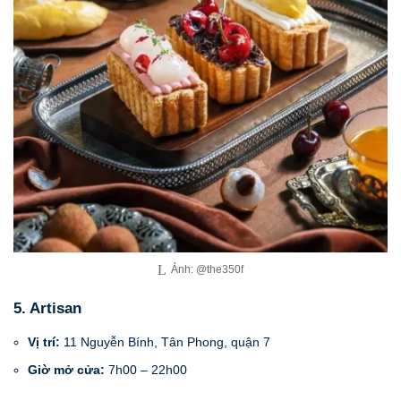
Ảnh: @the350f
5. Artisan
Vị trí:
11 Nguyễn Bính, Tân Phong, quận 7
Giờ mở cửa:
7h00 – 22h00