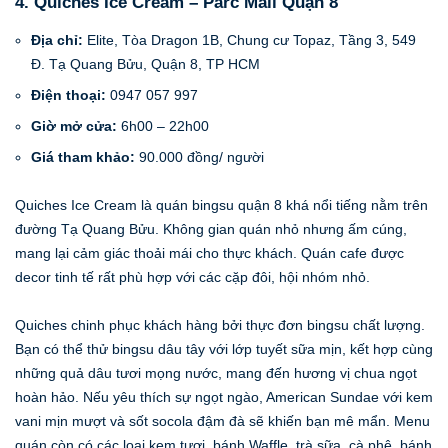
4. Quiches Ice Cream – Parc Mall Quận 8
Địa chỉ:
Elite, Tòa Dragon 1B, Chung cư Topaz, Tầng 3, 549
Đ. Tạ Quang Bửu, Quận 8, TP HCM
Điện thoại:
0947 057 997
Giờ mở cửa:
6h00 – 22h00
Giá tham khảo:
90.000 đồng/ người
Quiches Ice Cream là quán bingsu quận 8 khá nổi tiếng nằm trên
đường Tạ Quang Bửu. Không gian quán nhỏ nhưng ấm cúng,
mang lại cảm giác thoải mái cho thực khách. Quán cafe được
decor tinh tế rất phù hợp với các cặp đôi, hội nhóm nhỏ.
Quiches chinh phục khách hàng bởi thực đơn bingsu chất lượng.
Bạn có thể thử bingsu dâu tây với lớp tuyết sữa mịn, kết hợp cùng
những quả dâu tươi mọng nước, mang đến hương vị chua ngọt
hoàn hảo. Nếu yêu thích sự ngọt ngào, American Sundae với kem
vani mịn mượt và sốt socola đậm đà sẽ khiến bạn mê mẩn. Menu
quán còn có các loại kem tươi, bánh Waffle, trà sữa, cà phê, bánh