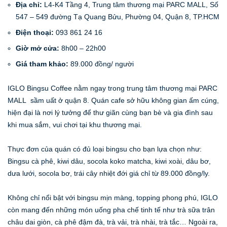
Địa chỉ:
L4-K4 Tầng 4, Trung tâm thương mại PARC MALL, Số
547 – 549 đường Tạ Quang Bửu, Phường 04, Quận 8, TP.HCM
Điện thoại:
093 861 24 16
Giờ mở cửa:
8h00 – 22h00
Giá tham khảo:
89.000 đồng/ người
IGLO Bingsu Coffee nằm ngay trong trung tâm thương mại PARC
MALL sầm uất ở quận 8. Quán cafe sở hữu không gian ấm cúng,
hiện đại là nơi lý tưởng để thư giãn cùng bạn bè và gia đình sau
khi mua sắm, vui chơi tại khu thương mại.
Thực đơn của quán có đủ loại bingsu cho bạn lựa chọn như:
Bingsu cà phê, kiwi dâu, socola koko matcha, kiwi xoài, dâu bơ,
dưa lưới, socola bơ, trái cây nhiệt đới giá chỉ từ 89.000 đồng/ly.
Không chỉ nổi bật với bingsu mịn màng, topping phong phú, IGLO
còn mang đến những món uống pha chế tinh tế như trà sữa trân
châu dai giòn, cà phê đậm đà, trà vải, trà nhài, trà tắc… Ngoài ra,