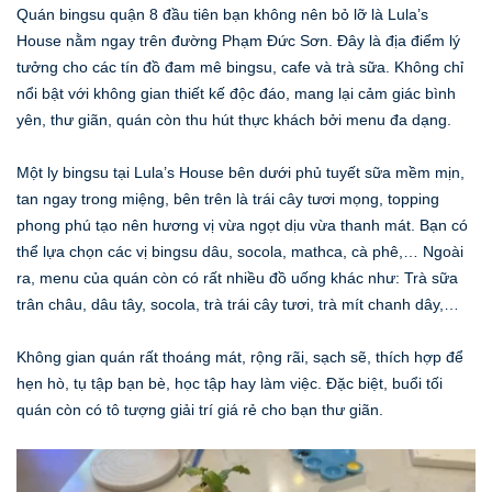
Quán bingsu quận 8 đầu tiên bạn không nên bỏ lỡ là Lula’s
House nằm ngay trên đường Phạm Đức Sơn. Đây là địa điểm lý
tưởng cho các tín đồ đam mê bingsu, cafe và trà sữa. Không chỉ
nổi bật với không gian thiết kế độc đáo, mang lại cảm giác bình
yên, thư giãn, quán còn thu hút thực khách bởi menu đa dạng.
Một ly bingsu tại Lula’s House bên dưới phủ tuyết sữa mềm mịn,
tan ngay trong miệng, bên trên là trái cây tươi mọng, topping
phong phú tạo nên hương vị vừa ngọt dịu vừa thanh mát. Bạn có
thể lựa chọn các vị bingsu dâu, socola, mathca, cà phê,… Ngoài
ra, menu của quán còn có rất nhiều đồ uống khác như: Trà sữa
trân châu, dâu tây, socola, trà trái cây tươi, trà mít chanh dây,…
Không gian quán rất thoáng mát, rộng rãi, sạch sẽ, thích hợp để
hẹn hò, tụ tập bạn bè, học tập hay làm việc. Đặc biệt, buổi tối
quán còn có tô tượng giải trí giá rẻ cho bạn thư giãn.