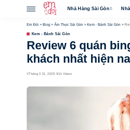
Nhà Hàng Sài Gòn
Nhà
Em Đói
>
Blog
>
Ẩm Thực Sài Gòn
>
Kem - Bánh Sài Gòn
>
Rev
Kem - Bánh Sài Gòn
Review 6 quán bin
khách nhất hiện n
Tháng 3 31, 2025
1k Views