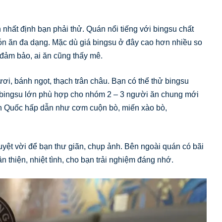
nhất định bạn phải thử. Quán nổi tiếng với bingsu chất
n ăn đa dạng. Mặc dù giá bingsu ở đây cao hơn nhiều so
đảm bảo, ai ăn cũng thấy mê.
ơi, bánh ngọt, thạch trân châu. Bạn có thể thử bingsu
 bingsu lớn phù hợp cho nhóm 2 – 3 người ăn chung mới
àn Quốc hấp dẫn như cơm cuộn bò, miến xào bò,
 tuyệt vời để bạn thư giãn, chụp ảnh. Bên ngoài quán có bãi
ân thiện, nhiệt tình, cho bạn trải nghiệm đáng nhớ.