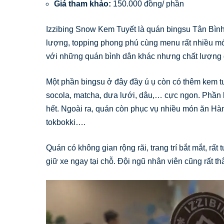
Giá tham khảo:
150.000 đồng/ phần
Izzibing Snow Kem Tuyết là quán bingsu Tân Bình 
lượng, topping phong phú cùng menu rất nhiều mó
với những quán bình dân khác nhưng chất lượng 
Một phần bingsu ở đây đầy ú ụ còn có thêm kem tư
socola, matcha, dưa lưới, dâu,… cực ngon. Phần
hết. Ngoài ra, quán còn phục vụ nhiều món ăn H
tokbokki….
Quán có không gian rộng rãi, trang trí bắt mắt, rất
giữ xe ngay tại chỗ. Đội ngũ nhân viên cũng rất th