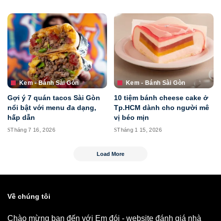
Kem - Bánh Sài Gòn
Kem - Bánh Sài Gòn
Gợi ý 7 quán tacos Sài Gòn
10 tiệm bánh cheese cake ở
nổi bật với menu đa dạng,
Tp.HCM dành cho người mê
hấp dẫn
vị béo mịn
Tháng 7 16, 2026
Tháng 1 15, 2026
Load More
Về chúng tôi
Chào mừng bạn đến với Em đói - website đánh giá nhà