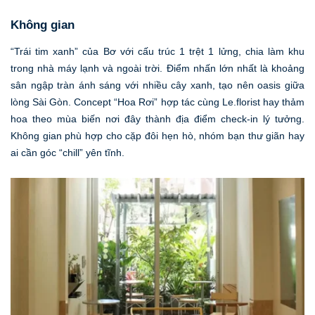
Không gian
“Trái tim xanh” của Bơ với cấu trúc 1 trệt 1 lửng, chia làm khu
trong nhà máy lạnh và ngoài trời. Điểm nhấn lớn nhất là khoảng
sân ngập tràn ánh sáng với nhiều cây xanh, tạo nên oasis giữa
lòng Sài Gòn. Concept “Hoa Rơi” hợp tác cùng Le.florist hay thảm
hoa theo mùa biến nơi đây thành địa điểm check-in lý tưởng.
Không gian phù hợp cho cặp đôi hẹn hò, nhóm bạn thư giãn hay
ai cần góc “chill” yên tĩnh.