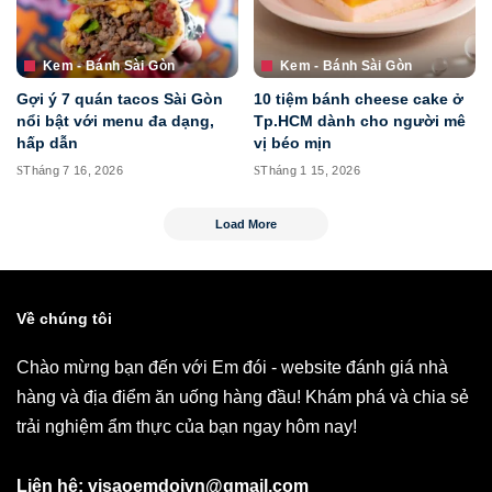
Kem - Bánh Sài Gòn
Kem - Bánh Sài Gòn
Gợi ý 7 quán tacos Sài Gòn
10 tiệm bánh cheese cake ở
nổi bật với menu đa dạng,
Tp.HCM dành cho người mê
hấp dẫn
vị béo mịn
Tháng 7 16, 2026
Tháng 1 15, 2026
Load More
Về chúng tôi
Chào mừng bạn đến với Em đói - website đánh giá nhà
hàng và địa điểm ăn uống hàng đầu! Khám phá và chia sẻ
trải nghiệm ẩm thực của bạn ngay hôm nay!
Liên hệ: visaoemdoivn@gmail.com