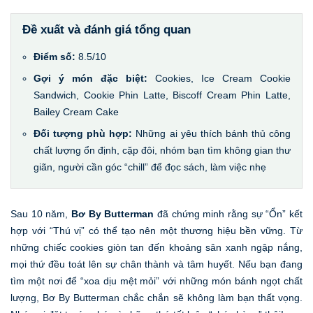
Đề xuất và đánh giá tổng quan
Điểm số:
8.5/10
Gợi ý món đặc biệt:
Cookies, Ice Cream Cookie
Sandwich, Cookie Phin Latte, Biscoff Cream Phin Latte,
Bailey Cream Cake
Đối tượng phù hợp:
Những ai yêu thích bánh thủ công
chất lượng ổn định, cặp đôi, nhóm bạn tìm không gian thư
giãn, người cần góc “chill” để đọc sách, làm việc nhẹ
Sau 10 năm,
Bơ By Butterman
đã chứng minh rằng sự “Ổn” kết
hợp với “Thú vị” có thể tạo nên một thương hiệu bền vững. Từ
những chiếc cookies giòn tan đến khoảng sân xanh ngập nắng,
mọi thứ đều toát lên sự chân thành và tâm huyết. Nếu bạn đang
tìm một nơi để “xoa dịu mệt mỏi” với những món bánh ngọt chất
lượng, Bơ By Butterman chắc chắn sẽ không làm bạn thất vọng.