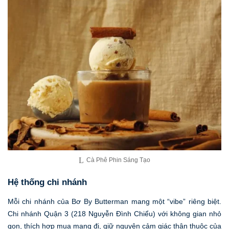
Cà Phê Phin Sáng Tạo
Hệ thống chi nhánh
Mỗi chi nhánh của Bơ By Butterman mang một “vibe” riêng biệt.
Chi nhánh Quận 3 (218 Nguyễn Đình Chiểu) với không gian nhỏ
gọn, thích hợp mua mang đi, giữ nguyên cảm giác thân thuộc của