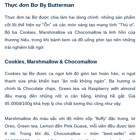
Thực đơn Bơ By Butterman
Thực đơn tại Bơ được chia làm hai dòng chính: những sản phẩm
cốt lõi thể hiện sự “Ổn” và các món sáng tạo mang tính “Thú vị”.
Bộ ba Cookies, Marshmallow và Chocomallow là linh hồn của
thương hiệu, trong khi bánh kem và đồ uống phin tạo nên những
trải nghiệm bất ngờ.
Cookies, Marshmallow & Chocomallow
Cookies tại Bơ được ca ngợi bởi độ giòn tan hoàn hảo, vị ngọt
thanh vừa phải khiến bạn “ăn mãi không ngán”. Ba hương vị
chính là Chocolate chips, Green tea và Raspberry with almond
đều mang đến những nốt vị cân bằng, không hề gắt. Giá
45.000đ/100g khá hợp lý cho chất lượng thủ công như vậy.
Marshmallow đủ màu sắc với độ mềm xốp “fluffy” đặc trưng, từ
Oreo, Green tea, Lemon đến Pink Guava, mỗi viên đều được làm
tỉ mỉ. Trong khi đó, Chocomallow – món “best-seller” với