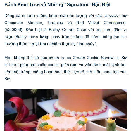
Bánh Kem Tươi và Những “Signature” Đặc Biệt
Dòng bánh lạnh không kém phần ấn tượng với các classics như
Chocolate Mousse, Tiramisu và Red Velvet Cheesecake
(52.000đ). Đặc biệt là Bailey Cream Cake với lớp kem đậm vị
rượu Bailey thơm lừng, chảy tràn xuống đế bánh bông lan khi
thưởng thức – một trải nghiệm thực sự “tan chảy”.
Món không thể bỏ qua chính là Ice Cream Cookie Sandwich. Sự
kết hợp giữa hai chiếc cookie giòn rụm và viên kem mát lạnh tạo
nên một tráng miệng hoàn hảo, thể hiện rõ tinh thần sáng tạo của
Bơ.