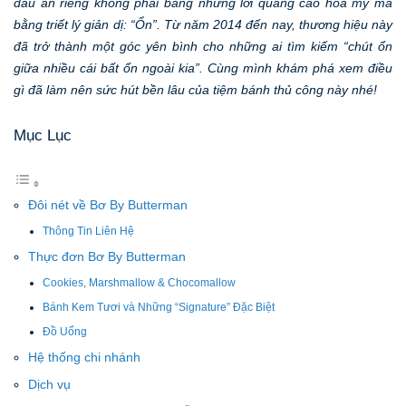
dấu ấn riêng không phải bằng những lời quảng cáo hoa mỹ mà
bằng triết lý giản dị: “Ổn”. Từ năm 2014 đến nay, thương hiệu này
đã trở thành một góc yên bình cho những ai tìm kiếm “chút ổn
giữa nhiều cái bất ổn ngoài kia”. Cùng mình khám phá xem điều
gì đã làm nên sức hút bền lâu của tiệm bánh thủ công này nhé!
Mục Lục
Đôi nét về Bơ By Butterman
Thông Tin Liên Hệ
Thực đơn Bơ By Butterman
Cookies, Marshmallow & Chocomallow
Bánh Kem Tươi và Những “Signature” Đặc Biệt
Đồ Uống
Hệ thống chi nhánh
Dịch vụ