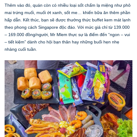
Thêm vào đó, quán còn có nhiều loại sốt chấm lạ miệng như phô
mai trứng muối, muối ớt xanh, sốt me… khiến bữa ăn thêm phần
hấp dẫn. Kết thúc, bạn sẽ được thưởng thức buffet kem mát lạnh
theo phong cách Singapore độc đáo. Với mức giá chỉ từ 139.000
– 169.000 đồng/người, Mr Mlem thực sự là điểm đến “ngon – vui
– tiết kiệm” dành cho hội bạn thân hay những buổi hẹn nhẹ
nhàng cuối tuần.