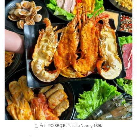
Ảnh: PO BBQ Buffet Lẩu Nướng 139k