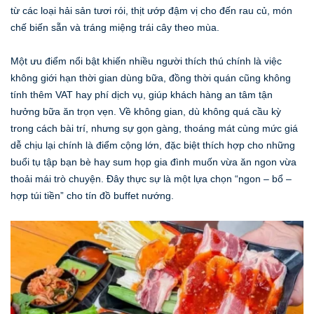
từ các loại hải sản tươi rói, thịt ướp đậm vị cho đến rau củ, món
chế biến sẵn và tráng miệng trái cây theo mùa.
Một ưu điểm nổi bật khiến nhiều người thích thú chính là việc
không giới hạn thời gian dùng bữa, đồng thời quán cũng không
tính thêm VAT hay phí dịch vụ, giúp khách hàng an tâm tận
hưởng bữa ăn trọn vẹn. Về không gian, dù không quá cầu kỳ
trong cách bài trí, nhưng sự gọn gàng, thoáng mát cùng mức giá
dễ chịu lại chính là điểm cộng lớn, đặc biệt thích hợp cho những
buổi tụ tập bạn bè hay sum họp gia đình muốn vừa ăn ngon vừa
thoải mái trò chuyện. Đây thực sự là một lựa chọn “ngon – bổ –
hợp túi tiền” cho tín đồ buffet nướng.