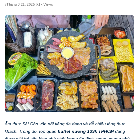
Tháng 8 21, 2025
1k Views
Ẩm thực Sài Gòn vốn nổi tiếng đa dạng và dễ chiều lòng thực
khách. Trong đó, top quán
buffet nướng 139k TPHCM
đang
được giới trẻ săn lùng nhờ chất lượng ổn định, menu phong phú