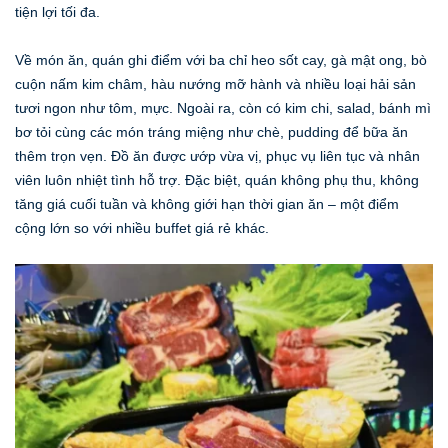
tiện lợi tối đa.
Về món ăn, quán ghi điểm với ba chỉ heo sốt cay, gà mật ong, bò
cuộn nấm kim châm, hàu nướng mỡ hành và nhiều loại hải sản
tươi ngon như tôm, mực. Ngoài ra, còn có kim chi, salad, bánh mì
bơ tỏi cùng các món tráng miệng như chè, pudding để bữa ăn
thêm trọn vẹn. Đồ ăn được ướp vừa vị, phục vụ liên tục và nhân
viên luôn nhiệt tình hỗ trợ. Đặc biệt, quán không phụ thu, không
tăng giá cuối tuần và không giới hạn thời gian ăn – một điểm
cộng lớn so với nhiều buffet giá rẻ khác.