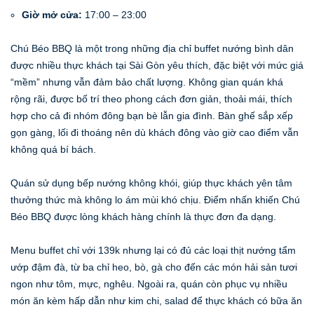
Giờ mở cửa:
17:00 – 23:00
Chú Béo BBQ là một trong những địa chỉ buffet nướng bình dân
được nhiều thực khách tại Sài Gòn yêu thích, đặc biệt với mức giá
“mềm” nhưng vẫn đảm bảo chất lượng. Không gian quán khá
rộng rãi, được bố trí theo phong cách đơn giản, thoải mái, thích
hợp cho cả đi nhóm đông bạn bè lẫn gia đình. Bàn ghế sắp xếp
gọn gàng, lối đi thoáng nên dù khách đông vào giờ cao điểm vẫn
không quá bí bách.
Quán sử dụng bếp nướng không khói, giúp thực khách yên tâm
thưởng thức mà không lo ám mùi khó chịu. Điểm nhấn khiến Chú
Béo BBQ được lòng khách hàng chính là thực đơn đa dạng.
Menu buffet chỉ với 139k nhưng lại có đủ các loại thịt nướng tẩm
ướp đậm đà, từ ba chỉ heo, bò, gà cho đến các món hải sản tươi
ngon như tôm, mực, nghêu. Ngoài ra, quán còn phục vụ nhiều
món ăn kèm hấp dẫn như kim chi, salad để thực khách có bữa ăn