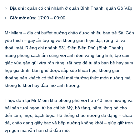
Địa chỉ:
quán có chi nhánh ở quận Bình Thạnh, quận Gò Vấp
Giờ mở cửa:
17:00 – 00:00
Mr Mlem – địa chỉ buffet nướng chảo được nhiều bạn trẻ Sài Gòn
yêu thích – gây ấn tượng với không gian hiện đại, rộng rãi và
thoải mái. Riêng chi nhánh 531 Điện Biên Phủ (Bình Thạnh)
mang phong cách ấm cúng với ánh đèn vàng lung linh, tạo cảm
giác vừa gần gũi vừa rộn ràng, rất hợp để tụ tập bạn bè hay sum
họp gia đình. Bàn ghế được sắp xếp khoa học, không gian
thoáng nên khách có thể thoải mái thưởng thức món nướng mà
không lo khói hay dầu mỡ ảnh hưởng.
Thực đơn tại Mr Mlem khá phong phú với hơn 40 món nướng và
hải sản tươi ngon: từ ba chỉ bò Mỹ, bò tảng, nầm, lòng bò cho
đến tôm, mực, bạch tuộc. Hệ thống chảo nướng đa dạng – chảo
đá, chảo gang giấy bạc và bếp nướng không khói – giúp giữ trọn
vị ngon mà vẫn hạn chế dầu mỡ.