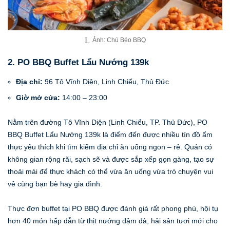
Ảnh: Chú Béo BBQ
2. PO BBQ Buffet Lẩu Nướng 139k
Địa chỉ:
96 Tô Vĩnh Diện, Linh Chiểu, Thủ Đức
Giờ mở cửa:
14:00 – 23:00
Nằm trên đường Tô Vĩnh Diện (Linh Chiểu, TP. Thủ Đức), PO
BBQ Buffet Lẩu Nướng 139k là điểm đến được nhiều tín đồ ẩm
thực yêu thích khi tìm kiếm địa chỉ ăn uống ngon – rẻ. Quán có
không gian rộng rãi, sạch sẽ và được sắp xếp gọn gàng, tạo sự
thoải mái để thực khách có thể vừa ăn uống vừa trò chuyện vui
vẻ cùng bạn bè hay gia đình.
Thực đơn buffet tại PO BBQ được đánh giá rất phong phú, hội tụ
hơn 40 món hấp dẫn từ thịt nướng đậm đà, hải sản tươi mới cho