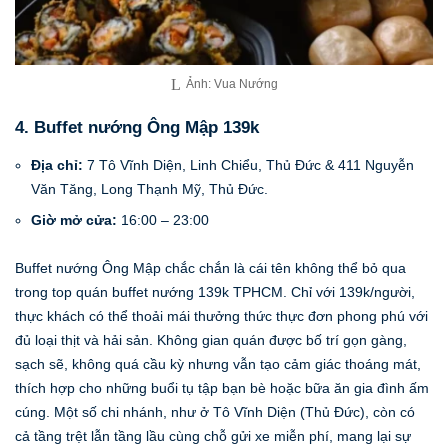
Ảnh: Vua Nướng
4. Buffet nướng Ông Mập 139k
Địa chỉ:
7 Tô Vĩnh Diện, Linh Chiểu, Thủ Đức & 411 Nguyễn
Văn Tăng, Long Thạnh Mỹ, Thủ Đức.
Giờ mở cửa:
16:00 – 23:00
Buffet nướng Ông Mập chắc chắn là cái tên không thể bỏ qua
trong top quán buffet nướng 139k TPHCM. Chỉ với 139k/người,
thực khách có thể thoải mái thưởng thức thực đơn phong phú với
đủ loại thịt và hải sản. Không gian quán được bố trí gọn gàng,
sạch sẽ, không quá cầu kỳ nhưng vẫn tạo cảm giác thoáng mát,
thích hợp cho những buổi tụ tập bạn bè hoặc bữa ăn gia đình ấm
cúng. Một số chi nhánh, như ở Tô Vĩnh Diện (Thủ Đức), còn có
cả tầng trệt lẫn tầng lầu cùng chỗ gửi xe miễn phí, mang lại sự