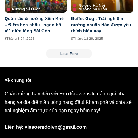
Nướng Hà Nội
Nướng Sài Gòn
Nướng Sài Gòn
Quán lẩu & nướng Xiên Khè
Buffet Gogi: Trải nghiệm
– Điểm hẹn nhậu “ngon bổ
nướng chuẩn Hàn được yêu
rẻ” giữa lòng Sài Gòn
thích hiện nay
Tháng 3 24, 2026
Tháng 12 29, 2025
Load More
Về chúng tôi
Chào mừng bạn đến với Em đói - website đánh giá nhà
hàng và địa điểm ăn uống hàng đầu! Khám phá và chia sẻ
trải nghiệm ẩm thực của bạn ngay hôm nay!
Liên hệ: visaoemdoivn@gmail.com