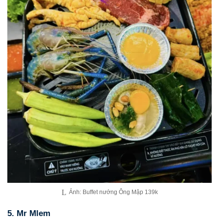
Ảnh: Buffet nướng Ông Mập 139k
5. Mr Mlem