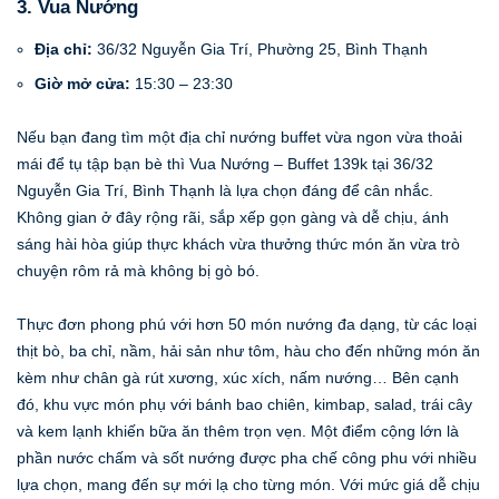
3. Vua Nướng
Địa chỉ:
36/32 Nguyễn Gia Trí, Phường 25, Bình Thạnh
Giờ mở cửa:
15:30 – 23:30
Nếu bạn đang tìm một địa chỉ nướng buffet vừa ngon vừa thoải
mái để tụ tập bạn bè thì Vua Nướng – Buffet 139k tại 36/32
Nguyễn Gia Trí, Bình Thạnh là lựa chọn đáng để cân nhắc.
Không gian ở đây rộng rãi, sắp xếp gọn gàng và dễ chịu, ánh
sáng hài hòa giúp thực khách vừa thưởng thức món ăn vừa trò
chuyện rôm rả mà không bị gò bó.
Thực đơn phong phú với hơn 50 món nướng đa dạng, từ các loại
thịt bò, ba chỉ, nầm, hải sản như tôm, hàu cho đến những món ăn
kèm như chân gà rút xương, xúc xích, nấm nướng… Bên cạnh
đó, khu vực món phụ với bánh bao chiên, kimbap, salad, trái cây
và kem lạnh khiến bữa ăn thêm trọn vẹn. Một điểm cộng lớn là
phần nước chấm và sốt nướng được pha chế công phu với nhiều
lựa chọn, mang đến sự mới lạ cho từng món. Với mức giá dễ chịu