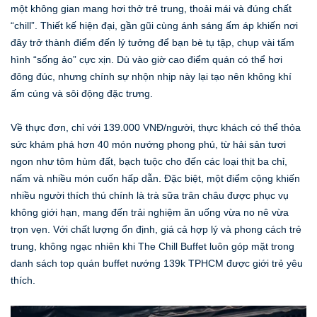
một không gian mang hơi thở trẻ trung, thoải mái và đúng chất
“chill”. Thiết kế hiện đại, gần gũi cùng ánh sáng ấm áp khiến nơi
đây trở thành điểm đến lý tưởng để bạn bè tụ tập, chụp vài tấm
hình “sống ảo” cực xịn. Dù vào giờ cao điểm quán có thể hơi
đông đúc, nhưng chính sự nhộn nhịp này lại tạo nên không khí
ấm cúng và sôi động đặc trưng.
Về thực đơn, chỉ với 139.000 VNĐ/người, thực khách có thể thỏa
sức khám phá hơn 40 món nướng phong phú, từ hải sản tươi
ngon như tôm hùm đất, bạch tuộc cho đến các loại thịt ba chỉ,
nấm và nhiều món cuốn hấp dẫn. Đặc biệt, một điểm cộng khiến
nhiều người thích thú chính là trà sữa trân châu được phục vụ
không giới hạn, mang đến trải nghiệm ăn uống vừa no nê vừa
trọn vẹn. Với chất lượng ổn định, giá cả hợp lý và phong cách trẻ
trung, không ngạc nhiên khi The Chill Buffet luôn góp mặt trong
danh sách top quán buffet nướng 139k TPHCM được giới trẻ yêu
thích.