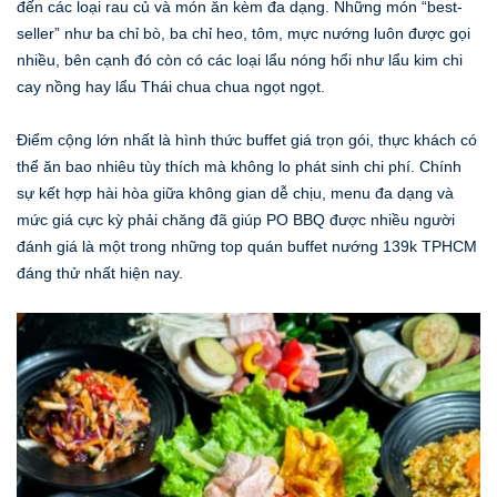
đến các loại rau củ và món ăn kèm đa dạng. Những món “best-
seller” như ba chỉ bò, ba chỉ heo, tôm, mực nướng luôn được gọi
nhiều, bên cạnh đó còn có các loại lẩu nóng hổi như lẩu kim chi
cay nồng hay lẩu Thái chua chua ngọt ngọt.
Điểm cộng lớn nhất là hình thức buffet giá trọn gói, thực khách có
thể ăn bao nhiêu tùy thích mà không lo phát sinh chi phí. Chính
sự kết hợp hài hòa giữa không gian dễ chịu, menu đa dạng và
mức giá cực kỳ phải chăng đã giúp PO BBQ được nhiều người
đánh giá là một trong những top quán buffet nướng 139k TPHCM
đáng thử nhất hiện nay.