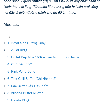
danh sách 9 quán
buffet quận Tân Phú
dưới đây chắc chắn sẽ
khiến bạn hài lòng. Từ buffet lẩu, nướng đến hải sản tươi sống,
nơi đây là thiên đường dành cho tín đồ ẩm thực
.
Mục Lục
1.Buffet Góc Nướng BBQ
2. À Lôi BBQ
3. Buffet Bếp Nhà 168k – Lẩu Nướng Bò Hải Sản
4. Chú Béo BBQ
5. Pink Pong Buffet
6. The Chill Buffet (Chi Nhánh 2)
7. Lạc Buffet Lẩu Rau Nấm
8. Alibaba Buffet Nướng
9. Panda BBQ