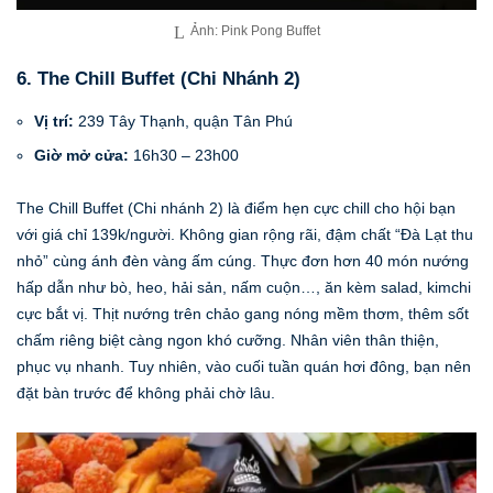
Ảnh: Pink Pong Buffet
6. The Chill Buffet (Chi Nhánh 2)
Vị trí:
239 Tây Thạnh, quận Tân Phú
Giờ mở cửa:
16h30 – 23h00
The Chill Buffet (Chi nhánh 2) là điểm hẹn cực chill cho hội bạn
với giá chỉ 139k/người. Không gian rộng rãi, đậm chất “Đà Lạt thu
nhỏ” cùng ánh đèn vàng ấm cúng. Thực đơn hơn 40 món nướng
hấp dẫn như bò, heo, hải sản, nấm cuộn…, ăn kèm salad, kimchi
cực bắt vị. Thịt nướng trên chảo gang nóng mềm thơm, thêm sốt
chấm riêng biệt càng ngon khó cưỡng. Nhân viên thân thiện,
phục vụ nhanh. Tuy nhiên, vào cuối tuần quán hơi đông, bạn nên
đặt bàn trước để không phải chờ lâu.