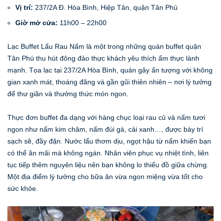
Vị trí:
237/2A Đ. Hòa Bình, Hiệp Tân, quận Tân Phú
Giờ mở cửa:
11h00 – 22h00
Lạc Buffet Lẩu Rau Nấm là một trong những quán buffet quận
Tân Phú thu hút đông đảo thực khách yêu thích ẩm thực lành
mạnh. Tọa lạc tại 237/2A Hòa Bình, quán gây ấn tượng với không
gian xanh mát, thoáng đãng và gần gũi thiên nhiên – nơi lý tưởng
để thư giãn và thưởng thức món ngon.
Thực đơn buffet đa dạng với hàng chục loại rau củ và nấm tươi
ngon như nấm kim châm, nấm đùi gà, cải xanh…, được bày trí
sạch sẽ, đầy đặn. Nước lẩu thơm dịu, ngọt hậu từ nấm khiến bạn
có thể ăn mãi mà không ngán. Nhân viên phục vụ nhiệt tình, liên
tục tiếp thêm nguyên liệu nên bạn không lo thiếu đồ giữa chừng.
Một địa điểm lý tưởng cho bữa ăn vừa ngon miệng vừa tốt cho
sức khỏe.