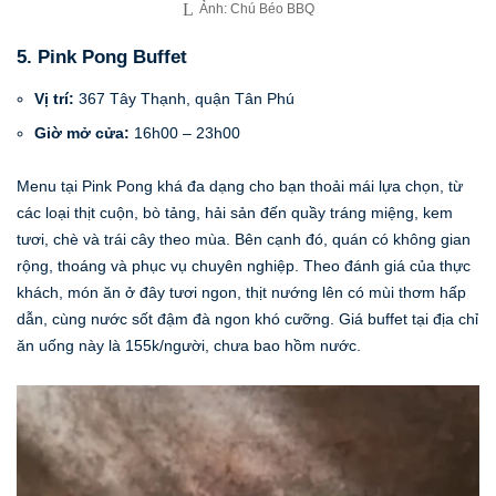
Ảnh: Chú Béo BBQ
5. Pink Pong Buffet
Vị trí:
367 Tây Thạnh, quận Tân Phú
Giờ mở cửa:
16h00 – 23h00
Menu tại Pink Pong khá đa dạng cho bạn thoải mái lựa chọn, từ
các loại thịt cuộn, bò tảng, hải sản đến quầy tráng miệng, kem
tươi, chè và trái cây theo mùa. Bên cạnh đó, quán có không gian
rộng, thoáng và phục vụ chuyên nghiệp. Theo đánh giá của thực
khách, món ăn ở đây tươi ngon, thịt nướng lên có mùi thơm hấp
dẫn, cùng nước sốt đậm đà ngon khó cưỡng. Giá buffet tại địa chỉ
ăn uống này là 155k/người, chưa bao hồm nước.