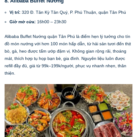
8. Alibaba Buffet Nướng
Vị trí:
320 Đ. Tân Kỳ Tân Quý, P. Phú Thuận, quận Tân Phú
Giờ mở cửa:
16h00 – 23h30
Alibaba Buffet Nướng quận Tân Phú là điểm hẹn lý tưởng cho tín
đồ món nướng với hơn 100 món hấp dẫn, từ hải sản tươi đến thịt
bò, gà, heo được tẩm ướp đậm vị. Không gian rộng rãi, thoáng
mát, thích hợp tụ họp bạn bè, gia đình. Nguyên liệu luôn được
refill đầy đủ, giá từ 99k–199k/người, phục vụ nhanh nhẹn, thân
thiện.