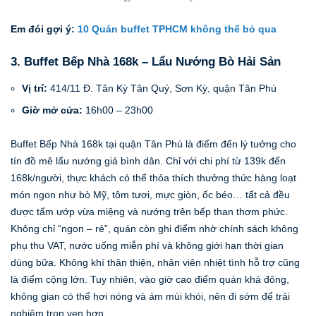
Em đói gợi ý:
10 Quán buffet TPHCM không thể bỏ qua
3. Buffet Bếp Nhà 168k – Lẩu Nướng Bò Hải Sản
Vị trí:
414/11 Đ. Tân Kỳ Tân Quý, Sơn Kỳ, quận Tân Phú
Giờ mở cửa:
16h00 – 23h00
Buffet Bếp Nhà 168k tại quận Tân Phú là điểm đến lý tưởng cho
tín đồ mê lẩu nướng giá bình dân. Chỉ với chi phí từ 139k đến
168k/người, thực khách có thể thỏa thích thưởng thức hàng loạt
món ngon như bò Mỹ, tôm tươi, mực giòn, ốc béo… tất cả đều
được tẩm ướp vừa miệng và nướng trên bếp than thơm phức.
Không chỉ “ngon – rẻ”, quán còn ghi điểm nhờ chính sách không
phụ thu VAT, nước uống miễn phí và không giới hạn thời gian
dùng bữa. Không khí thân thiện, nhân viên nhiệt tình hỗ trợ cũng
là điểm cộng lớn. Tuy nhiên, vào giờ cao điểm quán khá đông,
không gian có thể hơi nóng và ám mùi khói, nên đi sớm để trải
nghiệm trọn vẹn hơn.