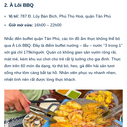
2. À Lôi BBQ
Vị trí:
787 Đ. Lũy Bán Bích, Phú Thọ Hoà, quận Tân Phú
Giờ mở cửa:
16h00 – 22h00
Nhắc đến buffet quận Tân Phú, các tín đồ ẩm thực không thể bỏ
qua À Lôi BBQ. Đây là điểm buffet nướng – lẩu – nước “3 trong 1”
với giá chỉ 179k/người. Quán có không gian sân vườn rộng rãi,
mát mẻ, kèm khu vui chơi cho trẻ rất lý tưởng cho gia đình. Thực
đơn trên 60 món đa dạng, từ thịt bò, heo, gà đến hải sản tươi
sống như tôm càng bắt tại hồ. Nhân viên phục vụ nhanh nhẹn,
nhiệt tình nên rất được lòng thực khách.