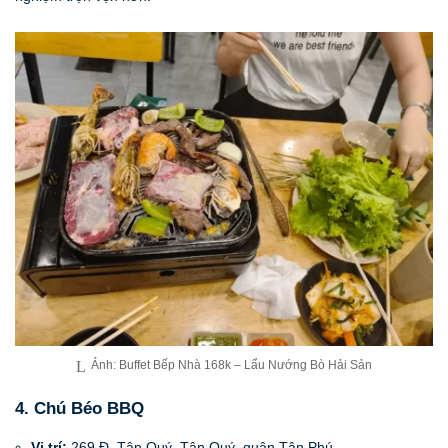
Ảnh: Buffet Bếp Nhà 168k – Lẩu Nướng Bò Hải Sản
4. Chú Béo BBQ
Vị trí:
269 Đ. Tân Quý, Tân Quý, quận Tân Phú