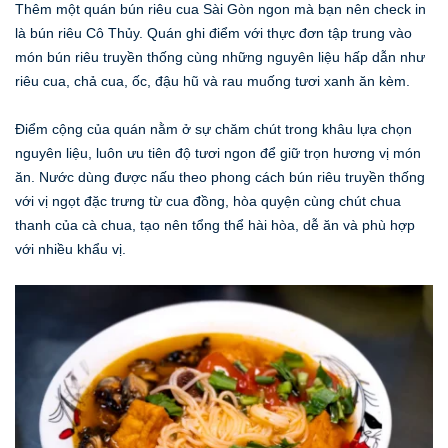
Thêm một quán bún riêu cua Sài Gòn ngon mà bạn nên check in
là bún riêu Cô Thủy. Quán ghi điểm với thực đơn tập trung vào
món bún riêu truyền thống cùng những nguyên liệu hấp dẫn như
riêu cua, chả cua, ốc, đậu hũ và rau muống tươi xanh ăn kèm.
Điểm cộng của quán nằm ở sự chăm chút trong khâu lựa chọn
nguyên liệu, luôn ưu tiên độ tươi ngon để giữ trọn hương vị món
ăn. Nước dùng được nấu theo phong cách bún riêu truyền thống
với vị ngọt đặc trưng từ cua đồng, hòa quyện cùng chút chua
thanh của cà chua, tạo nên tổng thể hài hòa, dễ ăn và phù hợp
với nhiều khẩu vị.