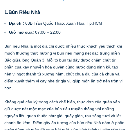
1.Bún Riêu Nhà
Địa chỉ:
63B Trần Quốc Thảo, Xuân Hòa, Tp.HCM
Giờ mở cửa:
07:00 – 22:00
Bún riêu Nhà là một địa chỉ được nhiều thực khách yêu thích khi
muốn thưởng thức hương vị bún riêu mang nét đặc trưng miền
Bắc giữa lòng Quận 3. Mỗi tô bún tại đây được chăm chút từ
phần cua xay nhuyễn hòa quyện cùng nước dùng ninh kỹ, tạo
nên vị ngọt thanh từ xương hầm, chút chua dịu của cà chua và
điểm xuyết thêm vị cay nhẹ từ gia vị, giúp món ăn trở nên tròn vị
hơn.
Không quá cầu kỳ trong cách chế biến, thực đơn của quán vẫn
giữ được nét mộc mạc của bún riêu truyền thống với những
nguyên liệu quen thuộc như giò, quẩy giòn, rau sống tươi và lát
chanh ăn kèm. Điểm gây ấn tượng của bún riêu Nhà nằm ở phần
nước dùng có màu đỏ cam bắt mắt, vừa kích thích vị giác vừa tạo