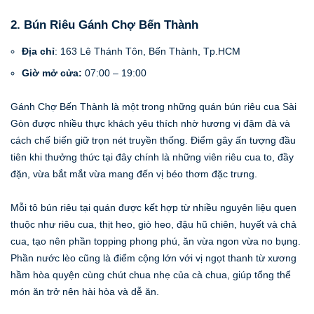
2. Bún Riêu Gánh Chợ Bến Thành
Địa chỉ
: 163 Lê Thánh Tôn, Bến Thành, Tp.HCM
Giờ mở cửa:
07:00 – 19:00
Gánh Chợ Bến Thành là một trong những quán bún riêu cua Sài
Gòn được nhiều thực khách yêu thích nhờ hương vị đậm đà và
cách chế biến giữ trọn nét truyền thống. Điểm gây ấn tượng đầu
tiên khi thưởng thức tại đây chính là những viên riêu cua to, đầy
đặn, vừa bắt mắt vừa mang đến vị béo thơm đặc trưng.
Mỗi tô bún riêu tại quán được kết hợp từ nhiều nguyên liệu quen
thuộc như riêu cua, thịt heo, giò heo, đậu hũ chiên, huyết và chả
cua, tạo nên phần topping phong phú, ăn vừa ngon vừa no bụng.
Phần nước lèo cũng là điểm cộng lớn với vị ngọt thanh từ xương
hầm hòa quyện cùng chút chua nhẹ của cà chua, giúp tổng thể
món ăn trở nên hài hòa và dễ ăn.