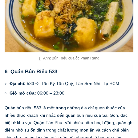
Ảnh: Bún Riêu cua ốc Phan Rang
6. Quán Bún Riêu 533
Địa chỉ:
533 Đ. Tân Kỳ Tân Quý, Tân Sơn Nhì, Tp.HCM
Giờ mở cửa:
06:00 – 23:00
Quán bún riêu 533 là một trong những địa chỉ quen thuộc của
nhiều thực khách khi nhắc đến quán bún riêu cua Sài Gòn, đặc
biệt ở khu vực Quận Tân Phú. Với nhiều năm hoạt động, quán ghi
điểm nhờ sự ổn định trong chất lượng món ăn và cách chế biến
chỉn chu, mang lại cảm giác gần gũi như một tô bún nhà làm