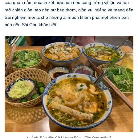
của quán nằm ở cách kết hợp bún riêu cùng trứng vịt lộn và tóp
mỡ chiên giòn, tạo nên sự béo thơm, giòn vui miệng và mang đến
trải nghiệm mới lạ cho những ai muốn khám phá một phiên bản
bún riêu Sài Gòn khác biệt.