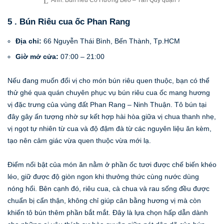
Ảnh: Bún riêu Cô Hương Béo – Tân Quy quận 7
5 . Bún Riêu cua ốc Phan Rang
Địa chỉ:
66 Nguyễn Thái Bình, Bến Thành, Tp.HCM
Giờ mở cửa:
07:00 – 21:00
Nếu đang muốn đổi vị cho món bún riêu quen thuộc, bạn có thể
thử ghé qua quán chuyên phục vụ bún riêu cua ốc mang hương
vị đặc trưng của vùng đất Phan Rang – Ninh Thuận. Tô bún tại
đây gây ấn tượng nhờ sự kết hợp hài hòa giữa vị chua thanh nhẹ,
vị ngọt tự nhiên từ cua và độ đậm đà từ các nguyên liệu ăn kèm,
tạo nên cảm giác vừa quen thuộc vừa mới lạ.
Điểm nổi bật của món ăn nằm ở phần ốc tươi được chế biến khéo
léo, giữ được độ giòn ngon khi thưởng thức cùng nước dùng
nóng hổi. Bên cạnh đó, riêu cua, cà chua và rau sống đều được
chuẩn bị cẩn thận, không chỉ giúp cân bằng hương vị mà còn
khiến tô bún thêm phần bắt mắt. Đây là lựa chọn hấp dẫn dành