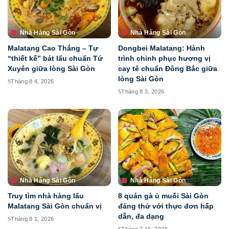
Nhà Hàng Sài Gòn
Nhà Hàng Sài Gòn
Malatang Cao Thắng – Tự
Dongbei Malatang: Hành
“thiết kế” bát lẩu chuẩn Tứ
trình chinh phục hương vị
Xuyên giữa lòng Sài Gòn
cay tê chuẩn Đông Bắc giữa
lòng Sài Gòn
Tháng 8 4, 2026
Tháng 8 3, 2026
Nhà Hàng Sài Gòn
Nhà Hàng Sài Gòn
Truy tìm nhà hàng lẩu
8 quán gà ủ muối Sài Gòn
Malatang Sài Gòn chuẩn vị
đáng thử với thực đơn hấp
dẫn, đa dạng
Tháng 8 1, 2026