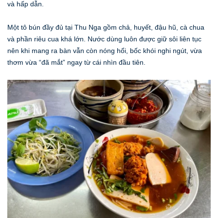
và hấp dẫn.
Một tô bún đầy đủ tại Thu Nga gồm chả, huyết, đậu hũ, cà chua
và phần riêu cua khá lớn. Nước dùng luôn được giữ sôi liên tục
nên khi mang ra bàn vẫn còn nóng hổi, bốc khói nghi ngút, vừa
thơm vừa “đã mắt” ngay từ cái nhìn đầu tiên.