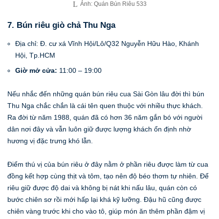
Ảnh: Quán Bún Riêu 533
7. Bún riêu giò chả Thu Nga
Địa chỉ: Đ. cư xá Vĩnh Hội/Lô/Q32 Nguyễn Hữu Hào, Khánh
Hội, Tp.HCM
Giờ mở cửa:
11:00 – 19:00
Nếu nhắc đến những quán bún riêu cua Sài Gòn lâu đời thì bún
Thu Nga chắc chắn là cái tên quen thuộc với nhiều thực khách.
Ra đời từ năm 1988, quán đã có hơn 36 năm gắn bó với người
dân nơi đây và vẫn luôn giữ được lượng khách ổn định nhờ
hương vị đặc trưng khó lẫn.
Điểm thú vị của bún riêu ở đây nằm ở phần riêu được làm từ cua
đồng kết hợp cùng thịt và tôm, tạo nên độ béo thơm tự nhiên. Để
riêu giữ được độ dai và không bị nát khi nấu lâu, quán còn có
bước chiên sơ rồi mới hấp lại khá kỹ lưỡng. Đậu hũ cũng được
chiên vàng trước khi cho vào tô, giúp món ăn thêm phần đậm vị