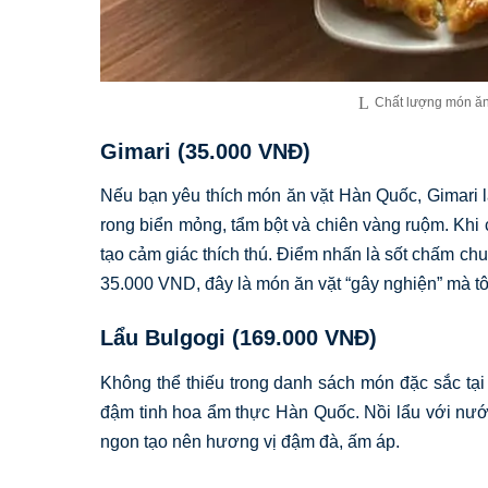
Chất lượng món ăn
Gimari (35.000 VNĐ)
Nếu bạn yêu thích món ăn vặt Hàn Quốc, Gimari 
rong biển mỏng, tẩm bột và chiên vàng ruộm. Khi c
tạo cảm giác thích thú. Điểm nhấn là sốt chấm ch
35.000 VND, đây là món ăn vặt “gây nghiện” mà t
Lẩu Bulgogi (169.000 VNĐ)
Không thể thiếu trong danh sách món đặc sắc tạ
đậm tinh hoa ẩm thực Hàn Quốc. Nồi lẩu với nước
ngon tạo nên hương vị đậm đà, ấm áp.