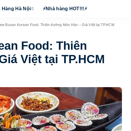
 Hàng Hà Nội
⚡Nhà hàng HOT!!!⚡
ew Busan Korean Food: Thiên đường Món Hàn – Giá Việt tại TP.HCM
ean Food: Thiên
iá Việt tại TP.HCM