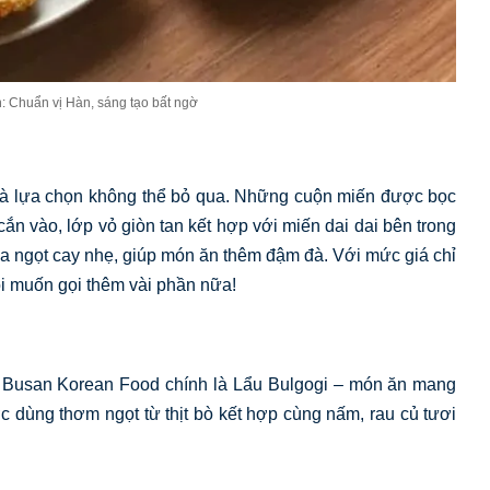
: Chuẩn vị Hàn, sáng tạo bất ngờ
là lựa chọn không thể bỏ qua. Những cuộn miến được bọc
ắn vào, lớp vỏ giòn tan kết hợp với miến dai dai bên trong
ua ngọt cay nhẹ, giúp món ăn thêm đậm đà. Với mức giá chỉ
ôi muốn gọi thêm vài phần nữa!
i Busan Korean Food chính là Lẩu Bulgogi – món ăn mang
 dùng thơm ngọt từ thịt bò kết hợp cùng nấm, rau củ tươi