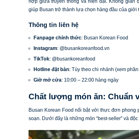
hợp giữa truyền thống và hiện đại. Không gian 
giúp Busan trở thành lựa chọn hàng đầu của giới 
Thông tin liên hệ
Fanpage chính thức
: Busan Korean Food
Instagram
: @busankoreanfood.vn
TikTok
: @busankoreanfood
Hotline đặt bàn
: Tùy theo chi nhánh (xem phầ
Giờ mở cửa
: 10:00 – 22:00 hàng ngày
Chất lượng món ăn: Chuẩn vị
Busan Korean Food nổi bật với thực đơn phong p
soạn. Dưới đây là những món “best-seller” và độc