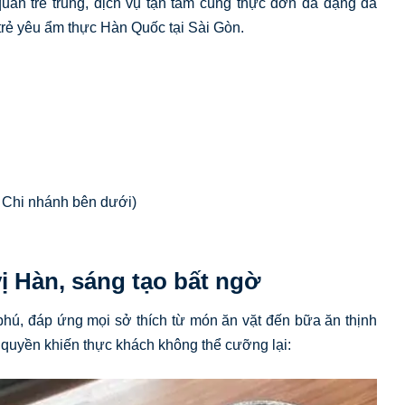
quán trẻ trung, dịch vụ tận tâm cùng thực đơn đa dạng đã
trẻ yêu ẩm thực Hàn Quốc tại Sài Gòn.
n Chi nhánh bên dưới)
 Hàn, sáng tạo bất ngờ
hú, đáp ứng mọi sở thích từ món ăn vặt đến bữa ăn thịnh
 quyền khiến thực khách không thể cưỡng lại: