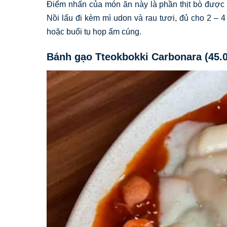
Điểm nhấn của món ăn này là phần thịt bò được 
Nồi lẩu đi kèm mì udon và rau tươi, đủ cho 2 – 
hoặc buổi tụ họp ấm cúng.
Bánh gạo Tteokbokki Carbonara (45.