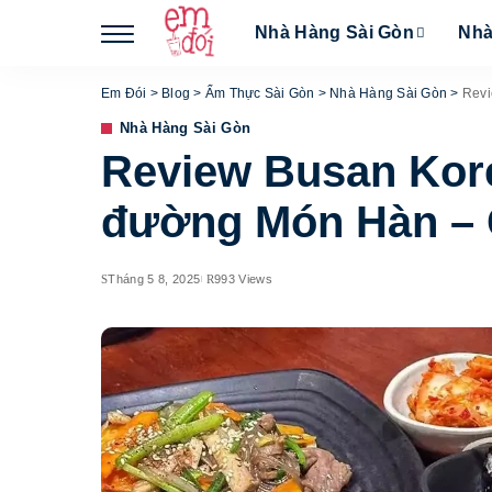
Nhà Hàng Sài Gòn
Nhà
Em Đói
>
Blog
>
Ẩm Thực Sài Gòn
>
Nhà Hàng Sài Gòn
>
Revi
Nhà Hàng Sài Gòn
Review Busan Kor
đường Món Hàn – G
Tháng 5 8, 2025
993 Views