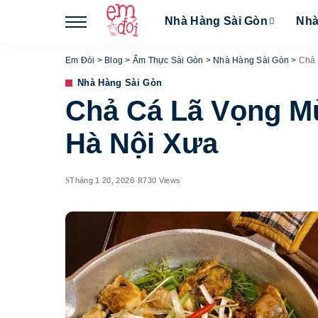
Nhà Hàng Sài Gòn
Nhà
Em Đói
>
Blog
>
Ẩm Thực Sài Gòn
>
Nhà Hàng Sài Gòn
>
Chả 
Nhà Hàng Sài Gòn
Chả Cá Lã Vọng M
Hà Nội Xưa
Tháng 1 20, 2026
730 Views