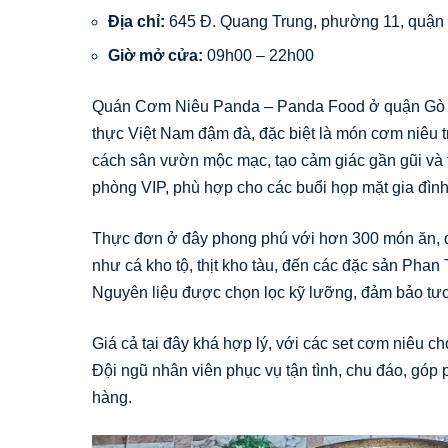
Địa chỉ:
645 Đ. Quang Trung, phường 11, quậ
Giờ mở cửa:
09h00 – 22h00
Quán Cơm Niêu Panda – Panda Food ở quận Gò Vấ
thực Việt Nam đậm đà, đặc biệt là món cơm niêu tr
cách sân vườn mộc mạc, tạo cảm giác gần gũi và 
phòng VIP, phù hợp cho các buổi họp mặt gia đình,
Thực đơn ở đây phong phú với hơn 300 món ăn, q
như cá kho tộ, thịt kho tàu, đến các đặc sản Phan
Nguyên liệu được chọn lọc kỹ lưỡng, đảm bảo tươ
Giá cả tại đây khá hợp lý, với các set cơm niêu cho
Đội ngũ nhân viên phục vụ tận tình, chu đáo, góp
hàng.