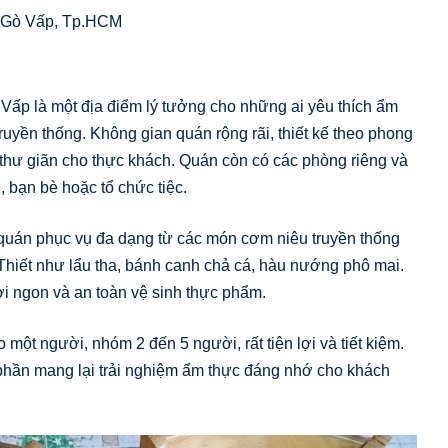
n Gò Vấp, Tp.HCM
p là một địa điểm lý tưởng cho những ai yêu thích ẩm
uyền thống. Không gian quán rộng rãi, thiết kế theo phong
thư giãn cho thực khách. Quán còn có các phòng riêng và
 bạn bè hoặc tổ chức tiệc.
uán phục vụ đa dạng từ các món cơm niêu truyền thống
 Thiết như lẩu tha, bánh canh chả cá, hàu nướng phô mai.
i ngon và an toàn vệ sinh thực phẩm.
 một người, nhóm 2 đến 5 người, rất tiện lợi và tiết kiệm.
 phần mang lại trải nghiệm ẩm thực đáng nhớ cho khách