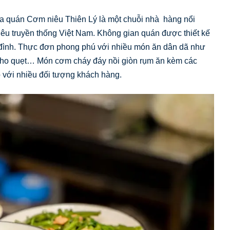
a quán Cơm niêu Thiên Lý là một chuỗi nhà hàng nổi
êu truyền thống Việt Nam. Không gian quán được thiết kế
 đình. Thực đơn phong phú với nhiều món ăn dân dã như
ấm kho quẹt… Món cơm cháy đáy nồi giòn rụm ăn kèm các
 với nhiều đối tượng khách hàng.