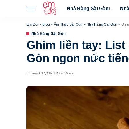
Nhà Hàng Sài Gòn
Nhà
Em Đói
>
Blog
>
Ẩm Thực Sài Gòn
>
Nhà Hàng Sài Gòn
>
Ghim
Nhà Hàng Sài Gòn
Ghim liền tay: Lis
Gòn ngon nức tiến
Tháng 4 17, 2025
952 Views