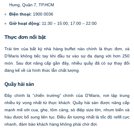
Hưng, Quận 7, TP.HCM
Điện thoại:
1900 0036
Giờ hoạt động:
11:30 – 15:00, 17:00 – 22:00
Thực đơn nổi bật
Trái tim của bất kỳ nhà hàng buffet nào chính là thực đơn, và
D’Maris không tiếc tay khi đầu tư vào sự đa dạng với hơn 250
món. Sau đợt nâng cấp gần đây, nhiều quầy đã có sự thay đổi
đáng kể về cả hình thức lẫn chất lượng.
Quầy hải sản
Đây chính là “chiến trường” chính của D’Maris, nơi tập trung
nhiều kỳ vọng nhất từ thực khách. Quầy hải sản được nâng cấp
mạnh mẽ với cua, ghẹ, tôm càng, sò điệp size lớn, nhum biển và
hàu được bổ sung liên tục. Điều ấn tượng nhất là tốc độ refill cực
nhanh, đảm bảo khách hàng không phải chờ đợi.