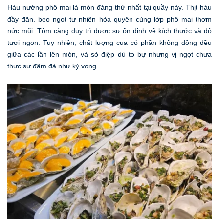
Hàu nướng phô mai là món đáng thử nhất tại quầy này. Thịt hàu
đầy đặn, béo ngọt tự nhiên hòa quyện cùng lớp phô mai thơm
nức mũi. Tôm càng duy trì được sự ổn định về kích thước và độ
tươi ngon. Tuy nhiên, chất lượng cua có phần không đồng đều
giữa các lần lên món, và sò điệp dù to bự nhưng vị ngọt chưa
thực sự đậm đà như kỳ vọng.