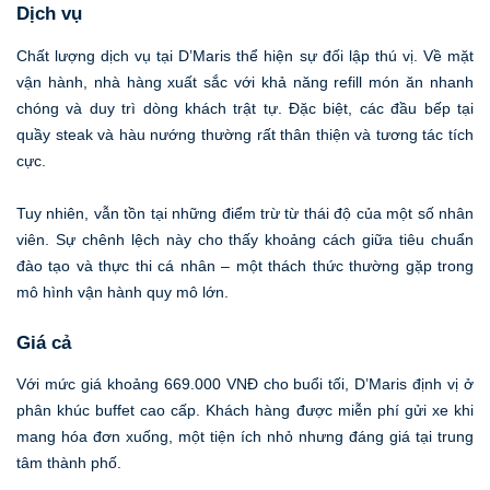
Dịch vụ
Chất lượng dịch vụ tại D’Maris thể hiện sự đối lập thú vị. Về mặt
vận hành, nhà hàng xuất sắc với khả năng refill món ăn nhanh
chóng và duy trì dòng khách trật tự. Đặc biệt, các đầu bếp tại
quầy steak và hàu nướng thường rất thân thiện và tương tác tích
cực.
Tuy nhiên, vẫn tồn tại những điểm trừ từ thái độ của một số nhân
viên. Sự chênh lệch này cho thấy khoảng cách giữa tiêu chuẩn
đào tạo và thực thi cá nhân – một thách thức thường gặp trong
mô hình vận hành quy mô lớn.
Giá cả
Với mức giá khoảng 669.000 VNĐ cho buổi tối, D’Maris định vị ở
phân khúc buffet cao cấp. Khách hàng được miễn phí gửi xe khi
mang hóa đơn xuống, một tiện ích nhỏ nhưng đáng giá tại trung
tâm thành phố.