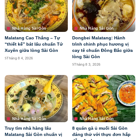
Nhà Hàng Sài Gòn
Nhà Hàng Sài Gòn
Malatang Cao Thắng – Tự
Dongbei Malatang: Hành
“thiết kế” bát lẩu chuẩn Tứ
trình chinh phục hương vị
Xuyên giữa lòng Sài Gòn
cay tê chuẩn Đông Bắc giữa
lòng Sài Gòn
Tháng 8 4, 2026
Tháng 8 3, 2026
Nhà Hàng Sài Gòn
Nhà Hàng Sài Gòn
Truy tìm nhà hàng lẩu
8 quán gà ủ muối Sài Gòn
Malatang Sài Gòn chuẩn vị
đáng thử với thực đơn hấp