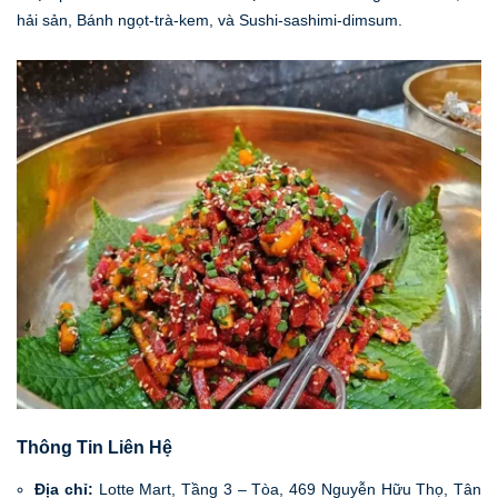
hải sản, Bánh ngọt-trà-kem, và Sushi-sashimi-dimsum.
Thông Tin Liên Hệ
Địa chỉ:
Lotte Mart, Tầng 3 – Tòa, 469 Nguyễn Hữu Thọ, Tân