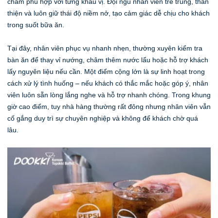
chấm phù hợp với từng khẩu vị. Đội ngũ nhân viên trẻ trung, thân
thiện và luôn giữ thái độ niềm nở, tạo cảm giác dễ chịu cho khách
trong suốt bữa ăn.
Tại đây, nhân viên phục vụ nhanh nhẹn, thường xuyên kiểm tra
bàn ăn để thay vỉ nướng, châm thêm nước lẩu hoặc hỗ trợ khách
lấy nguyên liệu nếu cần. Một điểm cộng lớn là sự linh hoạt trong
cách xử lý tình huống – nếu khách có thắc mắc hoặc góp ý, nhân
viên luôn sẵn lòng lắng nghe và hỗ trợ nhanh chóng. Trong khung
giờ cao điểm, tuy nhà hàng thường rất đông nhưng nhân viên vẫn
cố gắng duy trì sự chuyên nghiệp và không để khách chờ quá
lâu.