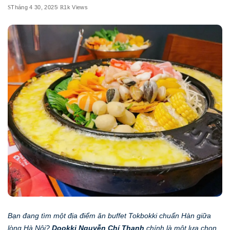
Tháng 4 30, 2025
1k Views
Bạn đang tìm một địa điểm ăn buffet Tokbokki chuẩn Hàn giữa
lòng Hà Nội?
Dookki Nguyễn Chí Thanh
chính là một lựa chọn