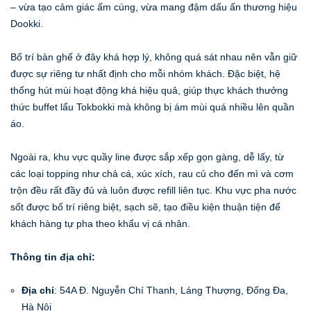
– vừa tạo cảm giác ấm cúng, vừa mang đậm dấu ấn thương hiệu
Dookki.
Bố trí bàn ghế ở đây khá hợp lý, không quá sát nhau nên vẫn giữ
được sự riêng tư nhất định cho mỗi nhóm khách. Đặc biệt, hệ
thống hút mùi hoạt động khá hiệu quả, giúp thực khách thưởng
thức buffet lẩu Tokbokki mà không bị ám mùi quá nhiều lên quần
áo.
Ngoài ra, khu vực quầy line được sắp xếp gọn gàng, dễ lấy, từ
các loại topping như chả cá, xúc xích, rau củ cho đến mì và cơm
trộn đều rất đầy đủ và luôn được refill liên tục. Khu vực pha nước
sốt được bố trí riêng biệt, sạch sẽ, tạo điều kiện thuận tiện để
khách hàng tự pha theo khẩu vị cá nhân.
Thông tin địa chỉ:
Địa chỉ
: 54A Đ. Nguyễn Chí Thanh, Láng Thượng, Đống Đa,
Hà Nội