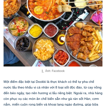
Ảnh: Facebook
Một điểm đặc biệt tại Dookki là thực khách có thể tự pha chế
nước lẩu theo khẩu vị cá nhân với 8 loại sốt độc đáo, từ cay nồng
đến béo ngậy, tạo nên hương vị lẩu riêng biệt. Ngoài ra, nhà hàng
còn phục vụ các món ăn chế biến sẵn như gà rán sốt Hàn, cơm
nắm, miến cuộn rong biển và khoai lang ngào đường, giúp bữa