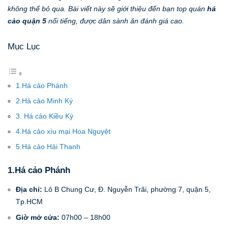
không thể bỏ qua. Bài viết này sẽ giới thiệu đến bạn top quán
há
cảo quận 5
nổi tiếng, được dân sành ăn đánh giá cao.
Mục Lục
1.Há cảo Phánh
2.Há cảo Minh Ký
3. Há cảo Kiều Ký
4.Há cảo xíu mại Hoa Nguyệt
5.Há cảo Hải Thanh
1.Há cảo Phánh
Địa chỉ:
Lô B Chung Cư, Đ. Nguyễn Trãi, phường 7, quận 5,
Tp.HCM
Giờ mở cửa:
07h00 – 18h00