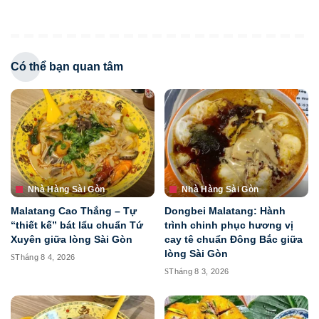
Có thể bạn quan tâm
Nhà Hàng Sài Gòn
Nhà Hàng Sài Gòn
Malatang Cao Thắng – Tự
Dongbei Malatang: Hành
“thiết kế” bát lẩu chuẩn Tứ
trình chinh phục hương vị
Xuyên giữa lòng Sài Gòn
cay tê chuẩn Đông Bắc giữa
lòng Sài Gòn
Tháng 8 4, 2026
Tháng 8 3, 2026