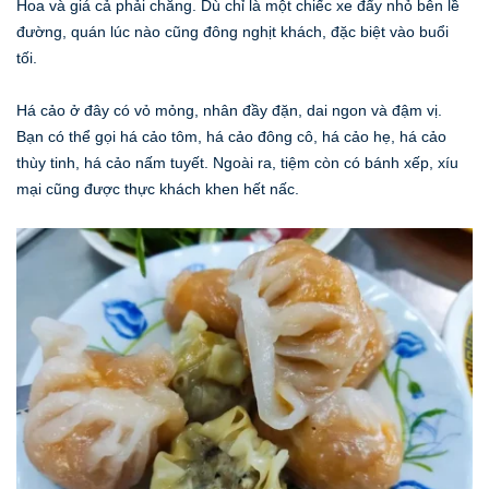
Hoa và giá cả phải chăng. Dù chỉ là một chiếc xe đẩy nhỏ bên lề
đường, quán lúc nào cũng đông nghịt khách, đặc biệt vào buổi
tối.
Há cảo ở đây có vỏ mỏng, nhân đầy đặn, dai ngon và đậm vị.
Bạn có thể gọi há cảo tôm, há cảo đông cô, há cảo hẹ, há cảo
thùy tinh, há cảo nấm tuyết. Ngoài ra, tiệm còn có bánh xếp, xíu
mại cũng được thực khách khen hết nấc.