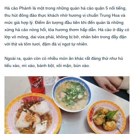
Há cảo Phánh là một trong những quán há cảo quận 5 nổi tiếng,
thu hút đông đảo thực khách nhờ hương vị chuẩn Trung Hoa và
mức giá hợp lý. Điểm ấn tượng đầu tiên khi đến quán là những
xửng há cảo nóng hổi, tỏa hương thơm hấp dẫn. Há cảo ở đây có
lớp vỏ mỏng, dai vừa phải, không bị bở, nhân bên trong đầy đặn
với thịt và tôm tươi, đậm đà vị ngọt tự nhiên.
Ngoài ra, quán còn có nhiều món ăn khác rất đáng thử như hủ
tiếu xào, mì xào, bánh bột, xôi mặn, bún xào.