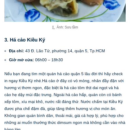
Ảnh: Sưu tầm
3. Há cảo Kiều Ký
Địa chỉ:
43 Đ. Lão Tử, phường 14, quận 5, Tp.HCM
Giờ mở cửa:
06h00 – 18h30
Nếu bạn đang tìm một quán há cảo quận 5 lâu đời thì hãy check
in ngay Kiều Ký nhé.Há cảo ở đây có vỏ mỏng, nhân đầy đặn với
hương vị thơm ngon, đặc biệt là há cảo tôm thịt dai ngọt và há
cảo hẹ dậy mùi đặc trưng. Ngoài há cảo hấp, quán còn có bánh
xếp tôm, xíu mại khô, nước rất đáng thử. Nước chấm tại Kiều Ký
đươc pha chế đậm đà, giúp tăng thêm hương vị cho món ăn.
Không gian quán bình dân, thoải mái, giá cả hợp lý, phù hợp cho
những ai muốn thưởng thức dimsum ngon mà không cần vào nhà
hàng lớn.