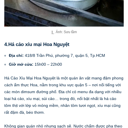
Ảnh: Sưu tầm
4.Há cảo xíu mại Hoa Nguyệt
Địa chỉ:
418/8 Trần Phú, phường 7, quận 5, Tp.HCM
Giờ mở cửa:
15h00 – 22h00
Há Cảo Xíu Mại Hoa Nguyệt là một quán ăn vặt mang đậm phong
cách ẩm thực Hoa, nằm trong khu vực quận 5 – nơi nổi tiếng với
các món dimsum đường phố. Địa chỉ có menu đa dạng với nhiều
loại há cảo, xíu mại, sủi cảo… trong đó, nổi bật nhất là há cảo
tôm thịt với lớp vỏ mỏng mềm, nhân tôm tươi ngọt, xíu mại cũng
rất đậm đà, béo thơm.
Không gian quán nhỏ nhưng sạch sẽ. Nước chấm được pha theo