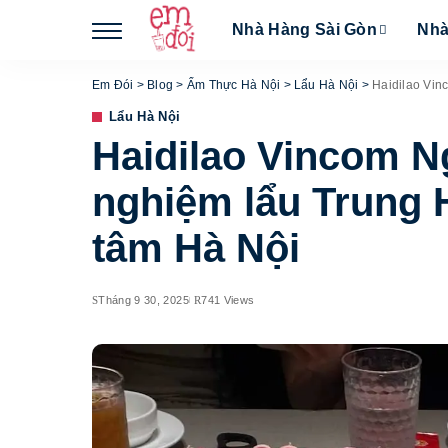
Nhà Hàng Sài Gòn
Nhà
Em Đói
>
Blog
>
Ẩm Thực Hà Nội
>
Lẩu Hà Nội
>
Haidilao Vinco
Lẩu Hà Nội
Haidilao Vincom N
nghiệm lẩu Trung H
tâm Hà Nội
Tháng 9 30, 2025
741 Views