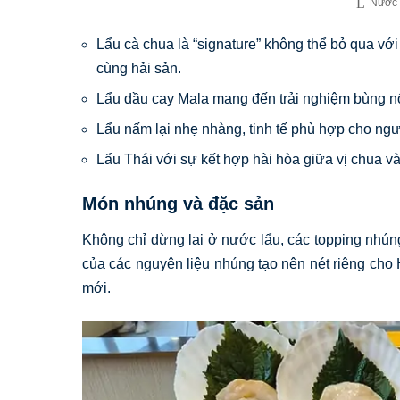
Nước 
Lẩu cà chua là “signature” không thể bỏ qua với
cùng hải sản.
Lẩu dầu cay Mala mang đến trải nghiệm bùng n
Lẩu nấm lại nhẹ nhàng, tinh tế phù hợp cho ngư
Lẩu Thái với sự kết hợp hài hòa giữa vị chua v
Món nhúng và đặc sản
Không chỉ dừng lại ở nước lẩu, các topping nhú
của các nguyên liệu nhúng tạo nên nét riêng cho 
mới.