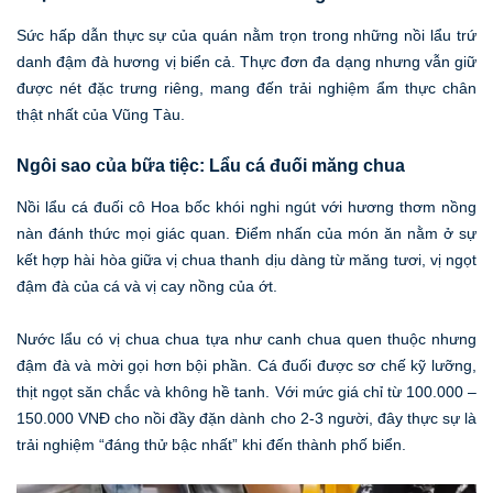
Sức hấp dẫn thực sự của quán nằm trọn trong những nồi lẩu trứ
danh đậm đà hương vị biển cả. Thực đơn đa dạng nhưng vẫn giữ
được nét đặc trưng riêng, mang đến trải nghiệm ẩm thực chân
thật nhất của Vũng Tàu.
Ngôi sao của bữa tiệc: Lẩu cá đuối măng chua
Nồi lẩu cá đuối cô Hoa bốc khói nghi ngút với hương thơm nồng
nàn đánh thức mọi giác quan. Điểm nhấn của món ăn nằm ở sự
kết hợp hài hòa giữa vị chua thanh dịu dàng từ măng tươi, vị ngọt
đậm đà của cá và vị cay nồng của ớt.
Nước lẩu có vị chua chua tựa như canh chua quen thuộc nhưng
đậm đà và mời gọi hơn bội phần. Cá đuối được sơ chế kỹ lưỡng,
thịt ngọt săn chắc và không hề tanh. Với mức giá chỉ từ 100.000 –
150.000 VNĐ cho nồi đầy đặn dành cho 2-3 người, đây thực sự là
trải nghiệm “đáng thử bậc nhất” khi đến thành phố biển.