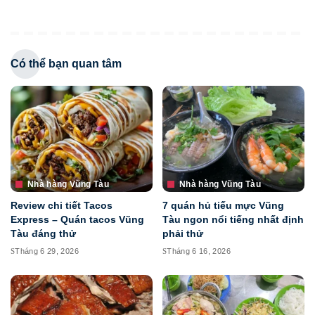
Có thể bạn quan tâm
Nhà hàng Vũng Tàu
Nhà hàng Vũng Tàu
Review chi tiết Tacos
7 quán hủ tiếu mực Vũng
Express – Quán tacos Vũng
Tàu ngon nổi tiếng nhất định
Tàu đáng thử
phải thử
Tháng 6 29, 2026
Tháng 6 16, 2026