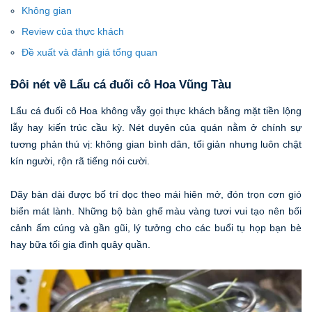
Không gian
Review của thực khách
Đề xuất và đánh giá tổng quan
Đôi nét về Lẩu cá đuối cô Hoa Vũng Tàu
Lẩu cá đuối cô Hoa không vẫy gọi thực khách bằng mặt tiền lộng
lẫy hay kiến trúc cầu kỳ. Nét duyên của quán nằm ở chính sự
tương phản thú vị: không gian bình dân, tối giản nhưng luôn chật
kín người, rộn rã tiếng nói cười.
Dãy bàn dài được bố trí dọc theo mái hiên mở, đón trọn cơn gió
biển mát lành. Những bộ bàn ghế màu vàng tươi vui tạo nên bối
cảnh ấm cúng và gần gũi, lý tưởng cho các buổi tụ họp bạn bè
hay bữa tối gia đình quây quần.