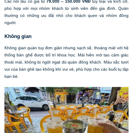
Các nồi lẩu có giá từ
79.000 – 150.000 VNĐ
tùy loại và kích cỡ,
phù hợp với mọi nhóm khách từ sinh viên đến gia đình. Quán
thường có những ưu đãi nhỏ cho khách quen và nhóm đông
người.
Không gian
Không gian quán tuy đơn giản nhưng sạch sẽ, thoáng mát với hệ
thống bàn ghế được bố trí khoa học. Mái hiên mở tạo cảm giác
thoải mái, không bị ngột ngạt dù quán đông khách. Màu sắc tươi
vui của bàn ghê tạo không khí vui vẻ, phù hợp cho các buổi tụ tập
bạn bè.