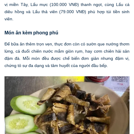
vị miền Tây, Lẩu mực (100.000 VNĐ) thanh ngọt, cùng Lẩu cá
diêu hồng và Lẩu thả viên (79.000 VNĐ) phù hợp túi tiền sinh
viên.
Món ăn kèm phong phú
Để bữa ăn thêm trọn vẹn, thực đơn còn có sườn que nướng thơm
lừng, cá đuối chiên nước mắm giòn rụm, hay cơm chiên hải sản
đậm đà. Mỗi món đều được chế biến đơn giản nhưng đậm vị,
chứng tỏ sự đa dạng và tâm huyết của người đầu bếp.