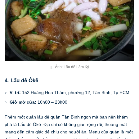
Ảnh: Lẩu dê Lâm Ký
4. Lẩu dê Ôkê
Vị trí:
152 Hoàng Hoa Thám, phường 12, Tân Bình, Tp.HCM
Giờ mở cửa:
10h00 – 23h00
Thêm một quán lẩu dê quận Tân Bình ngon mà bạn nên khám
phá là Lẩu dê Ôkê. Địa chỉ có không gian rộng rãi, thoáng mát
mang đến cảm giác dê chịu cho người ăn. Menu của quán là một