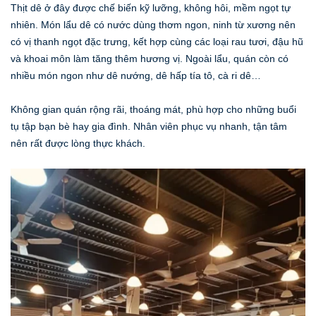
Thịt dê ở đây được chế biến kỹ lưỡng, không hôi, mềm ngọt tự
nhiên. Món lẩu dê có nước dùng thơm ngon, ninh từ xương nên
có vị thanh ngọt đặc trưng, kết hợp cùng các loại rau tươi, đậu hũ
và khoai môn làm tăng thêm hương vị. Ngoài lẩu, quán còn có
nhiều món ngon như dê nướng, dê hấp tía tô, cà ri dê…
Không gian quán rộng rãi, thoáng mát, phù hợp cho những buổi
tụ tập bạn bè hay gia đình. Nhân viên phục vụ nhanh, tận tâm
nên rất được lòng thực khách.