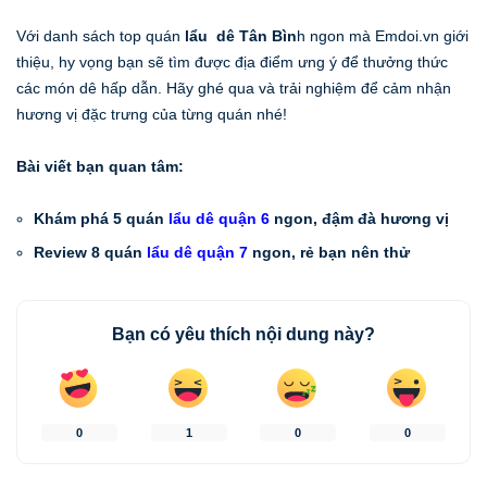
Với danh sách top quán
lẩu dê Tân Bìn
h ngon mà Emdoi.vn giới
thiệu, hy vọng bạn sẽ tìm được địa điểm ưng ý để thưởng thức
các món dê hấp dẫn. Hãy ghé qua và trải nghiệm để cảm nhận
hương vị đặc trưng của từng quán nhé!
Bài viết bạn quan tâm:
Khám phá 5 quán
lẩu dê quận 6
ngon, đậm đà hương vị
Review 8 quán
lẩu dê quận 7
ngon, rẻ bạn nên thử
Bạn có yêu thích nội dung này?
0
1
0
0