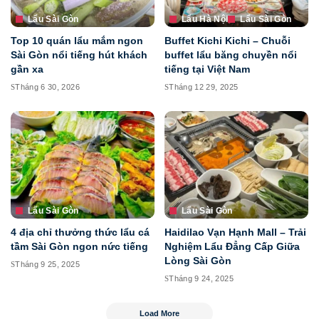
Lẩu Sài Gòn
Lẩu Hà Nội
Lẩu Sài Gòn
Top 10 quán lẩu mắm ngon
Buffet Kichi Kichi – Chuỗi
Sài Gòn nổi tiếng hút khách
buffet lẩu băng chuyền nổi
gần xa
tiếng tại Việt Nam
Tháng 6 30, 2026
Tháng 12 29, 2025
Lẩu Sài Gòn
Lẩu Sài Gòn
4 địa chỉ thưởng thức lẩu cá
Haidilao Vạn Hạnh Mall – Trải
tầm Sài Gòn ngon nức tiếng
Nghiệm Lẩu Đẳng Cấp Giữa
Lòng Sài Gòn
Tháng 9 25, 2025
Tháng 9 24, 2025
Load More