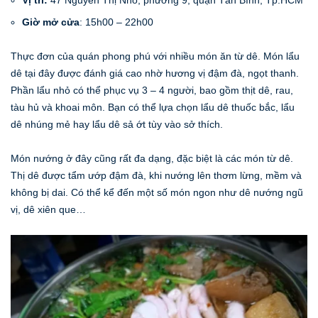
Vị trí:
47 Nguyễn Thị Nhỏ, phường 9, quận Tân Bình, Tp.HCM
Giờ mở cửa
: 15h00 – 22h00
Thực đơn của quán phong phú với nhiều món ăn từ dê. Món lẩu
dê tại đây được đánh giá cao nhờ hương vị đậm đà, ngọt thanh.
Phần lẩu nhỏ có thể phục vụ 3 – 4 người, bao gồm thịt dê, rau,
tàu hủ và khoai môn. Bạn có thể lựa chọn lẩu dê thuốc bắc, lẩu
dê nhúng mẻ hay lẩu dê sả ớt tùy vào sở thích.
Món nướng ở đây cũng rất đa dạng, đặc biệt là các món từ dê.
Thị dê được tẩm ướp đậm đà, khi nướng lên thơm lừng, mềm và
không bị dai. Có thể kể đến một số món ngon như dê nướng ngũ
vị, dê xiên que…