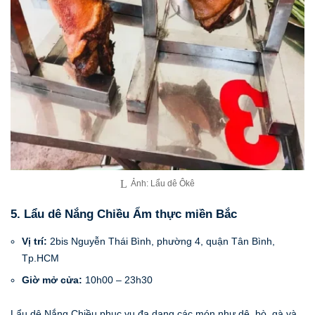
Ảnh: Lẩu dê Ôkê
5. Lẩu dê Nắng Chiều Ẩm thực miền Bắc
Vị trí:
2bis Nguyễn Thái Bình, phường 4, quận Tân Bình,
Tp.HCM
Giờ mở cửa:
10h00 – 23h30
Lẩu dê Nắng Chiều phục vụ đa dạng các món như dê, bò, gà và