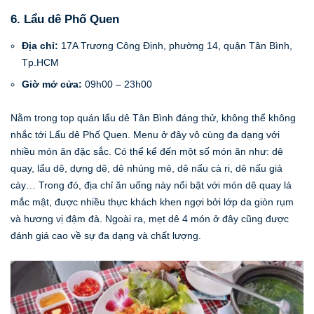
6. Lẩu dê Phố Quen
Địa chỉ:
17A Trương Công Định, phường 14, quận Tân Bình,
Tp.HCM
Giờ mở cửa:
09h00 – 23h00
Nằm trong top quán lẩu dê Tân Bình đáng thử, không thể không
nhắc tới Lẩu dê Phố Quen. Menu ở đây vô cùng đa dạng với
nhiều món ăn đặc sắc. Có thể kể đến một số món ăn như: dê
quay, lẩu dê, dựng dê, dê nhúng mẻ, dê nấu cà ri, dê nấu giả
cày… Trong đó, địa chỉ ăn uống này nổi bật với món dê quay lá
mắc mật, được nhiều thực khách khen ngợi bởi lớp da giòn rụm
và hương vị đậm đà. Ngoài ra, mẹt dê 4 món ở đây cũng được
đánh giá cao về sự đa dạng và chất lượng.