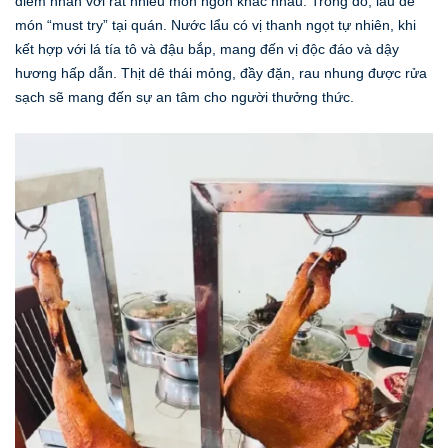
điểm nhấn với rất nhiều món ngon khác nhau. Trong đó, lẩu dê
món “must try” tại quán. Nước lẩu có vị thanh ngọt tự nhiên, khi
kết hợp với lá tía tô và đậu bắp, mang đến vị độc đáo và dậy
hương hấp dẫn. Thịt dê thái mỏng, đầy đặn, rau nhung được rửa
sạch sẽ mang đến sự an tâm cho người thưởng thức.