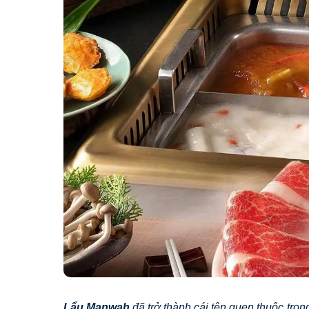
Lẩu Manwah
đã trở thành cái tên quen thuộc tron