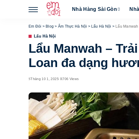
Nhà Hàng Sài Gòn
Nhà
Em Đói
>
Blog
>
Ẩm Thực Hà Nội
>
Lẩu Hà Nội
>
Lẩu Manwah –
Lẩu Hà Nội
Lẩu Manwah – Trải 
Loan đa dạng hươ
Tháng 10 1, 2025
706 Views