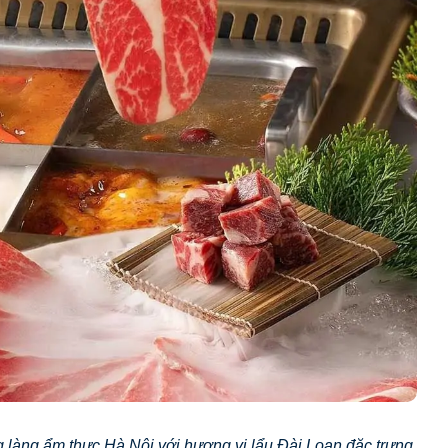
g làng ẩm thực Hà Nội với hương vị lẩu Đài Loan đặc trưng.