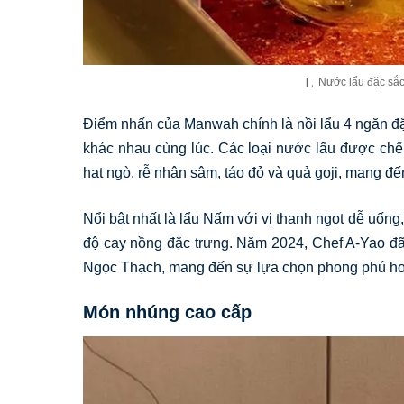
Nước lẩu đặc sắc
Điểm nhấn của Manwah chính là nồi lẩu 4 ngăn đ
khác nhau cùng lúc. Các loại nước lẩu được chế b
hạt ngò, rễ nhân sâm, táo đỏ và quả goji, mang đ
Nổi bật nhất là lẩu Nấm với vị thanh ngọt dễ uống
độ cay nồng đặc trưng. Năm 2024, Chef A-Yao đã
Ngọc Thạch, mang đến sự lựa chọn phong phú hơ
Món nhúng cao cấp