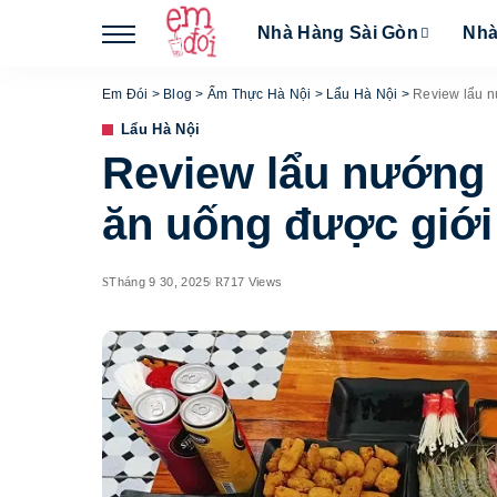
Nhà Hàng Sài Gòn
Nhà
Em Đói
>
Blog
>
Ẩm Thực Hà Nội
>
Lẩu Hà Nội
>
Review lẩu n
Lẩu Hà Nội
Review lẩu nướng 
ăn uống được giới 
Tháng 9 30, 2025
717 Views