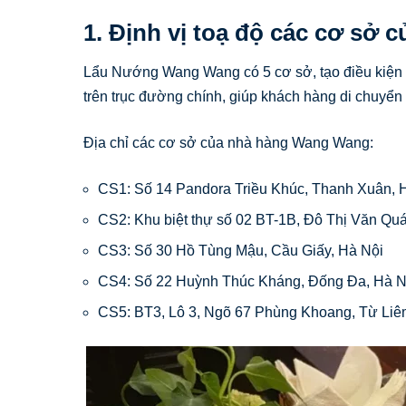
1. Định vị toạ độ các cơ sở
Lẩu Nướng Wang Wang có 5 cơ sở, tạo điều kiện 
trên trục đường chính, giúp khách hàng di chuyể
Địa chỉ các cơ sở của nhà hàng Wang Wang:
CS1: Số 14 Pandora Triều Khúc, Thanh Xuân, 
CS2: Khu biệt thự số 02 BT-1B, Đô Thị Văn Qu
CS3: Số 30 Hồ Tùng Mậu, Cầu Giấy, Hà Nội
CS4: Số 22 Huỳnh Thúc Kháng, Đống Đa, Hà N
CS5: BT3, Lô 3, Ngõ 67 Phùng Khoang, Từ Liê