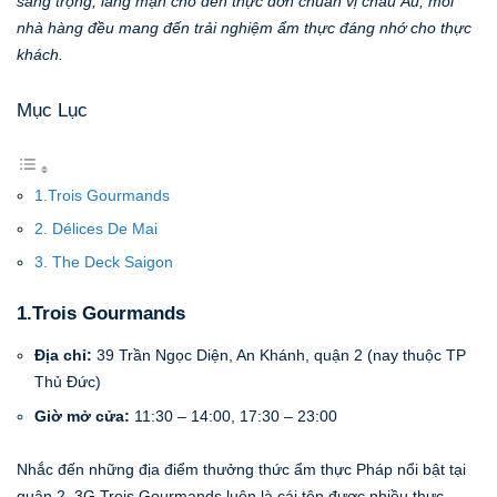
sang trọng, lãng mạn cho đến thực đơn chuẩn vị châu Âu, mỗi
nhà hàng đều mang đến trải nghiệm ẩm thực đáng nhớ cho thực
khách.
Mục Lục
1.Trois Gourmands
2. Délices De Mai
3. The Deck Saigon
1.Trois Gourmands
Địa chỉ:
39 Trần Ngọc Diện, An Khánh, quận 2 (nay thuộc TP
Thủ Đức)
Giờ mở cửa:
11:30 – 14:00, 17:30 – 23:00
Nhắc đến những địa điểm thưởng thức ẩm thực Pháp nổi bật tại
quận 2, 3G Trois Gourmands luôn là cái tên được nhiều thực