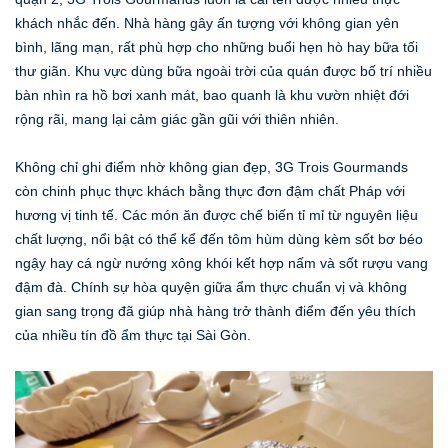
khách nhắc đến. Nhà hàng gây ấn tượng với không gian yên
bình, lãng mạn, rất phù hợp cho những buổi hẹn hò hay bữa tối
thư giãn. Khu vực dùng bữa ngoài trời của quán được bố trí nhiều
bàn nhìn ra hồ bơi xanh mát, bao quanh là khu vườn nhiệt đới
rộng rãi, mang lại cảm giác gần gũi với thiên nhiên.
Không chỉ ghi điểm nhờ không gian đẹp, 3G Trois Gourmands
còn chinh phục thực khách bằng thực đơn đậm chất Pháp với
hương vị tinh tế. Các món ăn được chế biến tỉ mỉ từ nguyên liệu
chất lượng, nổi bật có thể kể đến tôm hùm dùng kèm sốt bơ béo
ngậy hay cá ngừ nướng xông khói kết hợp nấm và sốt rượu vang
đậm đà. Chính sự hòa quyện giữa ẩm thực chuẩn vị và không
gian sang trọng đã giúp nhà hàng trở thành điểm đến yêu thích
của nhiều tín đồ ẩm thực tại Sài Gòn.