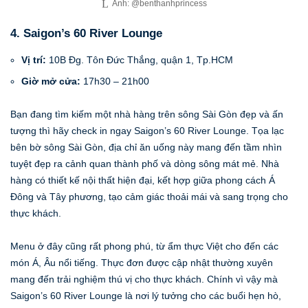
Ảnh: @benthanhprincess
4. Saigon’s 60 River Lounge
Vị trí:
10B Đg. Tôn Đức Thắng, quận 1, Tp.HCM
Giờ mở cửa:
17h30 – 21h00
Bạn đang tìm kiếm một nhà hàng trên sông Sài Gòn đẹp và ấn
tượng thì hãy check in ngay Saigon’s 60 River Lounge. Tọa lạc
bên bờ sông Sài Gòn, địa chỉ ăn uống này mang đến tầm nhìn
tuyệt đẹp ra cảnh quan thành phố và dòng sông mát mẻ. Nhà
hàng có thiết kế nội thất hiện đại, kết hợp giữa phong cách Á
Đông và Tây phương, tạo cảm giác thoải mái và sang trọng cho
thực khách.
Menu ở đây cũng rất phong phú, từ ẩm thực Việt cho đến các
món Á, Âu nổi tiếng. Thực đơn được cập nhật thường xuyên
mang đến trải nghiệm thú vị cho thực khách. Chính vì vậy mà
Saigon’s 60 River Lounge là nơi lý tưởng cho các buổi hẹn hò,