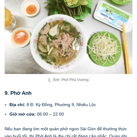
Ảnh: Phở Phú Vương
9. Phở Anh
Địa chỉ:
8 Đ. Kỳ Đồng, Phường 9, Nhiêu Lộc
Giờ mở cửa:
06:00 – 22:00
Nếu bạn đang tìm một quán phở ngon Sài Gòn để thưởng thức
vào buổi tối, thì Phở Anh là địa chỉ rất đáng cân nhắc. Quán ghi