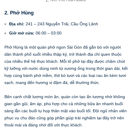
2. Phở Hùng
Địa chỉ:
241 – 243 Nguyễn Trãi, Cầu Ông Lãnh
Giờ mở cửa:
06:00 – 03:00
Phở Hùng là một quán phở ngon Sài Gòn đã gắn bó với người
dân thành phố suốt nhiều thập kỷ, trở thành địa chỉ quen thuộc
của nhiều thế hệ thực khách. Mỗi tô phở tại đây được chăm chút
kỹ lưỡng với nước dùng ninh từ xương ống trong thời gian dài, kết
hợp cùng bánh phở mềm, thịt bò tươi và các loại rau ăn kèm tươi
sạch, mang đến hương vị đậm đà, dễ thưởng thức.
Bên cạnh chất lượng món ăn, quán còn tạo ấn tượng nhờ không
gian gần gũi, ấm áp, phù hợp cho cả những bữa ăn nhanh buổi
sáng lẫn các buổi tụ họp thân mật vào buổi tối. Đội ngũ nhân viên
phục vụ chu đáo cũng góp phần giúp trải nghiệm tại đây trở nên
thoải mái và đáng nhớ đối với thực khách.