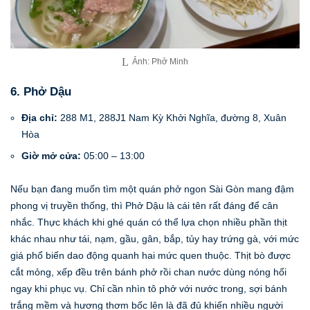
Ảnh: Phở Minh
6. Phở Dậu
Địa chỉ:
288 M1, 288J1 Nam Kỳ Khởi Nghĩa, đường 8, Xuân
Hòa
Giờ mở cửa:
05:00 – 13:00
Nếu bạn đang muốn tìm một quán phở ngon Sài Gòn mang đậm
phong vị truyền thống, thì Phở Dậu là cái tên rất đáng để cân
nhắc. Thực khách khi ghé quán có thể lựa chọn nhiều phần thịt
khác nhau như tái, nạm, gầu, gân, bắp, tủy hay trứng gà, với mức
giá phổ biến dao động quanh hai mức quen thuộc. Thịt bò được
cắt mỏng, xếp đều trên bánh phở rồi chan nước dùng nóng hổi
ngay khi phục vụ. Chỉ cần nhìn tô phở với nước trong, sợi bánh
trắng mềm và hương thơm bốc lên là đã đủ khiến nhiều người