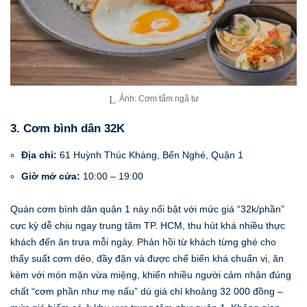
Ảnh: Cơm tấm ngã tư
3. Cơm bình dân 32K
Địa chỉ:
61 Huỳnh Thúc Kháng, Bến Nghé, Quận 1
Giờ mở cửa:
10:00 – 19:00
Quán cơm bình dân quận 1 này nổi bật với mức giá “32k/phần”
cực kỳ dễ chịu ngay trung tâm TP. HCM, thu hút khá nhiều thực
khách đến ăn trưa mỗi ngày. Phản hồi từ khách từng ghé cho
thấy suất cơm dẻo, đầy đặn và được chế biến khá chuẩn vị, ăn
kèm với món mặn vừa miệng, khiến nhiều người cảm nhận đúng
chất “cơm phần như mẹ nấu” dù giá chỉ khoảng 32 000 đồng –