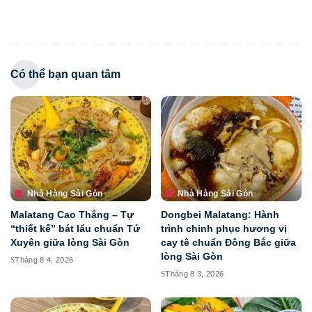
Có thể bạn quan tâm
Nhà Hàng Sài Gòn
Nhà Hàng Sài Gòn
Malatang Cao Thắng – Tự
Dongbei Malatang: Hành
“thiết kế” bát lẩu chuẩn Tứ
trình chinh phục hương vị
Xuyên giữa lòng Sài Gòn
cay tê chuẩn Đông Bắc giữa
lòng Sài Gòn
Tháng 8 4, 2026
Tháng 8 3, 2026