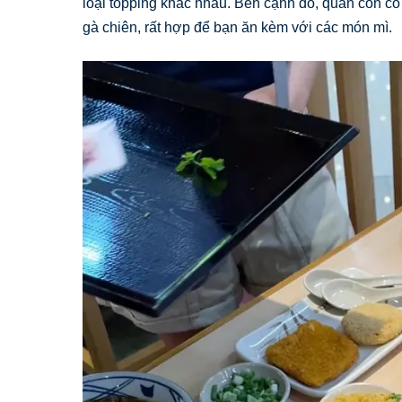
loại topping khác nhau. Bên cạnh đó, quán còn có
gà chiên, rất hợp để bạn ăn kèm với các món mì.