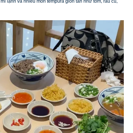
 mì lạnh và nhiều món tempura giòn tan như tôm, rau củ,