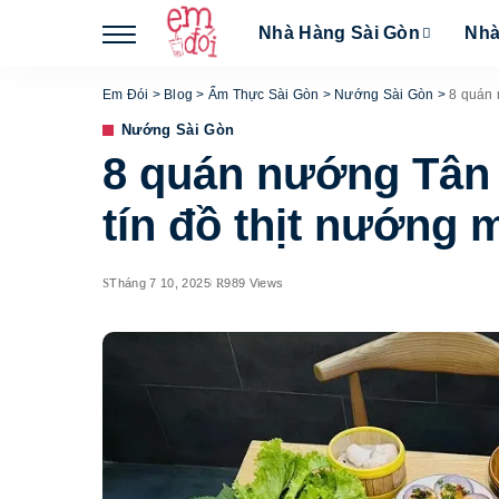
Nhà Hàng Sài Gòn
Nhà
Em Đói
>
Blog
>
Ẩm Thực Sài Gòn
>
Nướng Sài Gòn
>
8 quán 
Nướng Sài Gòn
8 quán nướng Tân 
tín đồ thịt nướng m
Tháng 7 10, 2025
989 Views