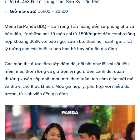
Vị trí:
453 Đ. Lê Trọng Tấn, Sơn Kỳ, Tân Phú
Giờ mở cửa:
16h00 – 22h00
Menu tại Panda BBQ – Lê Trọng Tấn mang đến sự phong phú và
hấp dẫn, từ những set 10 món chỉ từ 150K/người đến combo tổng
hợp khoảng 369K với bào ngư, sườn bò, thăn nội, cánh gà… rất
lý tưởng cho các buổi tụ họp bạn bè hay bữa ăn gia đình.
Các món thịt được tẩm ướp đậm đà, nổi bật như lõi vai sốt tiêu
mềm mại, thơm lừng và giữ trọn vị ngon. Bên cạnh đó, quán
thường xuyên cập nhật món mới theo tuần, tạo cảm giác mới mẻ
và thú vị cho thực khách. Mức giá hợp lý, phù hợp với nhiều đối
tượng, từ sinh viên đến gia đình.