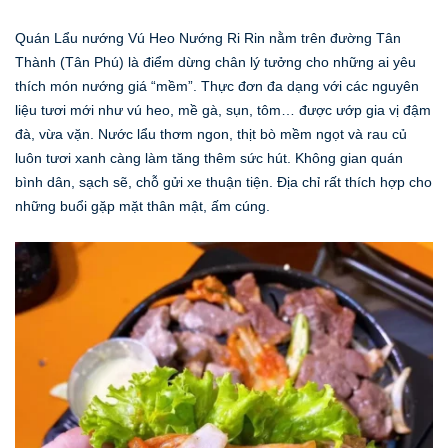
Quán Lẩu nướng Vú Heo Nướng Ri Rin nằm trên đường Tân
Thành (Tân Phú) là điểm dừng chân lý tưởng cho những ai yêu
thích món nướng giá “mềm”. Thực đơn đa dạng với các nguyên
liệu tươi mới như vú heo, mề gà, sụn, tôm… được ướp gia vị đậm
đà, vừa vặn. Nước lẩu thơm ngon, thịt bò mềm ngọt và rau củ
luôn tươi xanh càng làm tăng thêm sức hút. Không gian quán
bình dân, sạch sẽ, chỗ gửi xe thuận tiện. Địa chỉ rất thích hợp cho
những buổi gặp mặt thân mật, ấm cúng.