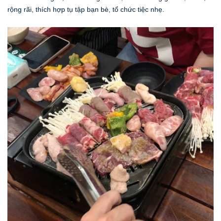
rộng rãi, thích hợp tụ tập bạn bè, tổ chức tiệc nhẹ.