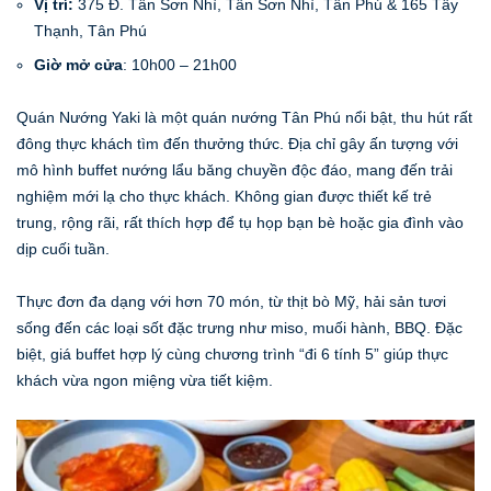
Vị trí:
375 Đ. Tân Sơn Nhì, Tân Sơn Nhì, Tân Phú & 165 Tây
Thạnh, Tân Phú
Giờ mở cửa
: 10h00 – 21h00
Quán Nướng Yaki là một quán nướng Tân Phú nổi bật, thu hút rất
đông thực khách tìm đến thưởng thức. Địa chỉ gây ấn tượng với
mô hình buffet nướng lẩu băng chuyền độc đáo, mang đến trải
nghiệm mới lạ cho thực khách. Không gian được thiết kế trẻ
trung, rộng rãi, rất thích hợp để tụ họp bạn bè hoặc gia đình vào
dịp cuối tuần.
Thực đơn đa dạng với hơn 70 món, từ thịt bò Mỹ, hải sản tươi
sống đến các loại sốt đặc trưng như miso, muối hành, BBQ. Đặc
biệt, giá buffet hợp lý cùng chương trình “đi 6 tính 5” giúp thực
khách vừa ngon miệng vừa tiết kiệm.