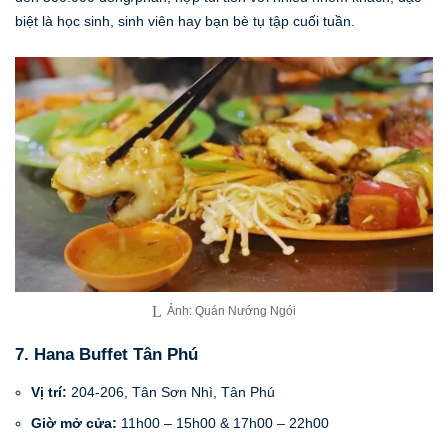
biệt là học sinh, sinh viên hay bạn bè tụ tập cuối tuần.
Ảnh: Quán Nướng Ngói
7. Hana Buffet Tân Phú
Vị trí:
204-206, Tân Sơn Nhì, Tân Phú
Giờ mở cửa:
11h00 – 15h00 & 17h00 – 22h00