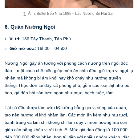
Ảnh: Buffet Bếp Nhà 168k – Lẩu Nướng Bò Hải Sản
6. Quán Nướng Ngói
Vị trí:
186 Tây Thạnh, Tân Phú
Giờ mở cửa:
16h00 – 04h00
Nướng Ngói gây ấn tượng với phong cách nướng trên ngói độc
đáo – một cách chế biến giúp món ăn chín đều, giữ trọn vị ngọt tự
nhiên mà không bị ám khói hay khô cháy như nướng truyền
thống. Thực đơn tại đây rất phong phú, gồm các loại thịt như bò,
heo, gà đến hải sản tươi ngon như mực, bạch tuộc, tôm…
Tất cả đều được tẩm ướp kỹ lưỡng bằng gia vị riêng của quán,
tạo nên hương vị khó nhầm lẫn. Các món ăn kèm như rau tươi,
bánh tráng và kim chi không chỉ làm dậy vị món nướng mà còn
giúp cân bằng khẩu vị rất tinh tế. Mức giá dao động từ 100.000
đến 300.000 đồng/phần, hợp túi tiền với nhiều nhóm khách, đặc