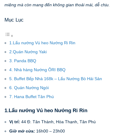
miệng mà còn mang đến không gian thoải mái, dễ chịu.
Mục Lục
1.Lẩu nướng Vú heo Nướng Ri Rin
2.Quán Nướng Yaki
3. Panda BBQ
4. Nhà hàng Nướng ÔRI BBQ
5. Buffet Bếp Nhà 168k – Lẩu Nướng Bò Hải Sản
6. Quán Nướng Ngói
7. Hana Buffet Tân Phú
1.Lẩu nướng Vú heo Nướng Ri Rin
Vị trí:
44 Đ. Tân Thành, Hòa Thạnh, Tân Phú
Giờ mở cửa:
16h00 – 23h00