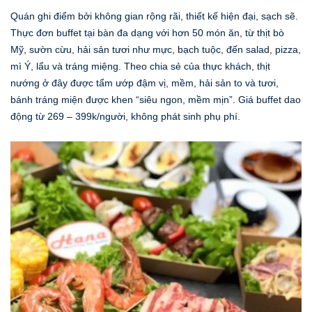
Quán ghi điểm bởi không gian rộng rãi, thiết kế hiện đại, sạch sẽ.
Thực đơn buffet tại bàn đa dạng với hơn 50 món ăn, từ thịt bò
Mỹ, sườn cừu, hải sản tươi như mực, bạch tuộc, đến salad, pizza,
mì Ý, lẩu và tráng miệng. Theo chia sẻ của thực khách, thịt
nướng ở đây được tẩm ướp đậm vị, mềm, hải sản to và tươi,
bánh tráng miện được khen “siêu ngon, mềm mịn”. Giá buffet dao
động từ 269 – 399k/người, không phát sinh phụ phí.