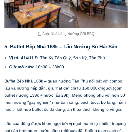
Ảnh: Nhà hàng Nướng ÔRI BBQ
5. Buffet Bếp Nhà 168k – Lẩu Nướng Bò Hải Sản
Vị trí:
414/11 Đ. Tân Kỳ Tân Quý, Sơn Kỳ, Tân Phú
Giờ mở cửa:
16h00 – 23h00
Buffet Bếp Nhà 168k – quán nướng Tân Phú nổi bật với combo
lẩu và nướng hấp dẫn, giá “hạt dẻ” chỉ từ 168.000k/người (gồm
buffet nướng 139k + nước lẩu 29k). Menu phong phú với hơn 30
món nướng “gây nghiện” như tôm càng, bạch tuộc, bò tảng, nầm
heo… kết hợp buffet ốc đa dạng, ăn thỏa thích không lo về giá.
Lẩu cua đồng được khen ngợi bởi vị ngọt thanh tự nhiên, topping
hải sản tươi ngon, nước uống refill cực đã. Không gian sạch sẽ,