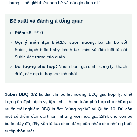
bụng… sẽ giới thiệu bạn bè và dắt gia đình đi.”
Đề xuất và đánh giá tổng quan
Điểm số:
9/10
Gợi ý món đặc biệt:
Dẻ sườn nướng, ba chỉ bò sốt
Subin, bạch tuộc baby, bánh tart mini và đặc biệt là sốt
Subin đặc trưng của quán.
Đối tượng phù hợp:
Nhóm bạn, gia đình, công ty, khách
đi lẻ, các dịp tụ họp và sinh nhật.
Subin BBQ 3/2
là địa chỉ buffet nướng BBQ giá hợp lý, chất
lượng ổn định, dịch vụ tận tình – hoàn toàn phù hợp cho những ai
muốn trải nghiệm BBQ buffet “đúng nghĩa” tại Quận 10. Dù còn
một số điểm cần cải thiện, nhưng với mức giá 299k cho combo
buffet đầy đủ, đây vẫn là lựa chọn đáng cân nhắc cho những buổi
tụ tập thân mật.