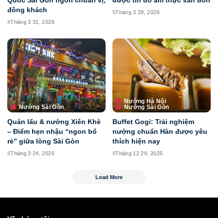
Quốc Sài Gòn ngon chuẩn vị,
được tín đồ ẩm thực săn đón
đông khách
Tháng 3 29, 2026
Tháng 3 31, 2026
Nướng Hà Nội
Nướng Sài Gòn
Nướng Sài Gòn
Quán lẩu & nướng Xiên Khè
Buffet Gogi: Trải nghiệm
– Điểm hẹn nhậu “ngon bổ
nướng chuẩn Hàn được yêu
rẻ” giữa lòng Sài Gòn
thích hiện nay
Tháng 3 24, 2026
Tháng 12 29, 2025
Load More