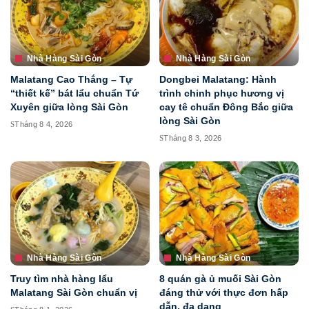
Nhà Hàng Sài Gòn
Nhà Hàng Sài Gòn
Malatang Cao Thắng – Tự
Dongbei Malatang: Hành
“thiết kế” bát lẩu chuẩn Tứ
trình chinh phục hương vị
Xuyên giữa lòng Sài Gòn
cay tê chuẩn Đông Bắc giữa
lòng Sài Gòn
Tháng 8 4, 2026
Tháng 8 3, 2026
Nhà Hàng Sài Gòn
Nhà Hàng Sài Gòn
Truy tìm nhà hàng lẩu
8 quán gà ủ muối Sài Gòn
Malatang Sài Gòn chuẩn vị
đáng thử với thực đơn hấp
dẫn, đa dạng