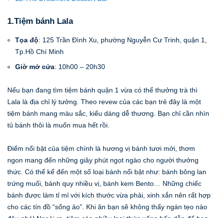
1.Tiệm bánh Lala
Tọa độ
: 125 Trần Đình Xu, phường Nguyễn Cư Trinh, quận 1,
Tp.Hồ Chí Minh
Giờ mở cửa
: 10h00 – 20h30
Nếu bạn đang tìm tiệm bánh quận 1 vừa có thể thưởng trà thì
Lala là địa chỉ lý tưởng. Theo revew của các bạn trẻ đây là một
tiệm bánh mang màu sắc, kiểu dáng dễ thương. Bạn chỉ cần nhìn
tủ bánh thôi là muốn mua hết rồi.
Điểm nổi bật của tiệm chính là hương vị bánh tươi mới, thơm
ngon mang đến những giây phút ngọt ngào cho người thưởng
thức. Có thể kể đến một số loại bánh nổi bật như: bánh bông lan
trứng muối, bánh quy nhiều vị, bánh kem Bento… Những chiếc
bánh được làm tỉ mỉ với kích thước vừa phải, xinh xắn nên rất hợp
cho các tín đồ “sống ảo”. Khi ăn bạn sẽ không thấy ngán tẹo nào