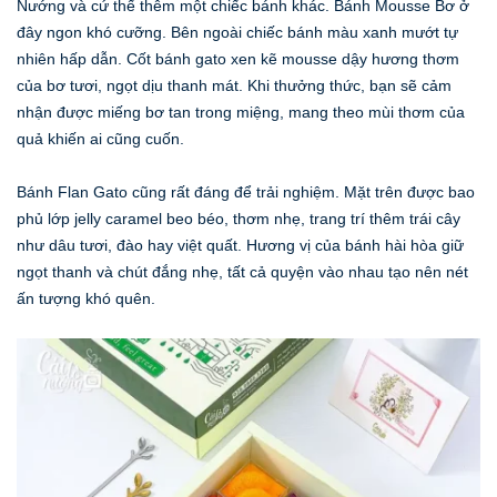
Nướng và cứ thế thêm một chiếc bánh khác. Bánh Mousse Bơ ở
đây ngon khó cưỡng. Bên ngoài chiếc bánh màu xanh mướt tự
nhiên hấp dẫn. Cốt bánh gato xen kẽ mousse dậy hương thơm
của bơ tươi, ngọt dịu thanh mát. Khi thưởng thức, bạn sẽ cảm
nhận được miếng bơ tan trong miệng, mang theo mùi thơm của
quả khiến ai cũng cuốn.
Bánh Flan Gato cũng rất đáng để trải nghiệm. Mặt trên được bao
phủ lớp jelly caramel beo béo, thơm nhẹ, trang trí thêm trái cây
như dâu tươi, đào hay việt quất. Hương vị của bánh hài hòa giữ
ngọt thanh và chút đắng nhẹ, tất cả quyện vào nhau tạo nên nét
ấn tượng khó quên.