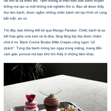
rất tinh tế và khéo léo. Tiệm không đi theo kiểu bán bánh truyền
thống mà tạo ra một không trải nghiệm thú vị. Bạn sẽ được thấy
thợ làm bánh, được ngắm những chiếc bánh với tạo hình vô cùng
bắt mắt, xịn xò.
Tới đây, bạn không thể bỏ qua Mango Pandan. Chiếc bánh là sự
kết hợp giữa xoài tươi và lá dừa, tầng tầng lớp lớp được chăm
chút tỉ mỉ. Bánh Creme Brulee Mille Crepes cũng ngon “số
dzách”. Từng lớp bánh mỏng tan ngay trong miệng, mang đến
cảm giác yomost mà bạn khó tìm thấy ở những tiệm khác.