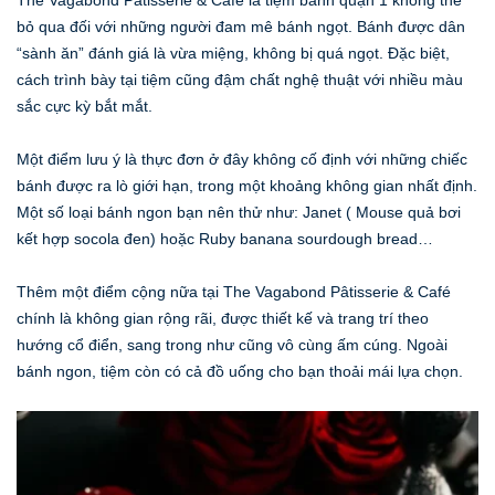
The Vagabond Pâtisserie & Café là tiệm bánh quận 1 không thể
bỏ qua đối với những người đam mê bánh ngọt. Bánh được dân
“sành ăn” đánh giá là vừa miệng, không bị quá ngọt. Đặc biệt,
cách trình bày tại tiệm cũng đậm chất nghệ thuật với nhiều màu
sắc cực kỳ bắt mắt.
Một điểm lưu ý là thực đơn ở đây không cố định với những chiếc
bánh được ra lò giới hạn, trong một khoảng không gian nhất định.
Một số loại bánh ngon bạn nên thử như: Janet ( Mouse quả bơi
kết hợp socola đen) hoặc Ruby banana sourdough bread…
Thêm một điểm cộng nữa tại The Vagabond Pâtisserie & Café
chính là không gian rộng rãi, được thiết kế và trang trí theo
hướng cổ điển, sang trong như cũng vô cùng ấm cúng. Ngoài
bánh ngon, tiệm còn có cả đồ uống cho bạn thoải mái lựa chọn.