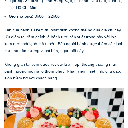
Tọa độ:
34 đường Trần Hưng Đạo, p. Phạm Ngũ Lão, quận 1,
Tp. Hồ Chí Minh
Giờ mở cửa:
8h00 – 22h00
Fan của bánh su kem thì nhất định không thể bỏ qua địa chỉ này.
Ưu điểm tại tiệm chính là bánh tươi sản xuất trong này với lớp
kem tươi mát lạnh mà ít béo. Bên ngoài bánh được thêm các loại
mứt tạo nên hương vị hài hòa, ngon hết sảy.
Không gian tại tiệm được review là ấm áp, thoang thoảng mùi
bánh nướng mới ra lò thơm phức. Nhân viên nhiệt tình, chu đáo,
luôn niềm nở với khách hàng.