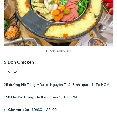
Ảnh: Spicy Box
5.Don Chicken
Vị trí:
25 đường Hồ Tùng Mậu, p. Nguyễn Thái Bình, quận 1, Tp.HCM
158 Hai Bà Trưng, Đa Kao, quận 1, Tp.HCM
Giờ mở cửa:
10h30 – 22h00