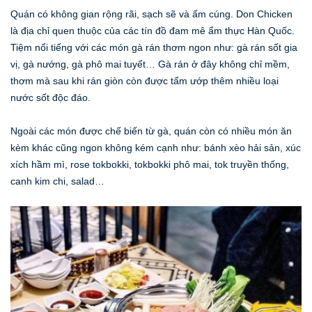
Quán có không gian rộng rãi, sạch sẽ và ấm cúng. Don Chicken
là địa chỉ quen thuộc của các tín đồ đam mê ẩm thực Hàn Quốc.
Tiệm nổi tiếng với các món gà rán thơm ngon như: gà rán sốt gia
vị, gà nướng, gà phô mai tuyết… Gà rán ở đây không chỉ mềm,
thơm mà sau khi rán giòn còn được tẩm ướp thêm nhiều loại
nước sốt độc đáo.
Ngoài các món được chế biến từ gà, quán còn có nhiều món ăn
kèm khác cũng ngon không kém cạnh như: bánh xèo hải sản, xúc
xích hầm mì, rose tokbokki, tokbokki phô mai, tok truyền thống,
canh kim chi, salad…