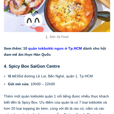
Ảnh: Xù Food
Xem thêm:
10
quán tokbokki ngon ở Tp.HCM
dành cho hội
đam mê ẩm thực Hàn Quốc
4. Spicy Box SaiGon Centre
Vị trí:
65d đường Lê Lợi, Bến Nghé, quận 1, Tp.HCM
Giờ mở cửa
: 10h00 – 22h00
Thêm một quán tokbokki quận 1 nổi tiếng được nhiều thực khách
biết đến là Spicy Box. Ưu điểm của quán là có 7 loại tokbokki và
hơn 20 loại topping ăn kèm, cùng với đó là rau củ, nấm và các