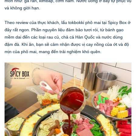
món như: gà rán, kimbap, cơm nắm. Nước uống ở đây tự phục vụ
và không giới hạn.
Theo review của thực khách, lẩu tokbokki phô mai tại Spicy Box ở
đây rất ngon. Phần nguyên liệu đảm bảo tươi rói, từ bánh gạo
mềm dai đến các loại rau củ, chả cá Hàn Quốc và nước dùng
đậm đà. Khi ăn, bạn sẽ cảm nhận được vị cay nồng của ớt và độ
mịn của phô mai, mang đến trải nghiệm khó quên.