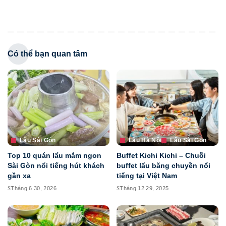
Có thể bạn quan tâm
Lẩu Sài Gòn
Lẩu Hà Nội
Lẩu Sài Gòn
Top 10 quán lẩu mắm ngon
Buffet Kichi Kichi – Chuỗi
Sài Gòn nổi tiếng hút khách
buffet lẩu băng chuyền nổi
gần xa
tiếng tại Việt Nam
Tháng 6 30, 2026
Tháng 12 29, 2025