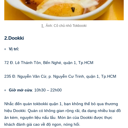
Ảnh: Cô chủ nhỏ Tokbooki
2.Dookki
Vị trí:
72 Đ. Lê Thánh Tôn, Bến Nghé, quận 1, Tp.HCM
235 Đ. Nguyễn Văn Cừ, p. Nguyễn Cư Trinh, quận 1, Tp.HCM
Giờ mở cửa
: 10h30 – 22h00
Nhắc đến quán tokbokki quận 1, bạn không thể bỏ qua thương
hiệu Dookki. Quán có không gian rộng rãi, đa dạng nhiều loại đồ
ăn kèm, nguyên liệu nấu lẩu. Món ăn của Dookki được thực
khách đánh giá cao về độ ngon, nóng hổi.