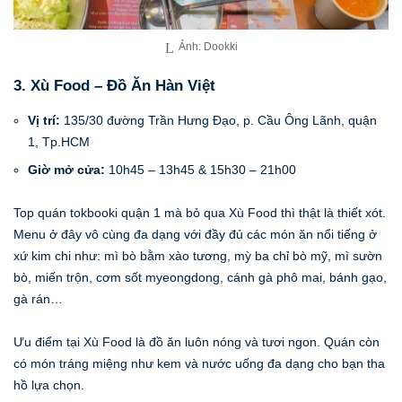
Ảnh: Dookki
3. Xù Food – Đồ Ăn Hàn Việt
Vị trí:
135/30 đường Trần Hưng Đạo, p. Cầu Ông Lãnh, quận
1, Tp.HCM
Giờ mở cửa:
10h45 – 13h45 & 15h30 – 21h00
Top quán tokbooki quận 1 mà bỏ qua Xù Food thì thật là thiết xót.
Menu ở đây vô cùng đa dạng với đầy đủ các món ăn nổi tiếng ở
xứ kim chi như: mì bò bằm xào tương, mỳ ba chỉ bò mỹ, mì sườn
bò, miến trộn, cơm sốt myeongdong, cánh gà phô mai, bánh gạo,
gà rán…
Ưu điểm tại Xù Food là đồ ăn luôn nóng và tươi ngon. Quán còn
có món tráng miệng như kem và nước uống đa dạng cho bạn tha
hồ lựa chọn.