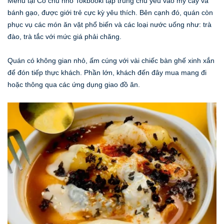
Menu tại Cô chủ nhỏ Tokbooki tập trung chủ yếu vào mỳ cay và
bánh gạo, được giới trẻ cực kỳ yêu thích. Bên cạnh đó, quán còn
phục vụ các món ăn vặt phổ biến và các loại nước uống như: trà
đào, trà tắc với mức giá phải chăng.
Quán có không gian nhỏ, ấm cúng với vài chiếc bàn ghế xinh xắn
để đón tiếp thực khách. Phần lớn, khách đến đây mua mang đi
hoặc thông qua các ứng dụng giao đồ ăn.