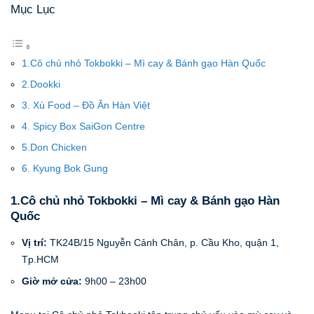
Mục Lục
1.Cô chủ nhỏ Tokbokki – Mì cay & Bánh gạo Hàn Quốc
2.Dookki
3. Xù Food – Đồ Ăn Hàn Việt
4. Spicy Box SaiGon Centre
5.Don Chicken
6. Kyung Bok Gung
1.Cô chủ nhỏ Tokbokki – Mì cay & Bánh gạo Hàn
Quốc
Vị trí:
TK24B/15 Nguyễn Cảnh Chân, p. Cầu Kho, quận 1,
Tp.HCM
Giờ mở cửa:
9h00 – 23h00