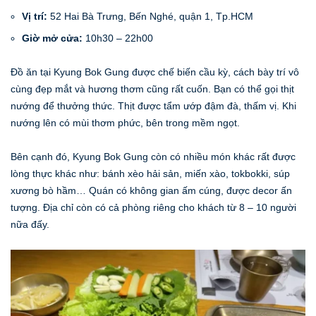
Vị trí:
52 Hai Bà Trưng, Bến Nghé, quận 1, Tp.HCM
Giờ mở cửa:
10h30 – 22h00
Đồ ăn tại Kyung Bok Gung được chế biến cầu kỳ, cách bày trí vô
cùng đẹp mắt và hương thơm cũng rất cuốn. Bạn có thể gọi thịt
nướng để thưởng thức. Thịt được tẩm ướp đậm đà, thấm vị. Khi
nướng lên có mùi thơm phức, bên trong mềm ngọt.
Bên cạnh đó, Kyung Bok Gung còn có nhiều món khác rất được
lòng thực khác như: bánh xèo hải sản, miến xào, tokbokki, súp
xương bò hầm… Quán có không gian ấm cúng, được decor ấn
tượng. Địa chỉ còn có cả phòng riêng cho khách từ 8 – 10 người
nữa đấy.