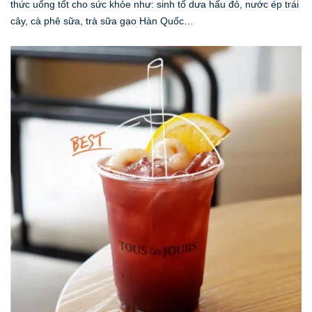
thức uống tốt cho sức khỏe như: sinh tố dưa hấu đỏ, nước ép trái
cây, cà phê sữa, trà sữa gạo Hàn Quốc…