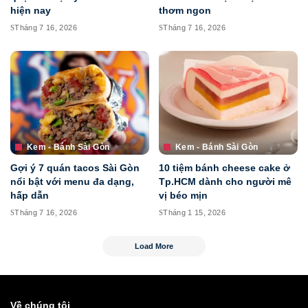
hiện nay
thơm ngon
Tháng 7 16, 2026
Tháng 7 16, 2026
Kem - Bánh Sài Gòn
Kem - Bánh Sài Gòn
Gợi ý 7 quán tacos Sài Gòn
10 tiệm bánh cheese cake ở
nổi bật với menu đa dạng,
Tp.HCM dành cho người mê
hấp dẫn
vị béo mịn
Tháng 7 16, 2026
Tháng 1 15, 2026
Load More
Về chúng tôi