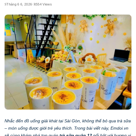
Tháng 6 6, 2026
554 Views
Nhắc đến đồ uống giải khát tại Sài Gòn, không thể bỏ qua trà sữa
– món uống được giới trẻ yêu thích. Trong bài viết này, Emdoi.vn
sẽ cùng khám phá top quán
trà sữa quận 12
nổi bật với hương vị