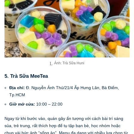
Ảnh: Trà Sữa Huni
5. Trà Sữa MeeTea
Địa chỉ:
Đ. Nguyễn Ảnh Thủ/21/4 Ấp Hưng Lân, Bà Điểm,
Tp.HCM
Giờ mở cửa:
10:00 – 22:00
Ngay từ khi bước vào, quán gây ấn tượng với cách bài trí sáng
sủa, trẻ trung, rất thích hợp để tụ tập bạn bè, học nhóm hoặc
chụp vài bức ảnh “sống ảo”. Menu đa dạng với nhiều lựa chọn từ