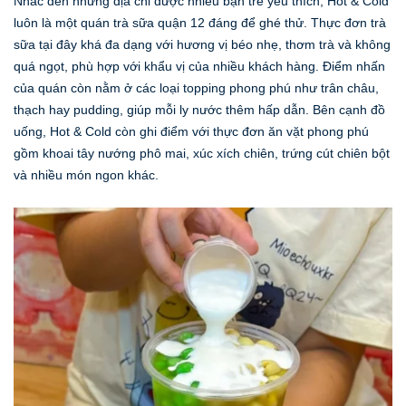
Nhắc đến những địa chỉ được nhiều bạn trẻ yêu thích, Hot & Cold
luôn là một quán trà sữa quận 12 đáng để ghé thử. Thực đơn trà
sữa tại đây khá đa dạng với hương vị béo nhẹ, thơm trà và không
quá ngọt, phù hợp với khẩu vị của nhiều khách hàng. Điểm nhấn
của quán còn nằm ở các loại topping phong phú như trân châu,
thạch hay pudding, giúp mỗi ly nước thêm hấp dẫn. Bên cạnh đồ
uống, Hot & Cold còn ghi điểm với thực đơn ăn vặt phong phú
gồm khoai tây nướng phô mai, xúc xích chiên, trứng cút chiên bột
và nhiều món ngon khác.