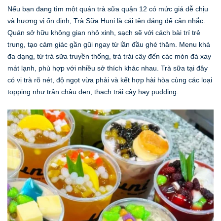
Nếu bạn đang tìm một quán trà sữa quận 12 có mức giá dễ chịu
và hương vị ổn định, Trà Sữa Huni là cái tên đáng để cân nhắc.
Quán sở hữu không gian nhỏ xinh, sạch sẽ với cách bài trí trẻ
trung, tạo cảm giác gần gũi ngay từ lần đầu ghé thăm. Menu khá
đa dạng, từ trà sữa truyền thống, trà trái cây đến các món đá xay
mát lạnh, phù hợp với nhiều sở thích khác nhau. Trà sữa tại đây
có vị trà rõ nét, độ ngọt vừa phải và kết hợp hài hòa cùng các loại
topping như trân châu đen, thạch trái cây hay pudding.