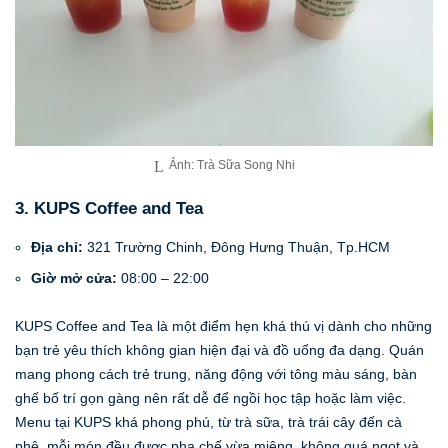
Ảnh: Trà Sữa Song Nhi
3. KUPS Coffee and Tea
Địa chỉ:
321 Trường Chinh, Đông Hưng Thuận, Tp.HCM
Giờ mở cửa:
08:00 – 22:00
KUPS Coffee and Tea là một điểm hẹn khá thú vị dành cho những
bạn trẻ yêu thích không gian hiện đại và đồ uống đa dạng. Quán
mang phong cách trẻ trung, năng động với tông màu sáng, bàn
ghế bố trí gọn gàng nên rất dễ để ngồi học tập hoặc làm việc.
Menu tại KUPS khá phong phú, từ trà sữa, trà trái cây đến cà
phê, mỗi món đều được pha chế vừa miệng, không quá ngọt và