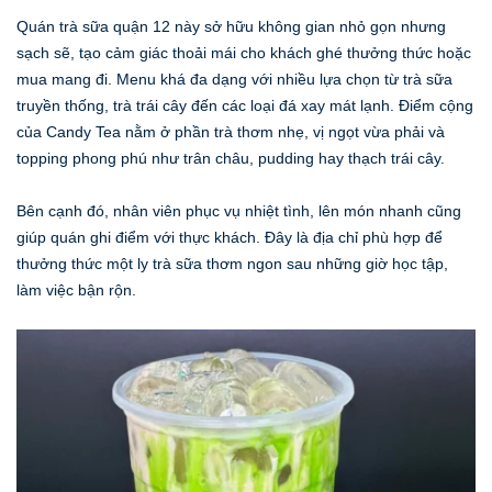
Quán trà sữa quận 12 này sở hữu không gian nhỏ gọn nhưng
sạch sẽ, tạo cảm giác thoải mái cho khách ghé thưởng thức hoặc
mua mang đi. Menu khá đa dạng với nhiều lựa chọn từ trà sữa
truyền thống, trà trái cây đến các loại đá xay mát lạnh. Điểm cộng
của Candy Tea nằm ở phần trà thơm nhẹ, vị ngọt vừa phải và
topping phong phú như trân châu, pudding hay thạch trái cây.
Bên cạnh đó, nhân viên phục vụ nhiệt tình, lên món nhanh cũng
giúp quán ghi điểm với thực khách. Đây là địa chỉ phù hợp để
thưởng thức một ly trà sữa thơm ngon sau những giờ học tập,
làm việc bận rộn.