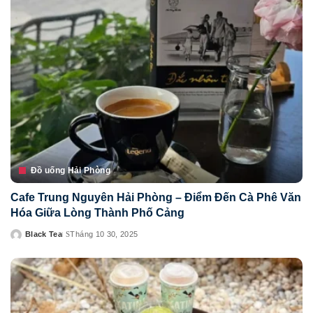
Đồ uống Hải Phòng
Cafe Trung Nguyên Hải Phòng – Điểm Đến Cà Phê Văn
Hóa Giữa Lòng Thành Phố Cảng
Black Tea
Tháng 10 30, 2025
Posted
by