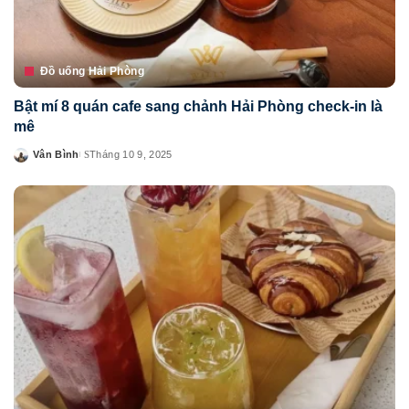
Đồ uống Hải Phòng
Bật mí 8 quán cafe sang chảnh Hải Phòng check-in là
mê
Vân Bình
Tháng 10 9, 2025
Posted
by