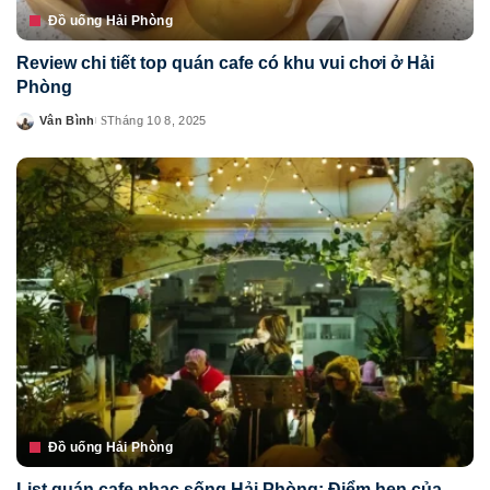
Đồ uống Hải Phòng
Review chi tiết top quán cafe có khu vui chơi ở Hải
Phòng
Vân Bình
Tháng 10 8, 2025
Posted
by
Đồ uống Hải Phòng
List quán cafe nhạc sống Hải Phòng: Điểm hẹn của