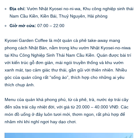
Địa chỉ:
Vườn Nhật Kyosei no-ni-wa, Khu công nghiệp sinh thái
Nam Cầu Kiền, Kiền Bái, Thuỷ Nguyên, Hải phòng
Giờ mở cửa:
07:00 – 22:00
Kyosei Garden Coffee là một quán cà phê take-away mang
phong cách Nhật Bản, nằm trong khu vườn Nhật Kyosei-no-niwa
tại Khu Công Nghiệp Sinh Thái Nam Cầu Kiền. Quán được bài trí
với kiến trúc gỗ đơn giản, mái ngói truyền thống và khu vườn
xanh mát, tạo cảm giác thư thái, gần gũi với thiên nhiên. Nhiều
góc của quán cũng rất “sống ảo”, thích hợp cho những ai yêu
thích chụp ảnh.
Menu của quán khá phong phú, từ cà phê, trà, nước ép trái cây
đến sữa trái cây nhiệt đới, với giá từ 20.000 – 40.000 VNĐ. Các
món đồ uống ở đây luôn tươi mới, thơm ngon, rất phù hợp để
nhâm nhi khi nghỉ ngơi hay dạo chơi.