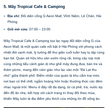
5. Mây Tropical Cafe & Camping
Địa chỉ:
Đối diện cổng G Aeon Mall, Vĩnh Niệm, Lê Chân, Hải
Phòng
Giờ mở cửa:
07:00 – 23:00
Mây Tropical Cafe & Camping tọa lạc ngay đối diện cổng G của
Aeon Mall, là một quán cafe nổi bật ở Hải Phòng với phong cách
nhiệt đới xanh mát, lý tưởng để thư giãn cuối tuần hay tụ tập cùng
bạn bè. Quán sở hữu khu sân vườn rộng rãi, bóng cây rợp mát
cùng những tiểu cảnh giản dị như ghế mây đung đưa, bàn tre và
thảm picnic, mang đến cảm giác như lạc vào một “Đà Lạt thu
nhỏ” giữa thành phố. Điểm nhấn của quán là khu cắm trại mini,
nơi bạn có thể chill, ngắm hoàng hôn hoặc thưởng thức các đêm
nhạc ngoài trời. Menu ở đây rất đa dạng, từ cà phê, trà, nước ép
đến đồ ăn nhẹ, kết hợp với cách trang trí thay đổi theo mùa,
khiến Mây luôn là địa điểm yêu thích của những tín đồ sống ảo.