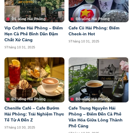
Đồ uống Hải Phòng
Đồ uống Hải Phòng
Vip Coffee Hải Phòng – Điểm
Cafe Cii Hải Phòng: Điểm
Hẹn Cà Phê Bình Dân Đậm
Check-in Hot
Chất Xứ Cảng
Tháng 10 31, 2025
Tháng 10 31, 2025
Đồ uống Hải Phòng
Đồ uống Hải Phòng
Chenille Café – Cafe Bướm
Cafe Trung Nguyên Hải
Hải Phòng: Trải Nghiệm Thực
Phòng – Điểm Đến Cà Phê
Tế Từ A Đến Z
Văn Hóa Giữa Lòng Thành
Phố Cảng
Tháng 10 30, 2025