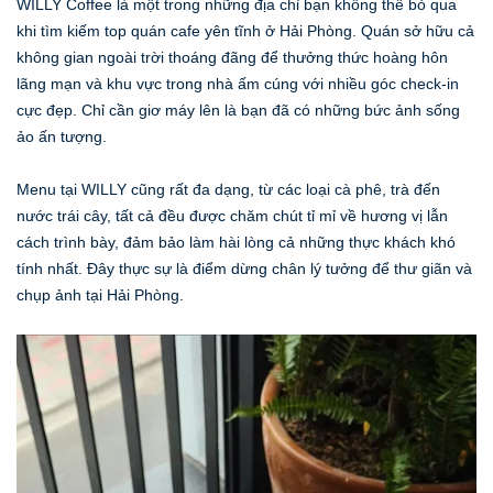
WILLY Coffee là một trong những địa chỉ bạn không thể bỏ qua
khi tìm kiếm top quán cafe yên tĩnh ở Hải Phòng. Quán sở hữu cả
không gian ngoài trời thoáng đãng để thưởng thức hoàng hôn
lãng mạn và khu vực trong nhà ấm cúng với nhiều góc check-in
cực đẹp. Chỉ cần giơ máy lên là bạn đã có những bức ảnh sống
ảo ấn tượng.
Menu tại WILLY cũng rất đa dạng, từ các loại cà phê, trà đến
nước trái cây, tất cả đều được chăm chút tỉ mỉ về hương vị lẫn
cách trình bày, đảm bảo làm hài lòng cả những thực khách khó
tính nhất. Đây thực sự là điểm dừng chân lý tưởng để thư giãn và
chụp ảnh tại Hải Phòng.