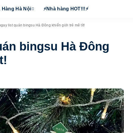
 Hàng Hà Nội
⚡Nhà hàng HOT!!!⚡
gay list quán bingsu Hà Đông khiến giới trẻ mê tít!
quán bingsu Hà Đông
t!