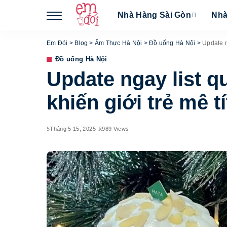
Nhà Hàng Sài Gòn
Nhà
Em Đói
>
Blog
>
Ẩm Thực Hà Nội
>
Đồ uống Hà Nội
>
Update n
Đồ uống Hà Nội
Update ngay list 
khiến giới trẻ mê tí
Tháng 5 15, 2025
989 Views