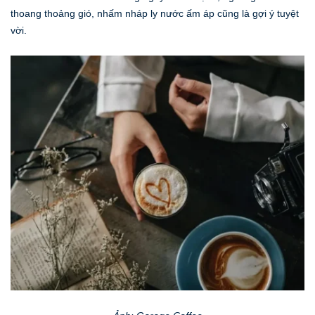
thoang thoảng gió, nhấm nháp ly nước ấm áp cũng là gợi ý tuyệt
vời.