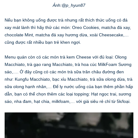
Ảnh:@p_hyun87
Nếu bạn không uống được trà nhưng rất thích thức uống có đá
xay mát lành thì hãy thử các món: Oreo Cookies, matcha đá xay,
chocolate Mint, matcha đá xay hương dừa, xoài Cheesecake,…
cũng được rất nhiều bạn trẻ khen ngợi.
Menu quán còn có các món trà kem Cheese với đủ loại: Olong
Macchiato, trà gạo rang Macchiato, trà hoa cúc MilkFoam Sương
sáo,…. Ở đây cũng có các món trà sữa trân châu đường đen
như: Kungfu Macchiato, bạc xỉu Macchiato, trà sữa olong dừa, trà
sữa olong hạnh nhân,… Để ly nước uống của bạn thêm phần hấp
dẫn, bạn có thể chọn thêm các loại topping: Hạt ngọc trai, sương
sáo, nha đam, hạt chia, milkfoam,… với giá siêu rẻ chỉ từ 5k/loại.