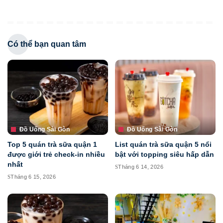
Có thể bạn quan tâm
Đồ Uống Sài Gòn
Đồ Uống Sài Gòn
Top 5 quán trà sữa quận 1
List quán trà sữa quận 5 nổi
được giới trẻ check-in nhiều
bật với topping siêu hấp dẫn
nhất
Tháng 6 14, 2026
Tháng 6 15, 2026