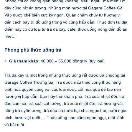
Không chỉ có không gian phóng khoáng, siêu “ngầu” mà menu ở
đây cũng rất ấn tượng. Những món nước tại Gagare Coffee Gò
Vấp được chế biến cực kỳ ngon. Quán chăm chúy từ hương vị
đến cách bày trí đồ uống trông vô cùng hấp dẫn. Thực đơn tại địa
điểm này có đủ loại từ trà đá xay, cafe, thức uống nóng đến đồ ăn
nhẹ…
Phong phú thức uống trà
Giá tham khảo
: 46.000 – 55.000 đồng/ ly (tùy loại)
Trà đá xay là một trong những thức uống rất được ưa chuộng tại
Garage Coffee Trường Sa. Trà được nấu theo công thức riêng
biệt, hòa quyện cùng với các loại nước cốt hoa quả để tạo nên
hương vị hấp dẫn. Bạn hãy thử khám phá: Trà xoài nhiệt đới, trà
đào cam sả, trà xoài cát tường, trà xoài nhiệt đới, trà hương vải,
hồng trà uyên ương, trà dâu bá tước hạt chia ngọc trai, bưởi ngọc
bích, bưởi việt quất,… Thức uống nào cũng ngon ngọt, mát lành
và bắt mắt.