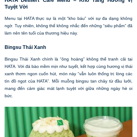
HATA Dessert Cafe Menu – Kho Tàng Hương Vị
Tuyệt Vời
Menu tại HATA thực sự là một “kho báu” với sự đa dạng không
ngờ. Tuy nhiên, không thể không nhắc đến những “siêu phẩm” đã
làm nên tên tuổi của thương hiệu này.
Bingsu Thái Xanh
Bingsu Thái Xanh chính là “ông hoàng” không thể tranh cãi tại
HATA. Với đá bào mềm mịn như tuyết, kết hợp cùng hương vị thái
xanh thơm ngon cuốn hút, món này “vẫn luôn thống trị lòng các
tín đồ ngọt của HATA”. Mỗi muỗng bingsu tan chảy từ đầu lưỡi,
mang đến cảm giác mát lạnh tuyệt vời giữa những ngày hè oi
bức.