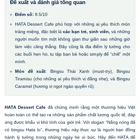
Đề xuất và đánh giá tổng quan
Điểm số:
8.5/10
HATA Dessert Cafe phù hợp với những ai yêu thích món
tráng miệng, đặc biệt là
các bạn trẻ, sinh viên,
và những
người muốn tìm một không gian thư giãn sau những giờ
làm việc căng thẳng. Đây cũng là địa điểm lý tưởng cho
các buổi hẹn hò, tụ tập bạn bè hoặc simply để “chill” một
mình.
Món đề xuất
: Bingsu Thái Xanh (must-try), Bingsu
Tiramisu (cho những ai yêu thích vị đắng nhẹ), và Bingsu
Caramel (hương vị ngọt ngào quyến rũ).
HATA Dessert Cafe
đã chứng minh rằng một thương hiệu Việt
hoàn toàn có thể tạo ra những sản phẩm chất lượng quốc tế, đáp
ứng được khẩu vị khó tính của giới trẻ. Với slogan “Nắng nóng đã
có bingsu Hata lo”, thương hiệu này thực sự là người bạn đồng
hành lý tưởng trong những ngày hè oi bức. Hãy đến HATA để