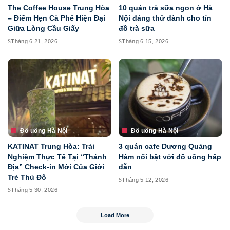
The Coffee House Trung Hòa
10 quán trà sữa ngon ở Hà
– Điểm Hẹn Cà Phê Hiện Đại
Nội đáng thử dành cho tín
Giữa Lòng Cầu Giấy
đồ trà sữa
Tháng 6 21, 2026
Tháng 6 15, 2026
Đồ uống Hà Nội
Đồ uống Hà Nội
KATINAT Trung Hòa: Trải
3 quán cafe Dương Quảng
Nghiệm Thực Tế Tại “Thánh
Hàm nổi bật với đồ uống hấp
Địa” Check-in Mới Của Giới
dẫn
Trẻ Thủ Đô
Tháng 5 12, 2026
Tháng 5 30, 2026
Load More