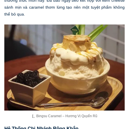
thưởng thức món này. Đá bào ngậy béo kết hợp với kem cheese
sánh mịn và caramel thơm lừng tạo nên một tuyệt phẩm không
thể bỏ qua.
Bingsu Caramel – Hương Vị Quyến Rũ
Hệ Thống Chi Nhánh Rộng Khắp