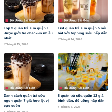
Đồ Uống Sài Gòn
Đồ Uống Sài Gòn
Top 5 quán trà sữa quận 1
List quán trà sữa quận 5 nổi
được giới trẻ check-in nhiều
bật với topping siêu hấp dẫn
nhất
Tháng 6 14, 2026
Tháng 6 15, 2026
Đồ Uống Sài Gòn
Đồ Uống Sài Gòn
Danh sách quán trà sữa
8 quán trà sữa quận 12 giá
ngon quận 7 giá hợp lý, vị
bình dân, đồ uống hấp dẫn
cực cuốn
Tháng 6 6, 2026
Tháng 6 10, 2026