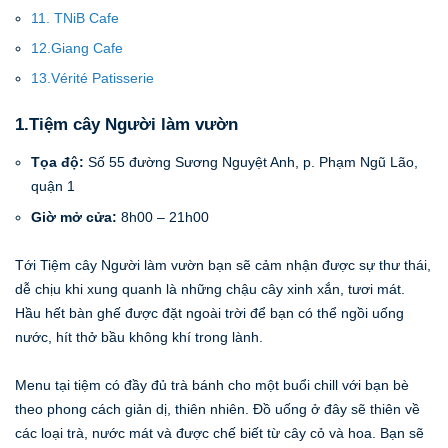
11. TNiB Cafe
12.Giang Cafe
13.Vérité Patisserie
1.Tiệm cây Người làm vườn
Tọa độ:
Số 55 đường Sương Nguyệt Anh, p. Phạm Ngũ Lão,
quận 1
Giờ mở cửa:
8h00 – 21h00
Tới Tiệm cây Người làm vườn bạn sẽ cảm nhận được sự thư thái,
dễ chịu khi xung quanh là những chậu cây xinh xắn, tươi mát.
Hầu hết bàn ghế được đặt ngoài trời để bạn có thể ngồi uống
nước, hít thở bầu không khí trong lành.
Menu tại tiệm có đầy đủ trà bánh cho một buổi chill với bạn bè
theo phong cách giản dị, thiên nhiên. Đồ uống ở đây sẽ thiên về
các loại trà, nước mát và được chế biết từ cây cỏ và hoa. Bạn sẽ