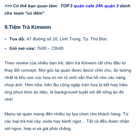
>>> Có thể bạn quan tâm:
TOP 3
quán cafe 24h quận 3
dành
cho team “cú đêm”
9.Tiệm Trà Kimwon
Tọa độ:
47 đường số 10, Linh Trung, Tp. Thủ Đức
Giờ mở cửa:
7h00 – 23h00
Theo review của nhiều bạn trẻ, tiệm trà Kimwon rất chịu đầu tư
thay đổi concept. Mọi góc tại quán được decor chỉn chu, ấn tượng
nhất là khu vực cúc họa mi nở rộ xinh xắn tha hồ cho các nàng
chụp ảnh. Hơn nữa, trên lầu cũng ngập tràn hoa lá kết hợp hiệu
ứng phun khói ảo diệu, là background tuyệt vời để sống ảo đó
nhé!
Menu tại quán mang đến nhiều sự lựa chọn cho khách hàng. Từ
các loại trà trái cây, soda hay bánh ngọt… Tất cả đều được nhận
xét ngon, hợp vị và giá phải chăng.