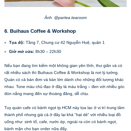
Ảnh: @partea.tearoom
6. Buihaus Coffee & Workshop
Tọa độ:
Tầng 7, Chung cư 42 Nguyễn Huệ, quận 1
Giờ mở cửa:
8h30 – 22h30
Nếu bạn đang tìm kiếm một không gian yên tĩnh, thư giãn và có
rất nhiều sách thì Buihaus Coffee & Workshop là nơi lý tưởng.
Quán có cả bàn đơn và bàn lớn dành cho những đối tượng khác
nhau. Tone màu chủ đạo ở đây là màu trắng – đen với nhiều góc
đón nắng mang đến sự thoáng đãng, dễ chịu.
Tuy quán cafe có bánh ngọt tp.HCM này tọa lạc ở vị trí trung tâm
thành phố nhưng giá cả ở đây lại khá “hạt dẻ” với nhiều loại đồ
uống như: sinh tố, cafe, nước ép, ngoài ra còn có bánh ngọt,
bánh mặn cho bạn order nữa đấy.