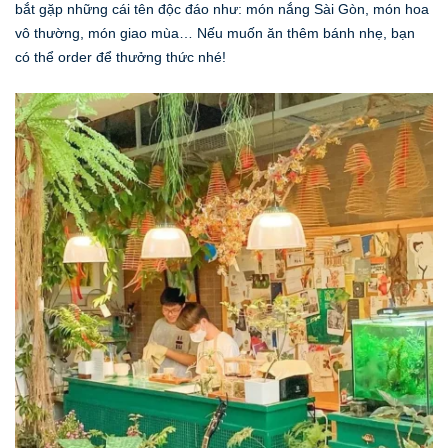
bắt gặp những cái tên độc đáo như: món nắng Sài Gòn, món hoa
vô thường, món giao mùa… Nếu muốn ăn thêm bánh nhẹ, bạn
có thể order để thưởng thức nhé!