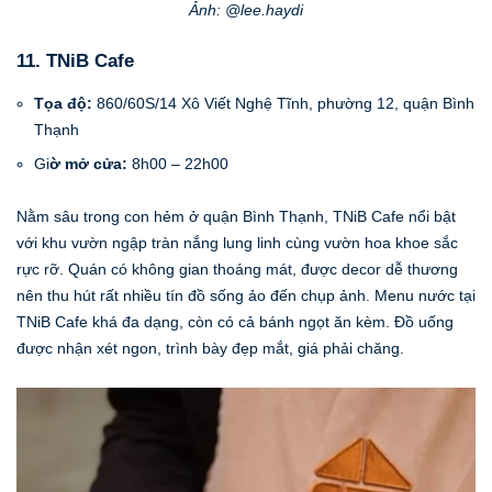
Ảnh: @lee.haydi
11. TNiB Cafe
Tọa độ:
860/60S/14 Xô Viết Nghệ Tĩnh, phường 12, quận Bình
Thạnh
Gi
ờ mở cửa:
8h00 – 22h00
Nằm sâu trong con hẻm ở quận Bình Thạnh, TNiB Cafe nổi bật
với khu vườn ngập tràn nắng lung linh cùng vườn hoa khoe sắc
rực rỡ. Quán có không gian thoáng mát, được decor dễ thương
nên thu hút rất nhiều tín đồ sống ảo đến chụp ảnh. Menu nước tại
TNiB Cafe khá đa dạng, còn có cả bánh ngọt ăn kèm. Đồ uống
được nhận xét ngon, trình bày đẹp mắt, giá phải chăng.