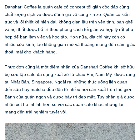
Danshari Coffee là quán cafe có concept tối giản độc đáo cùng
chất lượng dịch vụ được đánh giá vô cùng xịn xò. Quán có kiến
trúc và lối thiết kế hiện đại, không gian lầu trên yên tĩnh, bàn ghế
và nội thất được bố trí theo phong cách tối giản và hợp lý rất phù
hợp để bạn làm việc và học tập. Hơn nữa, địa chỉ này còn có
nhiều cửa kính, tạo không gian mở và thoáng mang đến cảm giác
thoải mái cho khách hàng.
Thực đơn cũng là một điểm nhấn của Danshari Coffee khi sở hữu
bộ sưu tập cafe đa dạng xuất xứ từ châu Phi, Nam Mỹ được rang
tại Nhật Bản, Singapore. Ngoài ra, những thức uống liên quan
đến sữa hay matcha đều đến từ nhiều nơi sản xuất trên thế giới.
Bánh của quán ngon và được bày trí đẹp mắt. Tuy phần giá được
nhận xét hơi nhỉnh hơn so với các quán cafe khác nhưng lại
mang đến trải nghiệm tuyệt vời.