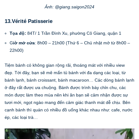
Ảnh: @giang.saigon2024
13.Vérité Patisserie
Tọa độ:
84T/ 1 Trần Đình Xu, phường Cô Giang, quận 1
G
iờ mở cửa
: 8h00 – 21h00 (Thứ 6 – Chủ nhật mở từ 8h00 –
22h00)
Tiệm bánh có không gian rộng rãi, thoáng mát với nhiều view
đẹp. Tới đây, bạn sẽ mê mẩn tủ bánh với đa dạng các loại, từ
bánh lạnh, bánh croissant, bánh macaroon… Các dòng bánh lạnh
ở đây rất được ưa chuộng. Bánh được trình bày chỉn chu, các
món được làm theo mùa nên khi ăn bạn sẽ cảm nhận được sự
tươi mới, ngọt ngào mang đến cảm giác thanh mát dễ chịu. Bên
cạnh bánh thì quán có nhiều đồ uống khác nhau như: cafe, nước
ép, các loại trà…