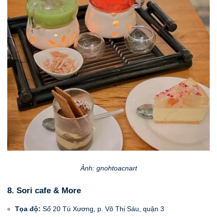
Ảnh: gnohtoacnart
8. Sori cafe & More
Tọa độ:
Số 20 Tú Xương, p. Võ Thị Sáu, quận 3