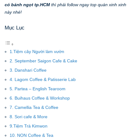
có bánh ngọt tp.HCM
thì phải follow ngay top quán xinh xinh
này nhé!
Mục Lục
1.Tiệm cây Người làm vườn
2. September Saigon Cafe & Cake
3. Danshari Coffee
4. Lagom Coffee & Patisserie Lab
5. Partea – English Tearoom
6. Buihaus Coffee & Workshop
7. Camellia Tea & Coffee
8. Sori cafe & More
9.Tiệm Trà Kimwon
10. NON Coffee & Tea