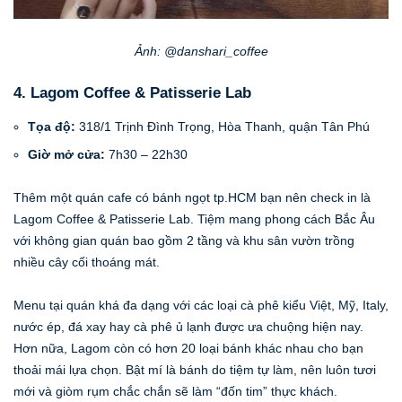
Ảnh: @danshari_coffee
4. Lagom Coffee & Patisserie Lab
Tọa độ:
318/1 Trịnh Đình Trọng, Hòa Thanh, quận Tân Phú
Giờ mở cửa:
7h30 – 22h30
Thêm một quán cafe có bánh ngọt tp.HCM bạn nên check in là
Lagom Coffee & Patisserie Lab. Tiệm mang phong cách Bắc Âu
với không gian quán bao gồm 2 tầng và khu sân vườn trồng
nhiều cây cối thoáng mát.
Menu tại quán khá đa dạng với các loại cà phê kiểu Việt, Mỹ, Italy,
nước ép, đá xay hay cà phê ủ lạnh được ưa chuộng hiện nay.
Hơn nữa, Lagom còn có hơn 20 loại bánh khác nhau cho bạn
thoải mái lựa chọn. Bật mí là bánh do tiệm tự làm, nên luôn tươi
mới và giòm rụm chắc chắn sẽ làm “đốn tim” thực khách.