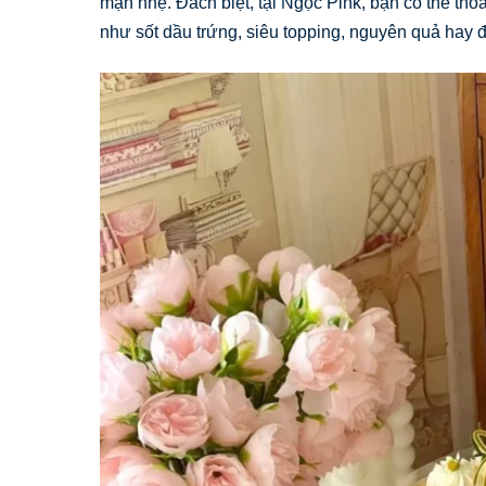
mặn nhẹ. Đăch biệt, tại Ngọc Pink, bạn có thể th
như sốt dầu trứng, siêu topping, nguyên quả hay đ