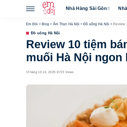
Nhà Hàng Sài Gòn
Nhà
Em Đói
>
Blog
>
Ẩm Thực Hà Nội
>
Đồ uống Hà Nội
>
Review 
Đồ uống Hà Nội
Review 10 tiệm bá
muối Hà Nội ngon
Tháng 10 24, 2025
723 Views