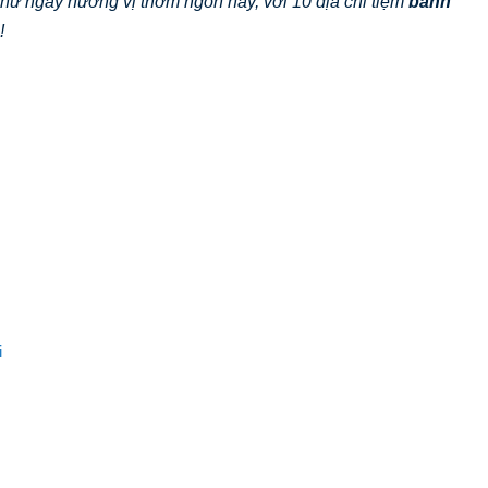
hử ngay hương vị thơm ngon này, với 10 địa chỉ tiệm
bánh
!
i