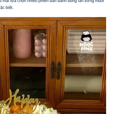
oải mái lựa chọn nhiều phiên bản bánh bông lan trứng muối
ặc biệt.