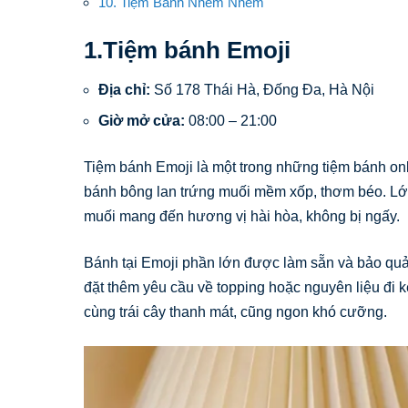
10. Tiệm Bánh Nhem Nhem
1.Tiệm bánh Emoji
Địa chỉ:
Số 178 Thái Hà, Đống Đa, Hà Nội
Giờ mở cửa:
08:00 – 21:00
Tiệm bánh Emoji là một trong những tiệm bánh onl
bánh bông lan trứng muối mềm xốp, thơm béo. Lớ
muối mang đến hương vị hài hòa, không bị ngấy.
Bánh tại Emoji phần lớn được làm sẵn và bảo quả
đặt thêm yêu cầu về topping hoặc nguyên liệu đi
cùng trái cây thanh mát, cũng ngon khó cưỡng.